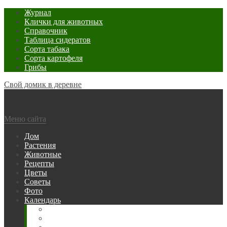
Журнал
Клички для животных
Справочник
Таблица сидератов
Сорта табака
Сорта картофеля
Грибы
Свой домик в деревне
Меню сайта
Дом
Растения
Животные
Рецепты
Цветы
Советы
Фото
Календарь
Рыбака
Посевной