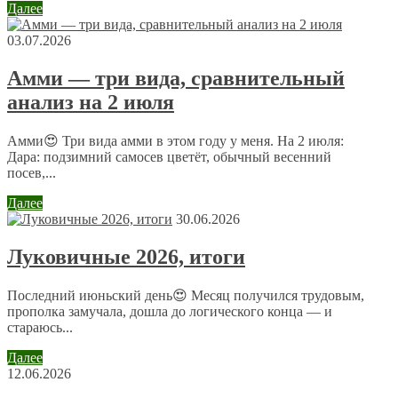
Далее
03.07.2026
Амми — три вида, сравнительный
анализ на 2 июля
Имя
*
Email
*
Амми😍 Три вида амми в этом году у меня. На 2 июля:
Дара: подзимний самосев цветёт, обычный весенний
посев,...
Сайт
Далее
30.06.2026
Отправляя сообщение, Вы разрешаете сбор и обработку
Луковичные 2026, итоги
персональных данных.
Политика конфиденциальности
.
Последний июньский день😍 Месяц получился трудовым,
прополка замучала, дошла до логического конца — и
стараюсь...
Далее
12.06.2026