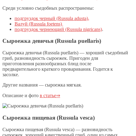
Среди условно съедобных распространены:
подгруздок черный (Russula adusta),
Валуй (Russula foetens)
подгруздок чернеющий (Russula nigricans)
.
Сыроежка девичья (Russula puellaris)
Сыроежка девичья (Russula puellaris) — хороший съедобный
гриб, разновидность сыроежек. Пригоден для
приготовления разнообразных блюд после
предварительного краткого проваривания. Годится к
засолке.
Другие названия — сыроежка мягкая.
Описание и фото
в статье⇒
Сыроежка пищевая (Russula vesca)
Сыроежка пищевая (Russula vesca) — разновидность
сыроежек, хороший качественный гриб, один из самых