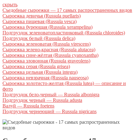
скрыть
Съедобные сыроежки — 17 самых распространенных видов
Сыроежка девичья (Russula puellaris)
Сыроежка пищевая (Russula vesca)
Сыроежка буреющая (Russula xerampelina)
Подгруздок зеленоватопластинковый (Russula chloroides)
Подгруздок белый (Russula delica)
Сыроежка зеленоватая (Russula virescens)
Сыроежка зелено-красная (Russula alutacea)
Сыроежка сине-жёлтая (Russula cyanoxantha)
Сыроежка зловонная (Russula graveolens)
Сыроежка серая (Russula grisea)
Сыроежка цельная (Russula integra)
Сыроежка невзрачная (Russula nauseosa)
Сыроежка золотисто-желтая (Russula lutea) — описание и
фото
Подгруздок бело-черный — Russula albonigra
Подгруздок черный — Russula adusta
Валуй — Russula foetens
Подгруздок чернеющий — Russula nigricans