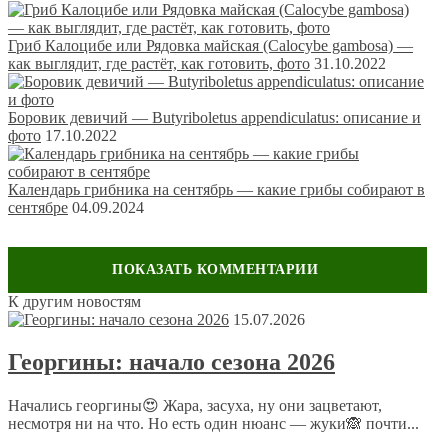
Гриб Калоцибе или Рядовка майская (Calocybe gambosa) —
как выглядит, где растёт, как готовить, фото
31.10.2022
Боровик девичий — Butyriboletus appendiculatus: описание и
фото
17.10.2022
Календарь грибника на сентябрь — какие грибы собирают в
сентябре
04.09.2024
К другим новостям
Оставить комментарий
15.07.2026
Ваш адрес email не будет опубликован.
Обязательные поля
Георгины: начало сезона 2026
помечены
*
Комментарий
*
Начались георгины😍 Жара, засуха, ну они зацветают,
несмотря ни на что. Но есть один нюанс — жуки🙈 почти...