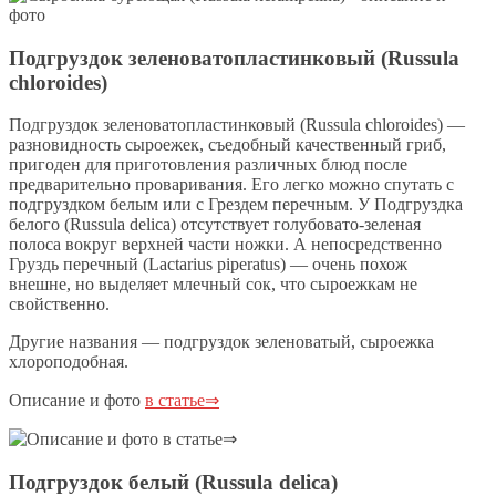
Подгруздок зеленоватопластинковый (Russula
chloroides)
Подгруздок зеленоватопластинковый (Russula chloroides) —
разновидность сыроежек, съедобный качественный гриб,
пригоден для приготовления различных блюд после
предварительно проваривания. Его легко можно спутать с
подгруздком белым или с Грездем перечным. У Подгруздка
белого (Russula delica) отсутствует голубовато-зеленая
полоса вокруг верхней части ножки. А непосредственно
Груздь перечный (Lactarius piperatus) — очень похож
внешне, но выделяет млечный сок, что сыроежкам не
свойственно.
Другие названия — подгруздок зеленоватый, сыроежка
хлороподобная.
Описание и фото
в статье⇒
Подгруздок белый (Russula delica)