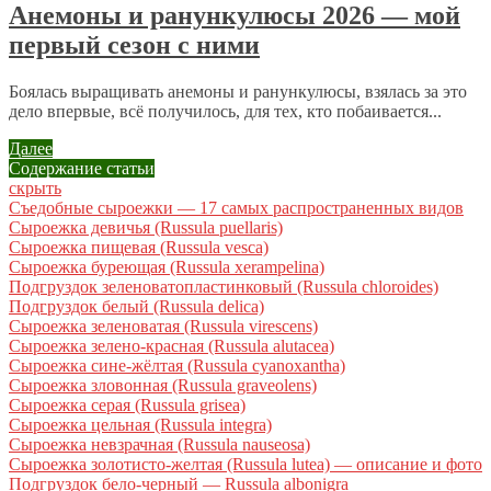
Анемоны и ранункулюсы 2026 — мой
первый сезон с ними
Боялась выращивать анемоны и ранункулюсы, взялась за это
дело впервые, всё получилось, для тех, кто побаивается...
Далее
Содержание статьи
скрыть
Съедобные сыроежки — 17 самых распространенных видов
Сыроежка девичья (Russula puellaris)
Сыроежка пищевая (Russula vesca)
Сыроежка буреющая (Russula xerampelina)
Подгруздок зеленоватопластинковый (Russula chloroides)
Подгруздок белый (Russula delica)
Сыроежка зеленоватая (Russula virescens)
Сыроежка зелено-красная (Russula alutacea)
Сыроежка сине-жёлтая (Russula cyanoxantha)
Сыроежка зловонная (Russula graveolens)
Сыроежка серая (Russula grisea)
Сыроежка цельная (Russula integra)
Сыроежка невзрачная (Russula nauseosa)
Сыроежка золотисто-желтая (Russula lutea) — описание и фото
Подгруздок бело-черный — Russula albonigra