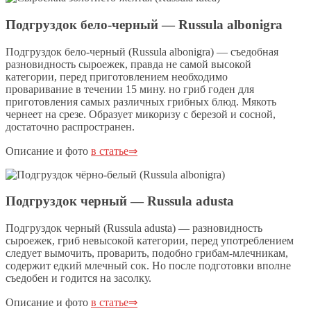
Подгруздок бело-черный — Russula albonigra
Подгруздок бело-черный (Russula albonigra) — съедобная
разновидность сыроежек, правда не самой высокой
категории, перед приготовлением необходимо
проваривание в течении 15 мину. но гриб годен для
приготовления самых различных грибных блюд. Мякоть
чернеет на срезе. Образует микоризу с березой и сосной,
достаточно распространен.
Описание и фото
в статье⇒
Подгруздок черный — Russula adusta
Подгруздок черный (Russula adusta) — разновидность
сыроежек, гриб невысокой категории, перед употреблением
следует вымочить, проварить, подобно грибам-млечникам,
содержит едкий млечный сок. Но после подготовки вполне
съедобен и годится на засолку.
Описание и фото
в статье⇒