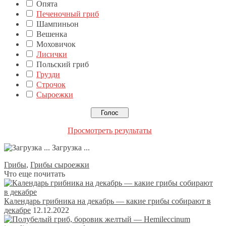
Опята
Печеночный гриб
Шампиньон
Вешенка
Моховичок
Лисички
Польский гриб
Грузди
Строчок
Сыроежки
Просмотреть результаты
Загрузка ...
Грибы
,
Грибы сыроежки
Что еще почитать
Календарь грибника на декабрь — какие грибы собирают в
декабре
12.12.2022