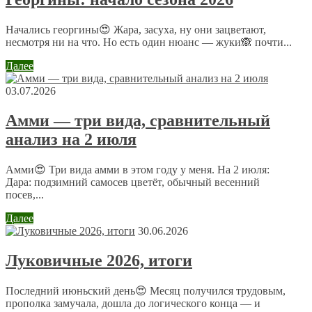
помечены
*
Комментарий
*
Начались георгины😍 Жара, засуха, ну они зацветают,
несмотря ни на что. Но есть один нюанс — жуки🙈 почти...
Далее
03.07.2026
Амми — три вида, сравнительный
анализ на 2 июля
Имя
*
Email
*
Амми😍 Три вида амми в этом году у меня. На 2 июля:
Дара: подзимний самосев цветёт, обычный весенний
посев,...
Сайт
Далее
30.06.2026
Отправляя сообщение, Вы разрешаете сбор и обработку
Луковичные 2026, итоги
персональных данных.
Политика конфиденциальности
.
Последний июньский день😍 Месяц получился трудовым,
прополка замучала, дошла до логического конца — и