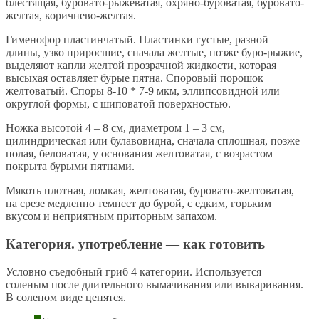
блестящая, буровато-рыжеватая, охряно-буроватая, буровато-
желтая, коричнево-желтая.
Гименофор пластинчатый. Пластинки густые, разной
длины, узко приросшие, сначала желтые, позже буро-рыжие,
выделяют капли желтой прозрачной жидкости, которая
высыхая оставляет бурые пятна. Споровый порошок
желтоватый. Споры 8-10 * 7-9 мкм, эллипсовидной или
округлой формы, с шиповатой поверхностью.
Ножка высотой 4 – 8 см, диаметром 1 – 3 см,
цилиндрическая или булавовидна, сначала сплошная, позже
полая, беловатая, у основания желтоватая, с возрастом
покрыта бурыми пятнами.
Мякоть плотная, ломкая, желтоватая, буровато-желтоватая,
на срезе медленно темнеет до бурой, с едким, горьким
вкусом и неприятным приторным запахом.
Категория. употребление — как готовить
Условно съедобный гриб 4 категории. Используется
соленым после длительного вымачивания или вываривания.
В соленом виде ценятся.