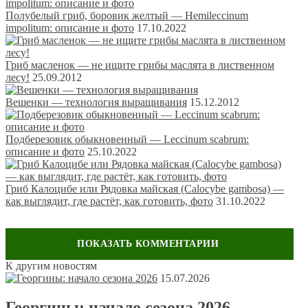
Полубелый гриб, боровик желтый — Hemileccinum
impolitum: описание и фото
17.10.2022
Гриб масленок — не ищите грибы маслята в лиственном
лесу!
25.09.2012
Вешенки — технология выращивания
15.12.2012
Подберезовик обыкновенный — Leccinum scabrum:
описание и фото
25.10.2022
Гриб Калоцибе или Рядовка майская (Calocybe gambosa) —
как выглядит, где растёт, как готовить, фото
31.10.2022
К другим новостям
Оставить комментарий
15.07.2026
Ваш адрес email не будет опубликован.
Обязательные поля
Георгины: начало сезона 2026