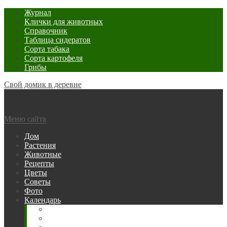
Журнал
Клички для животных
Справочник
Таблица сидератов
Сорта табака
Сорта картофеля
Грибы
Свой домик в деревне
Меню сайта
Дом
Растения
Животные
Рецепты
Цветы
Советы
Фото
Календарь
Рыбака
Посевной