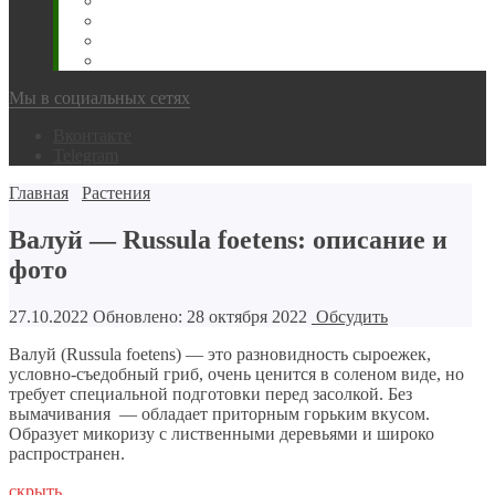
Животновода
Охотника
Грибника
Народный
Мы в социальных сетях
Вконтакте
Telegram
Главная
Растения
Валуй — Russula foetens: описание и
фото
27.10.2022
Обновлено: 28 октября 2022
Обсудить
Валуй (Russula foetens) — это разновидность сыроежек,
условно-съедобный гриб, очень ценится в соленом виде, но
требует специальной подготовки перед засолкой. Без
вымачивания — обладает приторным горьким вкусом.
Образует микоризу с лиственными деревьями и широко
распространен.
скрыть