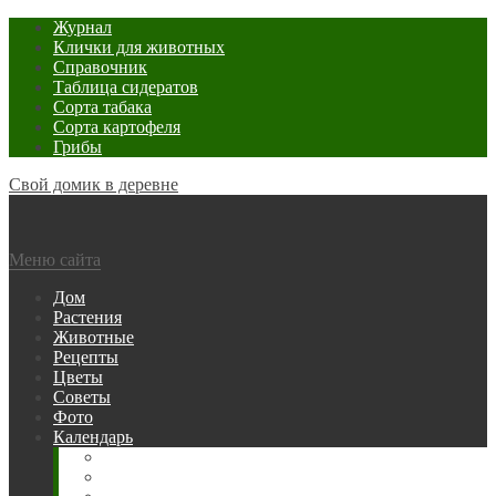
Журнал
Клички для животных
Справочник
Таблица сидератов
Сорта табака
Сорта картофеля
Грибы
Свой домик в деревне
Меню сайта
Дом
Растения
Животные
Рецепты
Цветы
Советы
Фото
Календарь
Рыбака
Посевной