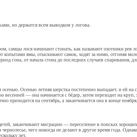
ами, но держатся всем выводком у логова.
ером, самцы лося начинают стонать, как называют охотники рев 
т копытами ямы, отыскивают самок, ходят за ними, отгоняя мол
иод гона, от начала стона до последних случаев спаривания, дли
й и осенью. Осенью летняя шерстка постепенно выпадает, и ей на
 весенней — она начинается с бёдер, затем переходит на круп, 
ычно приходится на сентябрь, а заканчивается она в конце ноября
 детей, заканчивают миграцию — переселение в поисках хороших
 чернолесье, чего никогда не делают в другое время года. Одна
скольку лет.