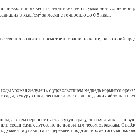
ния позволили вывести средние значения суммарной солнечной 
2
радиация в ккал/см
за месяц с точностью до 0.5 ккал.
существенно разнится, посмотреть можно по карте, на которой 
годы урожая желудей), с удовольствием медведь кормится ореха
е сады, кукурузники, лесные заросли алычи, диких яблонь и гру
оры, а затем переносить туда сухую траву, листья и мох — нову
в или среди самих лугов, по не покрытым лесом овражкам. Снаб
к думают, а упавшими с деревьев плодами, кроме того, морковь