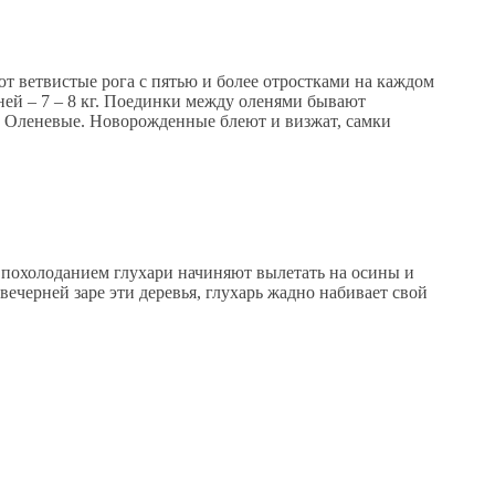
ют ветвистые рога с пятью и более отростками на каждом
леней – 7 – 8 кг. Поединки между оленями бывают
а Оленевые. Новорожденные блеют и визжат, самки
 похолоданием глухари начиняют вылетать на осины и
ечерней заре эти деревья, глухарь жадно набивает свой