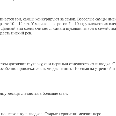
чинается гон, самцы конкурируют за самок. Взрослые самцы име
асте 10 – 12 лет. У маралов вес рогов 7 – 10 кг, у кавказских о
. Данный вид оленя считается самым шумным из всего семейств
авать низкий рев.
стом догоняют глухарку, они первыми отделяются от выводка. С
особенно привлекательными для птицы. Посещая на утренней и в
нцу месяца слетаются в большие стаи.
 по нескольку выводков. Старые куропатки меняют перо.