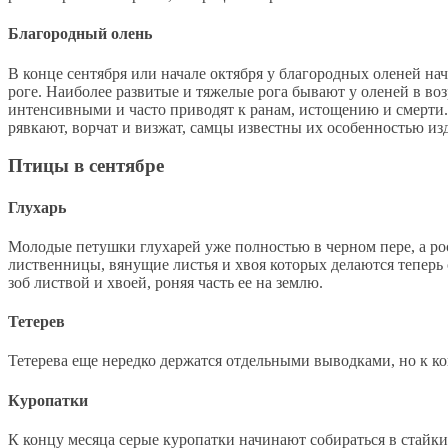
Благородный олень
В конце сентября или начале октября у благородных оленей на
роге. Наиболее развитые и тяжелые рога бывают у оленей в возр
интенсивными и часто приводят к ранам, истощению и смерти
рявкают, ворчат и визжат, самцы известны их особенностью изд
Птицы в сентябре
Глухарь
Молодые петушки глухарей уже полностью в черном пере, а ро
лиственницы, вянущие листья и хвоя которых делаются теперь 
зоб листвой и хвоей, роняя часть ее на землю.
Тетерев
Тетерева еще нередко держатся отдельными выводками, но к ко
Куропатки
К концу месяца серые куропатки начинают собираться в стайки