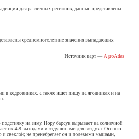
радиации для различных регионов, данные представлены
представлены среднемноголетние значения выпадающих
Источник карт —
AgroAtlas
ми в кедровниках, а также ищет пищу на ягодниках и на
ш.
ю подстилку на зиму. Нору барсук вырывает на солнечной
жает их 4-8 выходами и отдушинами для воздуха. Осенью
ю и свеклой; не пренебрегает он и полевыми мышами,