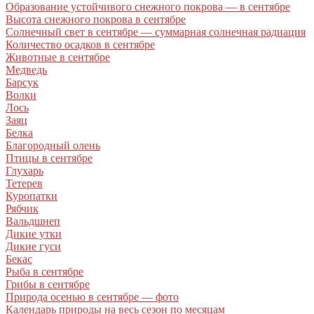
Образование устойчивого снежного покрова — в сентябре
Высота снежного покрова в сентябре
Солнечный свет в сентябре — суммарная солнечная радиация
Количество осадков в сентябре
Животные в сентябре
Медведь
Барсук
Волки
Лось
Заяц
Белка
Благородный олень
Птицы в сентябре
Глухарь
Тетерев
Куропатки
Рябчик
Вальдшнеп
Дикие утки
Дикие гуси
Бекас
Рыба в сентябре
Грибы в сентябре
Природа осенью в сентябре — фото
Календарь природы на весь сезон по месяцам