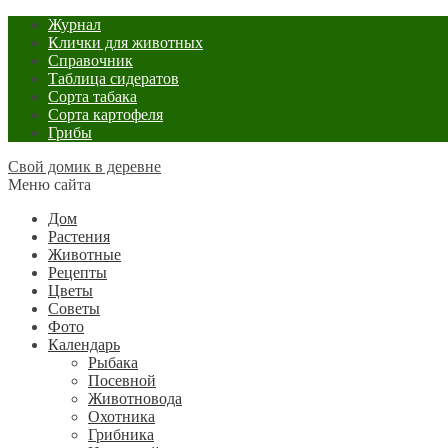
Журнал
Клички для животных
Справочник
Таблица сидератов
Сорта табака
Сорта картофеля
Грибы
Свой домик в деревне
Меню сайта
Дом
Растения
Животные
Рецепты
Цветы
Советы
Фото
Календарь
Рыбака
Посевной
Животновода
Охотника
Грибника