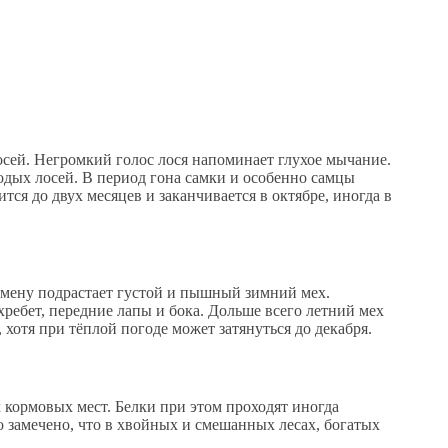
лосей. Негромкий голос лося напоминает глухое мычание.
одых лосей. В период гона самки и особенно самцы
тся до двух месяцев и заканчивается в октябре, иногда в
 смену подрастает густой и пышный зимний мех.
хребет, передние лапы и бока. Дольше всего летний мех
, хотя при тёплой погоде может затянуться до декабря.
 кормовых мест. Белки при этом проходят иногда
ко замечено, что в хвойных и смешанных лесах, богатых