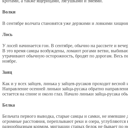
кротами, а также ящерицами, лягушками и змеями.
Волки
В сентябре волчата становятся уже дерзкими и ловкими хищник
Лось
У лосей начинается гон. В сентябре, обычно на рассвете и веч
В это время самцы возбуждены, ломают рогами ветви, выбиваю
утрачивают обычную осторожность, бродят по дорогам. Весь пер
ноябре.
Заяц
Как и у всех зайцев, линька у зайцев-русаков проходит весно
Направление осенней линьки зайца-русака обратно направлению
остается на спине и около глаз. Начало линьки зайца-русака об
Белка
Бельчата первого выводка, старые самцы и самки, не имевшие
огромные расстояния, переплывают реки и озера, углубляются в
разнообразным кормом, миграции старых белок не бывает по не