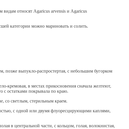
идам относят Agaricus arvensis и Agaricus
шей категории можно мариновать и солить.
ем, позже выпукло-распростертая, с небольшим бугорком
ело-кремовая, в местах прикосновения сначала желтеют,
то с остатками покрывала по краю.
е, со светлым, стерильным краем.
ностью, с одной или двумя флуоресцирующими каплями,
олая в центральной части, с кольцом, голая, волокнистая,