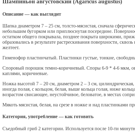
Шампиньон августовский (Agaricus augustus)
Описание — как выглядит
Шапка диаметром 7 – 25 см, толсто-мясистая, сначала сфериче
небольшим бугорком или приплюснутая посередине. Поверхност
остатком общего покрывала, позднее покрыта широкими, при
образовались в результате растрескивания поверхности, сквозь
желтеет.
Гименофор пластинчатый. Пластинки густые, тонкие, свободные
Споровый порошок темно-коричневый. Споры 6-9 * 4-6 мкм, 
каплями, коричневые.
Ножка высотой 7 – 20 см, диаметром 2 – 3 см, цилиндрическая
иногда полая, с кольцом, белая, выше кольца голая, ниже коль
возрастом свисающее, неустойчивое, беловатое, в местах сопр
Мякоть мясистая, белая, на срезе в ножке и над пластинками пр
Категория, употребление — как готовить
Съедобный гриб 2 категории. Используется после 10-ти минут