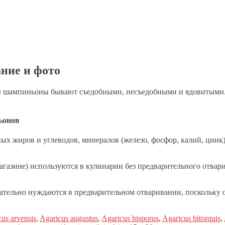
ние и фото
 шампиньоны бывают съедобными, несъедобными и ядовитыми. 
ьонов
 жиров и углеводов, минералов (железо, фосфор, калий, цинк), 
газине) используются в кулинарии без предварительного отвари
ельно нуждаются в предварительном отваривании, поскольку он
us arvensis
,
Agaricus augustus
,
Agaricus bisporus
,
Agaricus bitorquis
,