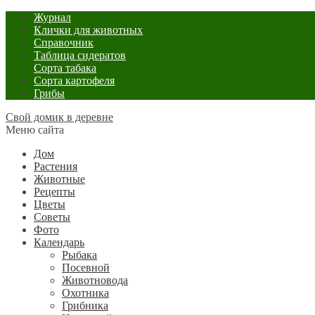
Журнал
Клички для животных
Справочник
Таблица сидератов
Сорта табака
Сорта картофеля
Грибы
Свой домик в деревне
Меню сайта
Дом
Растения
Животные
Рецепты
Цветы
Советы
Фото
Календарь
Рыбака
Посевной
Животновода
Охотника
Грибника