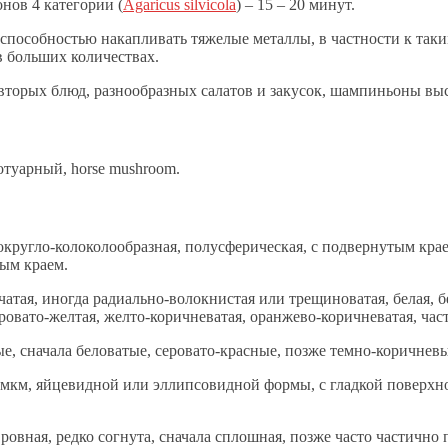
онов 4 категории (
Agaricus silvicola
) – 15 – 20 минут.
собностью накапливать тяжелые металлы, в частности к таким в
 в больших количествах.
торых блюд, разнообразных салатов и закусок, шампиньоны выс
уарный, horse mushroom.
округло-колоколообразная, полусферическая, с подвернутым кра
тым краем.
тая, иногда радиально-волокнистая или трещиноватая, белая, б
ровато-желтая, желто-коричневатая, оранжево-коричневатая, час
, сначала беловатые, серовато-красные, позже темно-коричневы
5 мкм, яйцевидной или эллипсовидной формы, с гладкой поверх
ровная, редко согнута, сначала сплошная, позже часто частично п