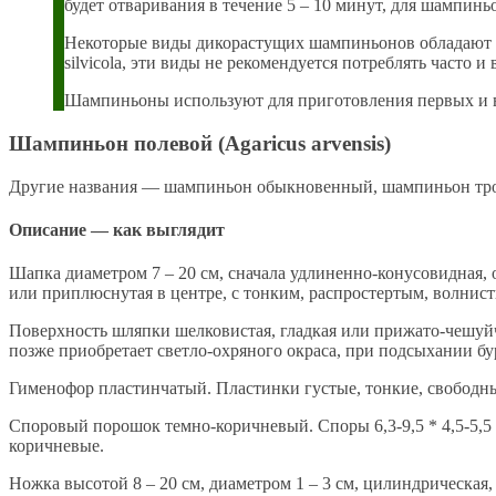
будет отваривания в течение 5 – 10 минут, для шампинь
Некоторые виды дикорастущих шампиньонов обладают спо
silvicola, эти виды не рекомендуется потреблять часто и
Шампиньоны используют для приготовления первых и в
Шампиньон полевой (Agaricus arvensis)
Другие названия — шампиньон обыкновенный, шампиньон трот
Описание — как выглядит
Шапка диаметром 7 – 20 см, сначала удлиненно-конусовидная, 
или приплюснутая в центре, с тонким, распростертым, волнис
Поверхность шляпки шелковистая, гладкая или прижато-чешуйча
позже приобретает светло-охряного окраса, при подсыхании бу
Гименофор пластинчатый. Пластинки густые, тонкие, свободные
Споровый порошок темно-коричневый. Споры 6,3-9,5 * 4,5-5,
коричневые.
Ножка высотой 8 – 20 см, диаметром 1 – 3 см, цилиндрическая, 