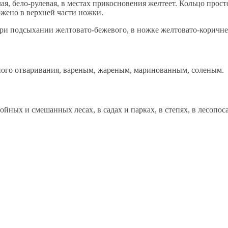
я, бело-рулевая, в местах прикосновения желтеет. Кольцо просто
ожено в верхней части ножки.
 при подсыхании желтовато-бежевого, в ножке желтовато-коричнев
ного отваривания, вареным, жареным, маринованным, соленым.
войных и смешанных лесах, в садах и парках, в степях, в лесопос