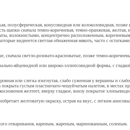
ская, полусферическая, конусовидная или колоколовидная, позже
ь шапки сначала темно-коричневая, темно-оранжевая, желтая, 
жаты, волокнистыми, концентрично расположенным, коричневы
 которые виднеется светлая обнаженная мякоть, часто с остаткам
, сначала светло-розовато-красноватые, позже темно-коричневы
овально-яйцевидной или широко-эллипсовидной формы, с гладк
, ровная или слегка изогнутая, слабо суженная у вершины и сла
ца покрыта густым пластинчато-чешуйчатым налетом, в местах пр
икосновения желтеет, вверху гладкое, внизу покрытое хлопьевид
иобретает желтоватую окраску, острая на вкус, с легким анисовы
ного отваривания, вареным, жареным, маринованным, соленым.