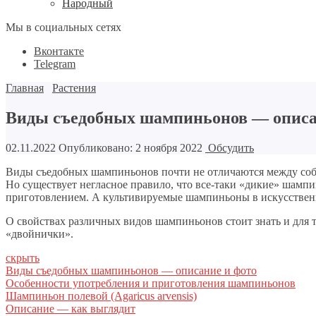
Народный
Мы в социальных сетях
Вконтакте
Telegram
Главная
Растения
Виды съедобных шампиньонов — описа
02.11.2022
Опубликовано: 2 ноября 2022
Обсудить
Виды съедобных шампиньонов почти не отличаются между собой
Но существует негласное правило, что все-таки «дикие» шампин
приготовлением. А культивируемые шампиньоны в искусственн
О свойствах различных видов шампиньонов стоит знать и для т
«двойнички».
скрыть
Виды съедобных шампиньонов — описание и фото
Особенности употребления и приготовления шампиньонов
Шампиньон полевой (Agaricus arvensis)
Описание — как выглядит