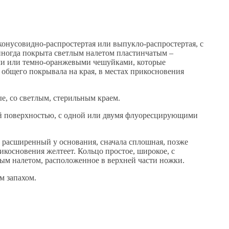
 конусовидно-распростертая или выпукло-распростертая, с
иногда покрыта светлым налетом пластинчатым –
ми или темно-оранжевыми чешуйками, которые
и общего покрывала на края, в местах прикосновения
е, со светлым, стерильным краем.
ой поверхностью, с одной или двумя флуоресцирующими
бо расширенный у основания, сначала сплошная, позже
икосновения желтеет. Кольцо простое, широкое, с
ным налетом, расположенное в верхней части ножки.
м запахом.