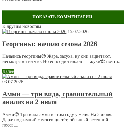
К другим новостям
Оставить комментарий
15.07.2026
Ваш адрес email не будет опубликован.
Обязательные поля
Георгины: начало сезона 2026
помечены
*
Комментарий
*
Начались георгины😍 Жара, засуха, ну они зацветают,
несмотря ни на что. Но есть один нюанс — жуки🙈 почти...
Далее
03.07.2026
Амми — три вида, сравнительный
анализ на 2 июля
Имя
*
Email
*
Амми😍 Три вида амми в этом году у меня. На 2 июля:
Дара: подзимний самосев цветёт, обычный весенний
посев,...
Сайт