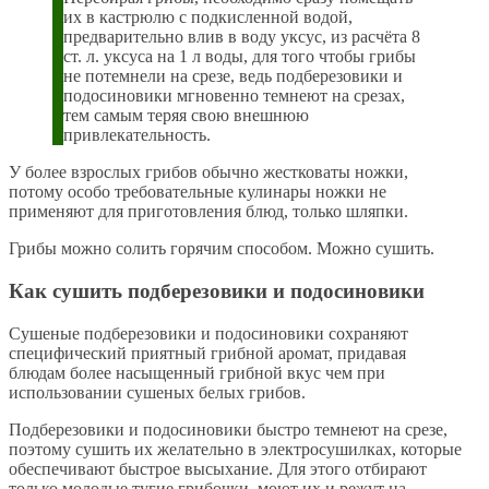
их в кастрюлю с подкисленной водой,
предварительно влив в воду уксус, из расчёта 8
ст. л. уксуса на 1 л воды, для того чтобы грибы
не потемнели на срезе, ведь подберезовики и
подосиновики мгновенно темнеют на срезах,
тем самым теряя свою внешнюю
привлекательность.
У более взрослых грибов обычно жестковаты ножки,
потому особо требовательные кулинары ножки не
применяют для приготовления блюд, только шляпки.
Грибы можно солить горячим способом. Можно сушить.
Как сушить подберезовики и подосиновики
Сушеные подберезовики и подосиновики сохраняют
специфический приятный грибной аромат, придавая
блюдам более насыщенный грибной вкус чем при
использовании сушеных белых грибов.
Подберезовики и подосиновики быстро темнеют на срезе,
поэтому сушить их желательно в электросушилках, которые
обеспечивают быстрое высыхание. Для этого отбирают
только молодые тугие грибочки, моют их и режут на