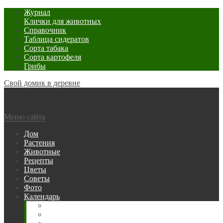
Журнал
Клички для животных
Справочник
Таблица сидератов
Сорта табака
Сорта картофеля
Грибы
Свой домик в деревне
Меню сайта
Дом
Растения
Животные
Рецепты
Цветы
Советы
Фото
Календарь
Рыбака
Посевной