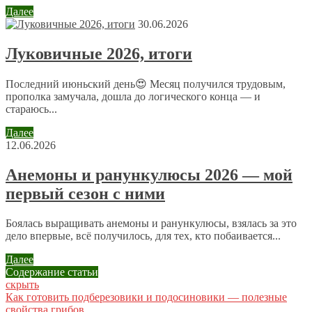
Далее
30.06.2026
Отправляя сообщение, Вы разрешаете сбор и обработку
Луковичные 2026, итоги
персональных данных.
Политика конфиденциальности
.
Последний июньский день😍 Месяц получился трудовым,
прополка замучала, дошла до логического конца — и
стараюсь...
Далее
12.06.2026
Анемоны и ранункулюсы 2026 — мой
первый сезон с ними
Боялась выращивать анемоны и ранункулюсы, взялась за это
дело впервые, всё получилось, для тех, кто побаивается...
Далее
Содержание статьи
скрыть
Как готовить подберезовики и подосиновики — полезные
свойства грибов