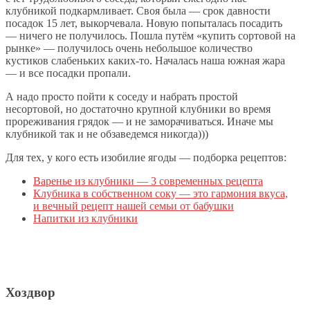
клубникой подкармливает. Своя была — срок давности
посадок 15 лет, выкорчевала. Новую попыталась посадить
— ничего не получилось. Пошла путём «купить сортовой на
рынке» — получилось очень небольшое количество
кустиков слабеньких каких-то. Началась наша южная жара
— и все посадки пропали.
А надо просто пойти к соседу и набрать простой
несортовой, но достаточно крупной клубники во время
прореживания грядок — и не заморачиваться. Иначе мы
клубникой так и не обзаведемся никогда)))
Для тех, у кого есть изобилие ягоды — подборка рецептов:
Варенье из клубники — 3 современных рецепта
Клубника в собственном соку — это гармония вкуса,
и вечный рецепт нашей семьи от бабушки
Напитки из клубники
Хоздвор