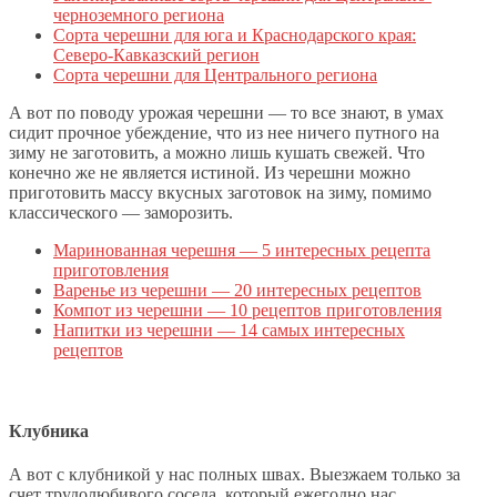
черноземного региона
Сорта черешни для юга и Краснодарского края:
Северо-Кавказский регион
Сорта черешни для Центрального региона
А вот по поводу урожая черешни — то все знают, в умах
сидит прочное убеждение, что из нее ничего путного на
зиму не заготовить, а можно лишь кушать свежей. Что
конечно же не является истиной. Из черешни можно
приготовить массу вкусных заготовок на зиму, помимо
классического — заморозить.
Маринованная черешня — 5 интересных рецепта
приготовления
Варенье из черешни — 20 интересных рецептов
Компот из черешни — 10 рецептов приготовления
Напитки из черешни — 14 самых интересных
рецептов
Клубника
А вот с клубникой у нас полных швах. Выезжаем только за
счет трудолюбивого соседа, который ежегодно нас