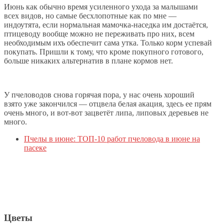
Июнь как обычно время усиленного ухода за малышами
всех видов, но самые бесхлопотные как по мне —
индоутята, если нормальная мамочка-наседка им достаётся,
птицеводу вообще можно не переживать про них, всем
необходимым ихъ обеспечит сама утка. Только корм успевай
покупать. Пришли к тому, что кроме покупного готового,
больше никаких альтернатив в плане кормов нет.
У пчеловодов снова горячая пора, у нас очень хороший
взято уже закончился — отцвела белая акация, здесь ее прям
очень много, и вот-вот зацветёт липа, липовых деревьев не
много.
Пчелы в июне: ТОП-10 работ пчеловода в июне на
пасеке
Цветы