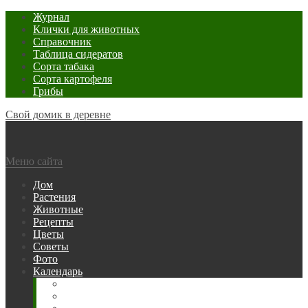
Журнал
Клички для животных
Справочник
Таблица сидератов
Сорта табака
Сорта картофеля
Грибы
Свой домик в деревне
Меню сайта
Дом
Растения
Животные
Рецепты
Цветы
Советы
Фото
Календарь
Рыбака
Посевной