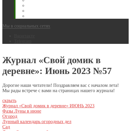
Животновода
Охотника
Грибника
Народный
Мы в социальных сетях
Вконтакте
Telegram
Журнал «Свой домик в
деревне»: Июнь 2023 №57
Дорогие наши читатели! Поздравляем вас с началом лета!
Мы рады встрече с вами на страницах нашего журнала!
скрыть
Журнал «Свой домик в деревне» ИЮНЬ 2023
Фазы Луны в июне
Огород
Лунный календарь огородных дел
Сад