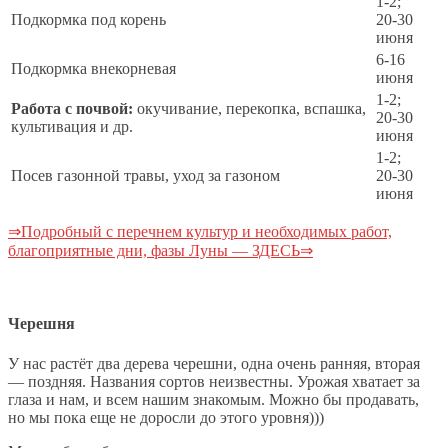
1-2;
Подкормка под корень
20-30
июня
6-16
Подкормка внекорневая
июня
1-2;
Работа с почвой:
окучивание, перекопка, вспашка,
20-30
культивация и др.
июня
1-2;
Посев газонной травы, уход за газоном
20-30
июня
⇒Подробный с перечнем культур и необходимых работ,
благоприятные дни, фазы Луны — ЗДЕСЬ⇒
Черешня
У нас растёт два дерева черешни, одна очень ранняя, вторая
— поздняя. Названия сортов неизвестны. Урожая хватает за
глаза и нам, и всем нашим знакомым. Можно бы продавать,
но мы пока еще не доросли до этого уровня)))