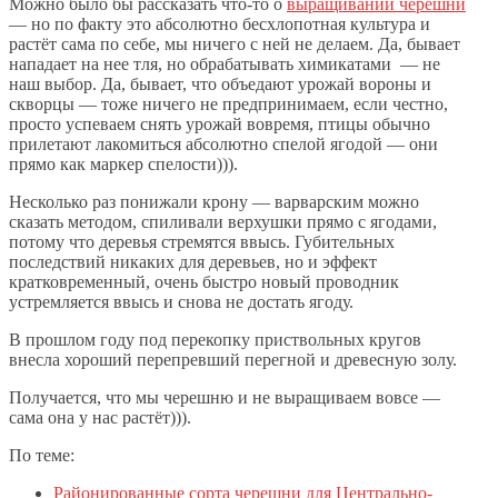
Можно было бы рассказать что-то о
выращивании черешни
— но по факту это абсолютно бесхлопотная культура и
растёт сама по себе, мы ничего с ней не делаем. Да, бывает
нападает на нее тля, но обрабатывать химикатами — не
наш выбор. Да, бывает, что объедают урожай вороны и
скворцы — тоже ничего не предпринимаем, если честно,
просто успеваем снять урожай вовремя, птицы обычно
прилетают лакомиться абсолютно спелой ягодой — они
прямо как маркер спелости))).
Несколько раз понижали крону — варварским можно
сказать методом, спиливали верхушки прямо с ягодами,
потому что деревья стремятся ввысь. Губительных
последствий никаких для деревьев, но и эффект
кратковременный, очень быстро новый проводник
устремляется ввысь и снова не достать ягоду.
В прошлом году под перекопку приствольных кругов
внесла хороший перепревший перегной и древесную золу.
Получается, что мы черешню и не выращиваем вовсе —
сама она у нас растёт))).
По теме:
Районированные сорта черешни для Центрально-