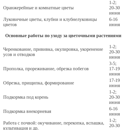
1-2;
Оранжерейные и комнатные цветы
20-30
июня
Луковичные цветы, клубни и клубнелуковицы
6-16
цветов
июня
Основные работы по уходу за цветочными растениями
1-2;
Черенкование, прививка, окулировка, укоренение
20-30
усов и отводков
июня
3-5;
Прополка, прореживание, обрезка побегов
17-19
июня
17-19
Обрезка, прищипка, формирование
июня
1-2;
Подкормка под корень
20-30
июня
6-16
Подкормка внекорневая
июня
1-2;
Работа с почвой: окучивание, перекопка, вспашка,
20-30
культивация и др.