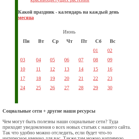
Какой праздник - календарь на каждый день
месяца
Июнь
Пн
Вт
Ср
Чт
Пт
Сб
Вс
01
02
03
04
05
06
07
08
09
10
11
12
13
14
15
16
17
18
19
20
21
22
23
24
25
26
27
28
29
30
Социальные сети + другие наши ресурсы
Чем могут быть полезны наши социальные сети? Туда
приходят уведомления о всех новых статьях с нашего сайта.
Так что удобно можно отследить, если будет что-то
интересное именно для вас. Также там можно напрямую