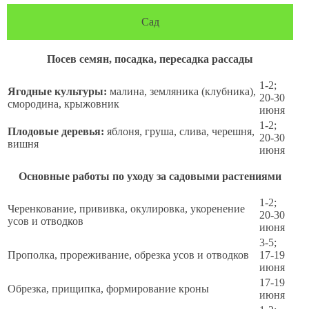
Сад
Посев семян, посадка, пересадка рассады
1-2;
Ягодные культуры:
малина, земляника (клубника),
20-30
смородина, крыжовник
июня
1-2;
Плодовые деревья:
яблоня, груша, слива, черешня,
20-30
вишня
июня
Основные работы по уходу за садовыми растениями
1-2;
Черенкование, прививка, окулировка, укоренение
20-30
усов и отводков
июня
3-5;
Прополка, прореживание, обрезка усов и отводков
17-19
июня
17-19
Обрезка, прищипка, формирование кроны
июня