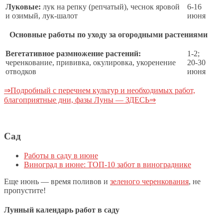
Луковые:
лук на репку (репчатый), чеснок яровой
6-16
и озимый, лук-шалот
июня
Основные работы по уходу за огородными растениями
Вегетативное размножение растений:
1-2;
черенкование, прививка, окулировка, укоренение
20-30
отводков
июня
⇒Подробный с перечнем культур и необходимых работ,
благоприятные дни, фазы Луны — ЗДЕСЬ⇒
Сад
Работы в саду в июне
Виноград в июне: ТОП-10 забот в винограднике
Еще июнь — время поливов и
зеленого черенкования
, не
пропустите!
Лунный календарь работ в саду