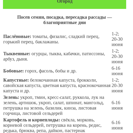
Огород
Посев семян, посадка, пересадка рассады —
благоприятные дни
1-2;
Паслёновые:
томаты, физалис, сладкий перец,
20-30
горький перец, баклажаны.
июня
1-2;
Тыквенные:
огурцы, тыква, кабачки, патиссоны,
20-30
арбуз, дыня.
июня
6-16
Бобовые:
горох, фасоль, бобы и др.
июня
Капустные:
белокочанная капуста, брокколи,
1-2;
савойская капуста, цветная капуста, краснокочанная
20-30
капуста и др.
июня
Зелень:
укроп, тмин, кресс-салат, руккола, лук на
зелень, артишок, укроп, салат, шпинат, мангольд,
6-16
петрушка на зелень, базилик, кинза, листовая
июня
горчица, листовой сельдерей
Картофель и корнеплоды:
свёкла, морковь,
6-16
корневой сельдерей, петрушка на корень, редис,
июня
редька, брюква, репа, дайкон, пастернак