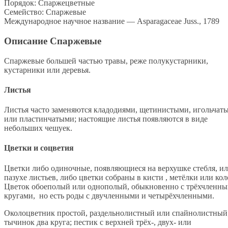
Порядок: Спаржецветные
Семейство: Спаржевые
Международное научное название — Asparagaceae Juss., 1789
Описание Спаржевые
Спаржевые большей частью травы, реже полукустарники,
кустарники или деревья.
Листья
Листья часто заменяются кладодиями, щетинистыми, игольчат
или пластинчатыми; настоящие листья появляются в виде
небольших чешуек.
Цветки и соцветия
Цветки либо одиночные, появляющиеся на верхушке стебля, ил
пазухе листьев, либо цветки собраны в кисти , метёлки или кол
Цветок обоеполый или однополый, обыкновенно с трёхчленн
кругами, но есть роды с двучленными и четырёхчленными.
Околоцветник простой, раздельнолистный или спайнолистный
тычинок два круга; пестик с верхней трёх-, двух- или