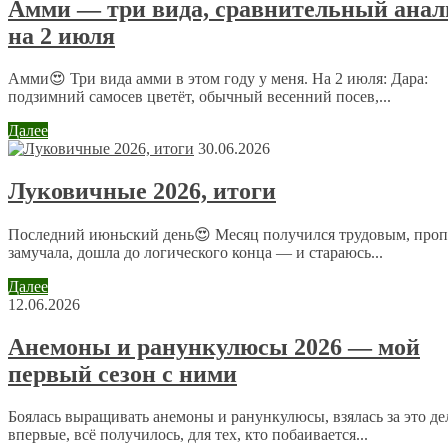
Амми — три вида, сравнительный анал
на 2 июля
Имя
*
Амми😍 Три вида амми в этом году у меня. На 2 июля: Дара:
Email
*
подзимний самосев цветёт, обычный весенний посев,...
Далее
Сайт
30.06.2026
Луковичные 2026, итоги
Отправляя сообщение, Вы разрешаете сбор и обработку
персональных данных.
Политика конфиденциальности
.
Последний июньский день😍 Месяц получился трудовым, проп
замучала, дошла до логического конца — и стараюсь...
Далее
12.06.2026
Анемоны и ранункулюсы 2026 — мой
первый сезон с ними
Боялась выращивать анемоны и ранункулюсы, взялась за это де
впервые, всё получилось, для тех, кто побаивается...