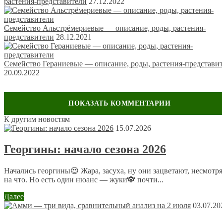
растения-представители
27.12.2022
Семейство Альстрёмериевые — описание, роды, растения-
представители
28.12.2021
Семейство Гераниевые — описание, роды, растения-представи
20.09.2022
К другим новостям
Оставить комментарий
15.07.2026
Ваш адрес email не будет опубликован.
Обязательные поля
Георгины: начало сезона 2026
помечены
*
Комментарий
*
Начались георгины😍 Жара, засуха, ну они зацветают, несмотр
на что. Но есть один нюанс — жуки🙈 почти...
Далее
03.07.20