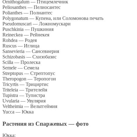
Ornithogalum — Птицемлечник
Peliosanthes — Пелиосантес
Polianthes — Полиантес
Polygonatum — Купена, или Соломонова печать
Pseudomuscari — Ложномускари
Puschkinia — Пушкиния
Reineckea — Рейнекея
Rohdea — Родея
Ruscus — Иглица
Sansevieria — Сансевиерия
Schizobasis — Схизобазис
Scilla — Пролеска
Semele — Семела
Streptopus — Стрептопус
Theropogon — Теропогон
Tricyrtis — Трициртис
Triteleia — Трителейя
Tupistra — Тупистра
Uvularia — Увулярия
Veltheimia — Вельтгеймия
Yucca — Юкка
Растения из Спаржевых — фото
Юкка: