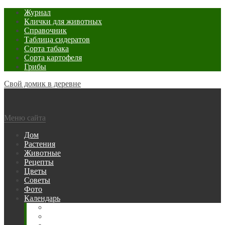
Журнал
Клички для животных
Справочник
Таблица сидератов
Сорта табака
Сорта картофеля
Грибы
Свой домик в деревне
Меню сайта
Дом
Растения
Животные
Рецепты
Цветы
Советы
Фото
Календарь
Рыбака
Посевной