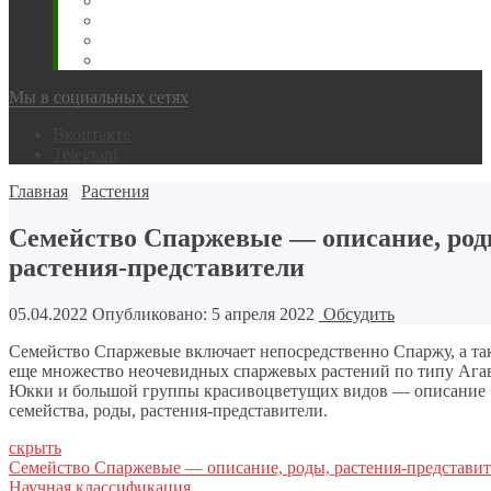
Животновода
Охотника
Грибника
Народный
Мы в социальных сетях
Вконтакте
Telegram
Главная
Растения
Семейство Спаржевые — описание, род
растения-представители
05.04.2022
Опубликовано: 5 апреля 2022
Обсудить
Семейство Спаржевые включает непосредственно Спаржу, а та
еще множество неочевидных спаржевых растений по типу Ага
Юкки и большой группы красивоцветущих видов — описание
семейства, роды, растения-представители.
скрыть
Семейство Спаржевые — описание, роды, растения-представи
Научная классификация