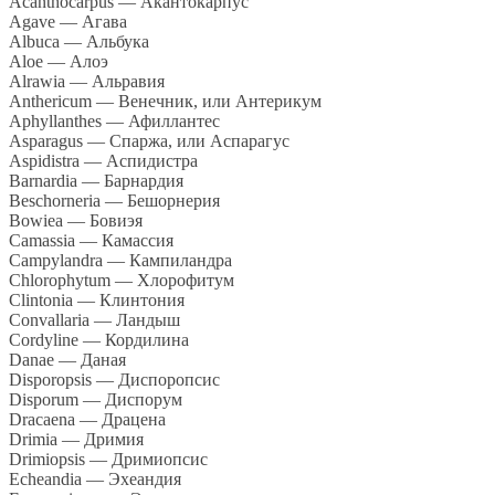
Acanthocarpus — Акантокарпус
Agave — Агава
Albuca — Альбука
Aloe — Алоэ
Alrawia — Альравия
Anthericum — Венечник, или Антерикум
Aphyllanthes — Афиллантес
Asparagus — Спаржа, или Аспарагус
Aspidistra — Аспидистра
Barnardia — Барнардия
Beschorneria — Бешорнерия
Bowiea — Бовиэя
Camassia — Камассия
Campylandra — Кампиландра
Chlorophytum — Хлорофитум
Clintonia — Клинтония
Convallaria — Ландыш
Cordyline — Кордилина
Danae — Даная
Disporopsis — Диспоропсис
Disporum — Диспорум
Dracaena — Драцена
Drimia — Дримия
Drimiopsis — Дримиопсис
Echeandia — Эхеандия