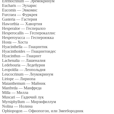
Eremocrinum — Эремокринум
Eucharis — Эухарис
Eucomis — Эвкомис
Furcraea — Фуркрея
Gasteria — Гастерия
Haworthia — Хавортия
Hesperaloe — Геспералоэ
Hesperocallis — Гесперокаллис
Hesperoyucca — Геспероюкка
Hosta — Хоста
Hyacinthella — Гиацинтик
Hyacinthoides — Гиацинтоидес
Hyacinthus — Гиацинт
Lachenalia — Лашеналия
Ledebouria — Ледебурия
Leopoldia — Леопольдия
Leucocrinum — Леукокринум
Liriope — Лириопа
Maianthemum — Майник
Manfreda — Манфреда
Milla — Милла
Muscari — Гадючий лук
Myrsiphyllum — Мирзифиллум
Nolina — Нолина
Ophiopogon — Офиопогон, или Змеебородник