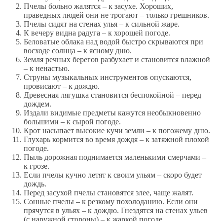
Пчелы больно жалятся – к засухе. Хороших,
праведных людей они не трогают – только грешников.
Пчелы сидят на стенах улья – к сильной жаре.
К вечеру видна радуга – к хорошей погоде.
Беловатые облака над водой быстро скрываются при
восходе солнца – к ясному дню.
Земля речных берегов разбухает и становится влажной
– к ненастью.
Струны музыкальных инструментов опускаются,
провисают – к дождю.
Древесная лягушка становится беспокойной – перед
дождем.
Издали видимые предметы кажутся необыкновенно
большими – к сырой погоде.
Крот насыпает высокие кучи земли – к погожему дню.
Глухарь кормится во время дождя – к затяжной плохой
погоде.
Пыль дорожная поднимается маленькими смерчами –
к грозе.
Если пчелы кучно летят к своим ульям – скоро будет
дождь.
Перед засухой пчелы становятся злее, чаще жалят.
Сонные пчелы – к резкому похолоданию. Если они
прячутся в ульях – к дождю. Гнездятся на стенах ульев
(с наружной стороны) – к жаркой погоде.