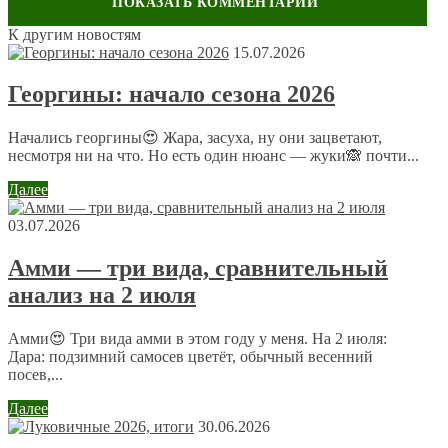
К другим новостям
Оставить комментарий
15.07.2026
Ваш адрес email не будет опубликован.
Обязательные поля
Георгины: начало сезона 2026
помечены
*
Комментарий
*
Начались георгины😍 Жара, засуха, ну они зацветают,
несмотря ни на что. Но есть один нюанс — жуки🙈 почти...
Далее
03.07.2026
Амми — три вида, сравнительный
анализ на 2 июля
Имя
*
Email
*
Амми😍 Три вида амми в этом году у меня. На 2 июля:
Дара: подзимний самосев цветёт, обычный весенний
посев,...
Сайт
Далее
30.06.2026