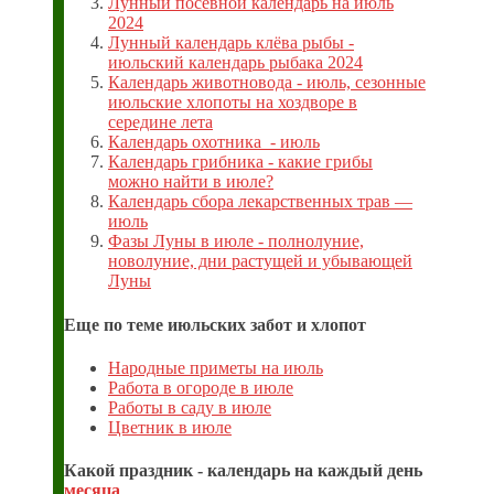
Лунный посевной календарь на июль
2024
Лунный календарь клёва рыбы -
июльский календарь рыбака 2024
Календарь животновода - июль, сезонные
июльские хлопоты на хоздворе в
середине лета
Календарь охотника - июль
Календарь грибника - какие грибы
можно найти в июле?
Календарь сбора лекарственных трав —
июль
Фазы Луны в июле - полнолуние,
новолуние, дни растущей и убывающей
Луны
Еще по теме июльских забот и хлопот
Народные приметы на июль
Работа в огороде в июле
Работы в саду в июле
Цветник в июле
Какой праздник - календарь на каждый день
месяца