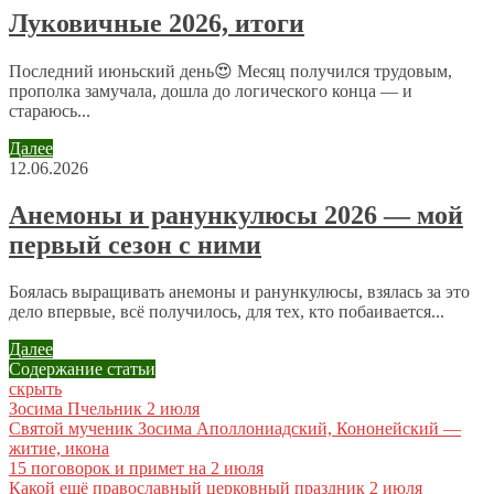
Отправляя сообщение, Вы разрешаете сбор и обработку
Луковичные 2026, итоги
персональных данных.
Политика конфиденциальности
.
Последний июньский день😍 Месяц получился трудовым,
прополка замучала, дошла до логического конца — и
стараюсь...
Далее
12.06.2026
Анемоны и ранункулюсы 2026 — мой
первый сезон с ними
Боялась выращивать анемоны и ранункулюсы, взялась за это
дело впервые, всё получилось, для тех, кто побаивается...
Далее
Содержание статьи
скрыть
Зосима Пчельник 2 июля
Святой мученик Зосима Аполлониадский, Кононейский —
житие, икона
15 поговорок и примет на 2 июля
Какой ещё православный церковный праздник 2 июля