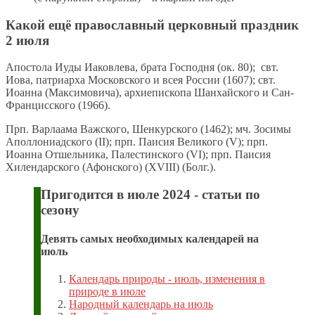
Какой ещё православный церковный праздник
2 июля
Апостола Иуды Иаковлева, брата Господня (ок. 80); свт.
Иова, патриарха Московского и всея России (1607); свт.
Иоанна (Максимовича), архиепископа Шанхайского и Сан-
Францисского (1966).
Прп. Варлаама Важского, Шенкурского (1462); мч. Зосимы
Аполлониадского (II); прп. Паисия Великого (V); прп.
Иоанна Отшельника, Палестинского (VI); прп. Паисия
Хилендарского (Афонского) (XVIII) (Болг.).
Пригодится в июле 2024 - статьи по
сезону
Девять самых необходимых календарей на
июль
Календарь природы - июль, изменения в
природе в июле
Народный календарь на июль