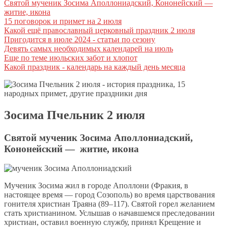
Святой мученик Зосима Аполлониадский, Кононейский —
житие, икона
15 поговорок и примет на 2 июля
Какой ещё православный церковный праздник 2 июля
Пригодится в июле 2024 - статьи по сезону
Девять самых необходимых календарей на июль
Еще по теме июльских забот и хлопот
Какой праздник - календарь на каждый день месяца
Зосима Пчельник 2 июля
Святой мученик Зосима Аполлониадский,
Кононейский — житие, икона
Му­че­ник Зо­си­ма жил в го­ро­де Апол­ло­ни (Фра­кия, в
настоящее время — город Созополь) во вре­мя цар­ство­ва­ния
го­ни­те­ля хри­сти­ан Тра­я­на (89–117). Свя­той го­рел же­ла­ни­ем
стать хри­сти­а­ни­ном. Услы­шав о на­чав­шем­ся пре­сле­до­ва­нии
хри­сти­ан, оста­вил во­ен­ную служ­бу, при­нял Кре­ще­ние и