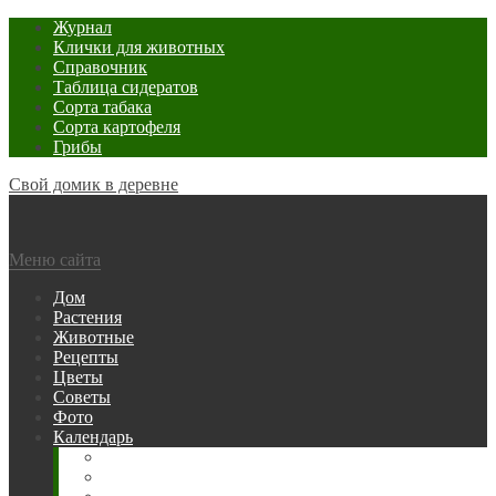
Журнал
Клички для животных
Справочник
Таблица сидератов
Сорта табака
Сорта картофеля
Грибы
Свой домик в деревне
Меню сайта
Дом
Растения
Животные
Рецепты
Цветы
Советы
Фото
Календарь
Рыбака
Посевной