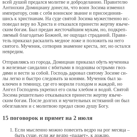
всей ду­шой пре­дал­ся мо­лит­ве и доб­ро­де­ла­нию. Пра­ви­те­лю
Ан­тио­хии До­ми­ци­а­ну до­нес­ли, что во­ин Зо­си­ма из­ме­нил
им­пе­ра­то­ру, сняв с се­бя во­ин­ское зва­ние и при­со­еди­нив­
шись к хри­сти­а­нам. На су­де свя­той Зо­си­ма му­же­ствен­но ис­
по­ве­дал ве­ру во Хри­ста и от­ка­зал­ся при­не­сти жерт­ву язы­че­
ским бо­гам. Был пре­дан же­сто­чай­шим му­кам, но, под­креп­
ля­е­мый бла­го­да­тью Бо­жи­ей, не ощу­щал стра­да­ний. Пра­ви­
тель при­ка­зал рас­ка­лить мед­ное ло­же и по­ло­жить на него
свя­то­го. Му­че­ник, со­тво­рив зна­ме­ние кре­ста, лег, но остал­ся
невре­дим.
От­прав­ля­ясь из го­ро­да, До­ми­ци­ан при­ка­зал обуть му­че­ни­ка
в же­лез­ные сан­да­лии с вби­ты­ми в по­дош­вы ост­ры­ми гвоз­
дя­ми и ве­сти за со­бой. Гос­подь да­ро­вал свя­то­му Зо­си­ме си­
лы лег­ко и быст­ро сле­до­вать за ко­ня­ми. Му­че­ник был за­
клю­чен в тем­ни­цу, где его мо­ри­ли го­ло­дом и жаж­дой, но
Ан­гел Гос­по­день укре­пил его си­лы хле­бом и во­дой. Свя­той
Зо­си­ма ре­ши­тель­но от­ка­зы­вал­ся при­не­сти жерт­ву язы­че­
ским бо­гам. По­сле дол­гих и му­чи­тель­ных ис­тя­за­ний он был
обез­глав­лен и с мо­лит­вою пре­дал свою ду­шу Бо­гу.
15 поговорок и примет на 2 июля
Если мысленно можно повесить ведро на рог месяца –
быть суше, если же ведро «падает», к дождю.