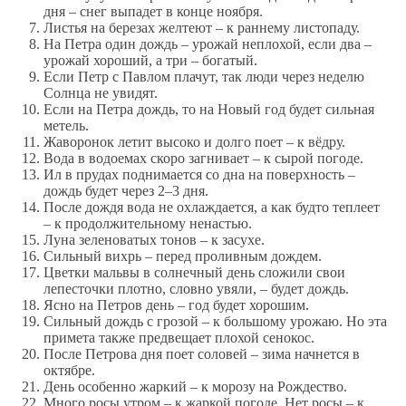
дня – снег выпадет в конце ноября.
Листья на березах желтеют – к раннему листопаду.
На Петра один дождь – урожай неплохой, если два –
урожай хороший, а три – богатый.
Если Петр с Павлом плачут, так люди через неделю
Солнца не увидят.
Если на Петра дождь, то на Новый год будет сильная
метель.
Жаворонок летит высоко и долго поет – к вёдру.
Вода в водоемах скоро загнивает – к сырой погоде.
Ил в прудах поднимается со дна на поверхность –
дождь будет через 2–3 дня.
После дождя вода не охлаждается, а как будто теплеет
– к продолжительному ненастью.
Луна зеленоватых тонов – к засухе.
Сильный вихрь – перед проливным дождем.
Цветки мальвы в солнечный день сложили свои
лепесточки плотно, словно увяли, – будет дождь.
Ясно на Петров день – год будет хорошим.
Сильный дождь с грозой – к большому урожаю. Но эта
примета также предвещает плохой сенокос.
После Петрова дня поет соловей – зима начнется в
октябре.
День особенно жаркий – к морозу на Рождество.
Много росы утром – к жаркой погоде. Нет росы – к