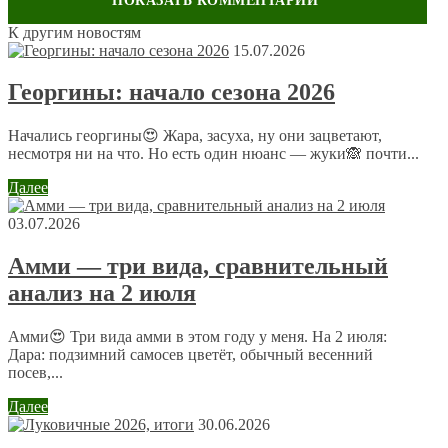
К другим новостям
Оставить комментарий
15.07.2026
Ваш адрес email не будет опубликован.
Обязательные поля
Георгины: начало сезона 2026
помечены
*
Комментарий
*
Начались георгины😍 Жара, засуха, ну они зацветают,
несмотря ни на что. Но есть один нюанс — жуки🙈 почти...
Далее
03.07.2026
Амми — три вида, сравнительный
анализ на 2 июля
Имя
*
Email
*
Амми😍 Три вида амми в этом году у меня. На 2 июля:
Дара: подзимний самосев цветёт, обычный весенний
посев,...
Сайт
Далее
30.06.2026