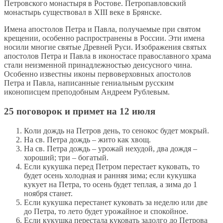
Петровского монастыря в Ростове. Петропавловский
монастырь существовал в XIII веке в Брянске.
Имена апостолов Петра и Павла, получаемые при святом
крещении, особенно распространены в России. Эти имена
носили многие святые Древней Руси. Изображения святых
апостолов Петра и Павла в иконостасе православного храма
стали неизменной принадлежностью деисусного чина.
Особенно известны иконы первоверховных апостолов
Петра и Павла, написанные гениальным русским
иконописцем преподобным Андреем Рублевым.
25 поговорок и примет на 12 июля
Коли дождь на Петров день, то сенокос будет мокрый.
На св. Петра дождь – жито как хвощ.
На св. Петра дождь – урожай нехудой, два дождя –
хороший; три – богатый.
Если кукушка перед Петром перестает куковать, то
будет осень холодная и ранняя зима; если кукушка
кукует на Петра, то осень будет теплая, а зима до 1
ноября станет.
Если кукушка перестанет куковать за неделю или две
до Петра, то лето будет урожайное и спокойное.
Если кукушка перестала куковать задолго до Петрова