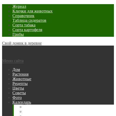
Журнал
Клички для животных
Справочник
Таблица сидератов
Сорта табака
Сорта картофеля
Грибы
Свой домик в деревне
Меню сайта
Дом
Растения
Животные
Рецепты
Цветы
Советы
Фото
Календарь
Рыбака
Посевной