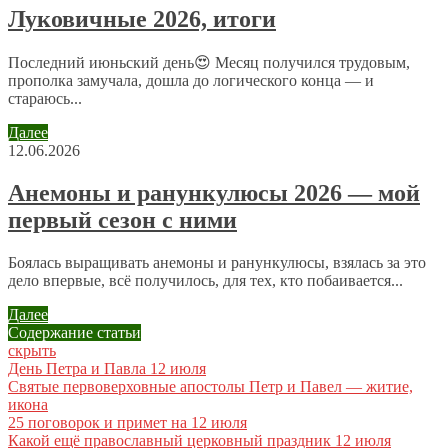
Отправляя сообщение, Вы разрешаете сбор и обработку
Луковичные 2026, итоги
персональных данных.
Политика конфиденциальности
.
Последний июньский день😍 Месяц получился трудовым,
прополка замучала, дошла до логического конца — и
стараюсь...
Далее
12.06.2026
Анемоны и ранункулюсы 2026 — мой
первый сезон с ними
Боялась выращивать анемоны и ранункулюсы, взялась за это
дело впервые, всё получилось, для тех, кто побаивается...
Далее
Содержание статьи
скрыть
День Петра и Павла 12 июля
Святые первоверховные апостолы Петр и Павел — житие,
икона
25 поговорок и примет на 12 июля
Какой ещё православный церковный праздник 12 июля