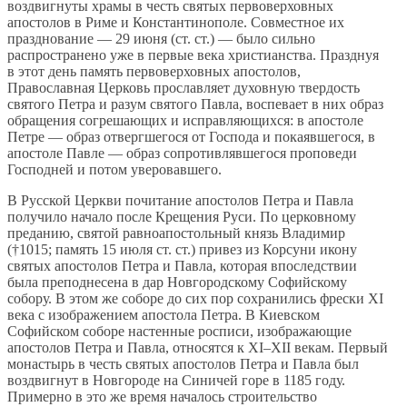
воздвигнуты храмы в честь святых первоверховных
апостолов в Риме и Константинополе. Совместное их
празднование — 29 июня (ст. ст.) — было сильно
распространено уже в первые века христианства. Празднуя
в этот день память первоверховных апостолов,
Православная Церковь прославляет духовную твердость
святого Петра и разум святого Павла, воспевает в них образ
обращения согрешающих и исправляющихся: в апостоле
Петре — образ отвергшегося от Господа и покаявшегося, в
апостоле Павле — образ сопротивлявшегося проповеди
Господней и потом уверовавшего.
В Русской Церкви почитание апостолов Петра и Павла
получило начало после Крещения Руси. По церковному
преданию, святой равноапостольный князь Владимир
(†1015; память 15 июля ст. ст.) привез из Корсуни икону
святых апостолов Петра и Павла, которая впоследствии
была преподнесена в дар Новгородскому Софийскому
собору. В этом же соборе до сих пор сохранились фрески XI
века с изображением апостола Петра. В Киевском
Софийском соборе настенные росписи, изображающие
апостолов Петра и Павла, относятся к XI–XII векам. Первый
монастырь в честь святых апостолов Петра и Павла был
воздвигнут в Новгороде на Синичей горе в 1185 году.
Примерно в это же время началось строительство