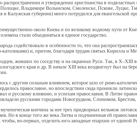
ь о рас­про­стра­не­нии и утвер­жде­нии хри­сти­ан­ства в под­власт­ных 
е, По­лоц­ке, Вла­ди­ми­ре Во­лын­ском, Смо­лен­ске, Пско­ве, Луц­ке, Тм
я и Ка­луж­ская гу­бер­нии) мно­го по­тру­дил­ся для еван­гель­ской пр
е­иму­ще­ствен­но око­ло Ки­е­ва и по ве­ли­ко­му вод­но­му пу­ти от Ки­е
ле­ме­на ста­ли объ­еди­нять­ся в еди­ное го­су­дар­ство.
­ро­да со­дей­ство­ва­ло в осо­бен­но­сти то, что она рас­про­стра­ня­л
-ка­то­ли­ка­ми) и, при­том, бла­го­да­ря тру­дам свя­тых Ки­рил­ла и Ме
­род­цев, жив­ших по со­сед­ству и на окра­и­нах Ру­си. Так, в X–XIII в
 Во­ло­год­ско­го края и др. В на­ча­ле XIII ве­ка воз­двиг­нут был на
сии.
­лось с дру­гим силь­ным вли­я­ни­ем, ко­то­рое шло от ри­мо-ка­то­ли­ч
ер­ди­лось пра­во­сла­вие, но впо­след­ствии сю­да про­ник­ли ла­тин­ск
о­вал и рус­ско­му вли­я­нию, и успе­хам пра­во­сла­вия. В Лит­ве пра­во­
я овла­де­ли рус­ски­ми го­ро­да­ми Но­во­груд­ком, Сло­ни­мом, Бре­сто
му­че­ни­че­ская кон­чи­на за нее трех при­двор­ных вель­мож ли­тов­ско­г
ия. Но в кон­це то­го же ве­ка Лит­ва и под­чи­нен­ная ей пра­во­слав­н
, чтобы, во-пер­вых, от­де­лить юго-за­пад­ные епар­хии от еди­ной Рос