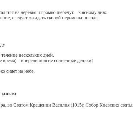
адятся на деревья и громко щебечут – к ясному дню.
ение, следует ожидать скорой перемены погоды.
ду.
 течение нескольких дней.
ое время) – впереди долгие солнечные деньки!
о сияет на небе.
8 июля
мира, во Святом Крещении Василия (1015); Собор Киевских святы