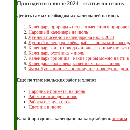
Пригодится в июле 2024 - статьи по сезону
Девять самых необходимых календарей на июль
Календарь природы - июль, изменения в природе 
Народный календарь на июль
Лунный посевной календарь на июль 2024
Лунный календарь клёва рыбы - июльский календ
Календарь животновода - июль, сезонные июльские
Календарь охотника - июль
Календарь грибника - какие грибы можно найти в
Календарь сбора лекарственных трав — июль
Фазы Луны в июле - полнолуние, новолуние, дн
Еще по теме июльских забот и хлопот
Народные приметы на июль
Работа в огороде в июле
Работы в саду в июле
Цветник в июле
Какой праздник - календарь на каждый день
месяца