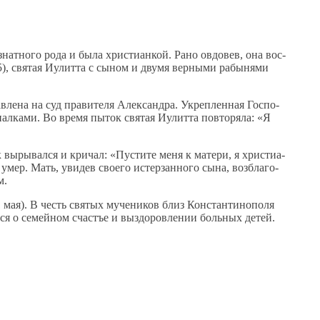
ат­но­го ро­да и бы­ла хри­сти­ан­кой. Ра­но ов­до­вев, она вос­
05), свя­тая Иулит­та с сы­ном и дву­мя вер­ны­ми ра­бы­ня­ми
в­ле­на на суд пра­ви­те­ля Алек­сандра. Укреп­лен­ная Гос­по­
пал­ка­ми. Во вре­мя пы­ток свя­тая Иулит­та по­вто­ря­ла: «Я
ы­ры­вал­ся и кри­чал: «Пу­сти­те ме­ня к ма­те­ри, я хри­сти­а­
мер. Мать, уви­дев сво­е­го ис­тер­зан­но­го сы­на, воз­бла­го­
м.
1 мая). В честь свя­тых му­че­ни­ков близ Кон­стан­ти­но­по­ля
­ся о се­мей­ном счастъе и вы­здо­ров­ле­нии боль­ных де­тей.