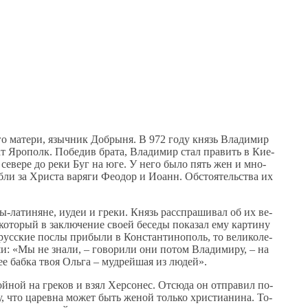
го ма­те­ри, языч­ник Доб­ры­ня. В 972 го­ду князь Вла­ди­мир
т Яро­полк. По­бе­див бра­та, Вла­ди­мир стал пра­вить в Ки­е­
я на се­ве­ре до ре­ки Буг на юге. У него бы­ло пять жен и мно­
б­ли за Хри­ста ва­ря­ги Фе­о­дор и Иоанн. Об­сто­я­тель­ства их
цы-ла­ти­няне, иудеи и гре­ки. Князь рас­спра­ши­вал об их ве­
­то­рый в за­клю­че­ние сво­ей бе­се­ды по­ка­зал ему кар­ти­ну
ус­ские по­слы при­бы­ли в Кон­стан­ти­но­поль, то ве­ли­ко­ле­
и: «Мы не зна­ли, – го­во­ри­ли они по­том Вла­ди­ми­ру, – на
 ее баб­ка твоя Оль­га – муд­рей­шая из лю­дей».
ой­ной на гре­ков и взял Хер­со­нес. От­сю­да он от­пра­вил по­
у, что ца­рев­на мо­жет быть же­ной толь­ко хри­сти­а­ни­на. То­