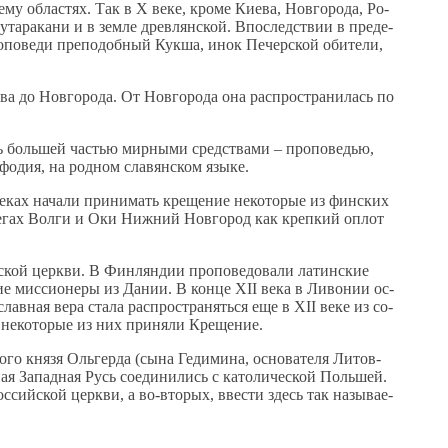
ему об­ла­стях. Так в Х ве­ке, кро­ме Ки­е­ва, Нов­го­ро­да, Ро­
у­та­ра­ка­ни и в зем­ле древ­лян­ской. Впо­след­ствии в пре­де­
о­по­ве­ди пре­по­доб­ный Кук­ша, инок Пе­чер­ской оби­те­ли,
­ва до Нов­го­ро­да. От Нов­го­ро­да она рас­про­стра­ни­лась по
ась боль­шей ча­стью мир­ны­ми сред­ства­ми – про­по­ве­дью,
­фо­дия, на род­ном сла­вян­ском язы­ке.
е­ках на­ча­ли при­ни­мать кре­ще­ние неко­то­рые из фин­ских
 бе­ре­гах Вол­ги и Оки Ниж­ний Нов­го­род как креп­кий оплот
е­ской церк­ви. В Фин­лян­дии про­по­ве­до­ва­ли ла­тин­ские
ие мис­си­о­не­ры из Да­нии. В кон­це ХII ве­ка в Ли­во­нии ос­
слав­ная ве­ра ста­ла рас­про­стра­нять­ся еще в XII ве­ке из со­
м, неко­то­рые из них при­ня­ли Кре­ще­ние.
о кня­зя Оль­гер­да (сы­на Ге­ди­ми­на, ос­но­ва­те­ля Ли­тов­
ая За­пад­ная Русь со­еди­ни­лись с ка­то­ли­че­ской Поль­шей.
­сий­ской церк­ви, а во-вто­рых, вве­сти здесь так на­зы­ва­е­