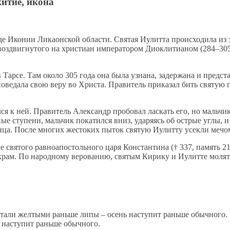
итие, икона
Ико­нии Ли­ка­он­ской об­ла­сти. Свя­тая Иулит­та про­ис­хо­ди­ла из зн
, воз­двиг­ну­то­го на хри­сти­ан им­пе­ра­то­ром Дио­кли­ти­а­ном (284–3
Тар­се. Там око­ло 305 го­да она бы­ла узна­на, за­дер­жа­на и пред­ста
по­ве­да­ла свою ве­ру во Хри­ста. Пра­ви­тель при­ка­зал бить свя­тую 
­ся к ней. Пра­ви­тель Алек­сандр про­бо­вал лас­кать его, но маль­чик в
е сту­пе­ни, маль­чик по­ка­тил­ся вниз, уда­ря­ясь об ост­рые уг­лы, и у
вен­ца. По­сле мно­гих же­сто­ких пы­ток свя­тую Иулит­ту усек­ли ме­чо
свя­то­го рав­ноап­о­столь­но­го ца­ря Кон­стан­ти­на († 337, па­мять 2
храм. По на­род­но­му ве­ро­ва­нию, свя­тым Ки­ри­ку и Иулит­те мо­лят
 стали желтыми раньше липы – осень наступит раньше обычного.
 наступит раньше обычного.