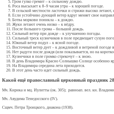
Гром гулко гремит – к сильному дождю.
Роса высыхает к 8–9 часам утра – к хорошей погоде.
В сельской местности ласточки и стрижи высоко летают, с
Если устойчиво дующий ветер вдруг меняет свое направл
Ботва моркови поникла – к дождю.
Жуки летают очень низко – к вёдру.
После большого грома – большой дождь.
Сильный ветер при дожде – к улучшению погоды.
Сильный треск кузнечиков в поле предвещает сухую пого
Южный ветер подул – к ясной погоде.
Восточный ветер дует – к дождливой и ветреной погоде в
Нет радуги после дождя (или показывается, но на коротк
Кузнечики в поле громко стрекочут – к зною.
В день Владимира Красно Солнышко Солнце особенно ярк
На Владимира середина лета приходится.
В этот день часто идет сильный дождь.
Какой ещё православный церковный праздник 2
Мч. Кирика и мц. Иулитты (ок. 305); равноап. вел. кн. Влади
Мч. Авудима Тенедосского (IV).
Сщмч. Петра Троицкого, диакона (1938).