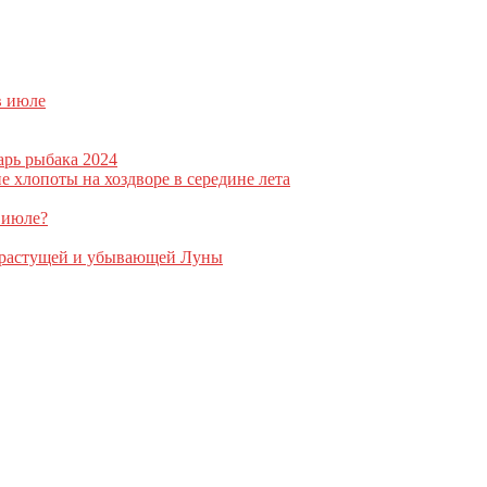
в июле
арь рыбака 2024
 хлопоты на хоздворе в середине лета
 июле?
и растущей и убывающей Луны