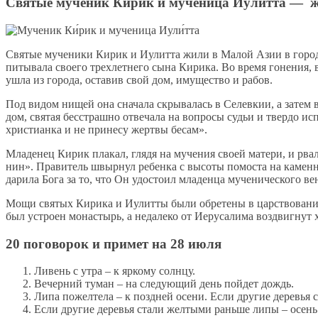
Святые мученик Кирик и мученица Иулитта — ж
Свя­тые му­че­ни­ки Ки­рик и Иулит­та жи­ли в Ма­лой Азии в го­ро­де 
пи­ты­ва­ла сво­е­го трех­лет­не­го сы­на Ки­ри­ка. Во вре­мя го­не­ния
ушла из го­ро­да, оста­вив свой дом, иму­ще­ство и ра­бов.
Под ви­дом ни­щей она сна­ча­ла скры­ва­лась в Селев­кии, а за­тем в 
дом, свя­тая бес­страш­но от­ве­ча­ла на во­про­сы судьи и твер­до ис­
хри­сти­ан­ка и не при­не­су жерт­вы бе­сам».
Мла­де­нец Ки­рик пла­кал, гля­дя на му­че­ния сво­ей ма­те­ри, и рвал
нин». Пра­ви­тель швыр­нул ре­бен­ка с вы­со­ты по­мо­ста на ка­мен­ны
да­ри­ла Бо­га за то, что Он удо­сто­ил мла­ден­ца му­че­ни­че­ско­го 
Мо­щи свя­тых Ки­ри­ка и Иулит­ты бы­ли об­ре­те­ны в цар­ство­ва­ние 
был устро­ен мо­на­стырь, а неда­ле­ко от Иеру­са­ли­ма воз­двиг­нут 
20 поговорок и примет на 28 июля
Ливень с утра – к яркому солнцу.
Вечерний туман – на следующий день пойдет дождь.
Липа пожелтела – к поздней осени. Если другие деревья
Если другие деревья стали желтыми раньше липы – осень