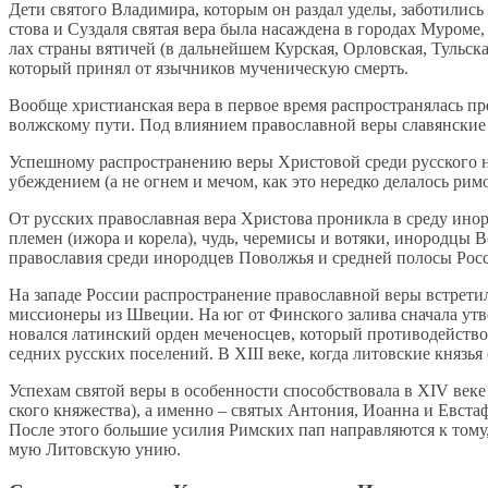
Де­ти свя­то­го Вла­ди­ми­ра, ко­то­рым он раз­дал уде­лы, за­бо­ти­лис
сто­ва и Суз­да­ля свя­тая ве­ра бы­ла на­саж­де­на в го­ро­дах Му­ро­м
лах стра­ны вя­ти­чей (в даль­ней­шем Кур­ская, Ор­лов­ская, Туль­ска
ко­то­рый при­нял от языч­ни­ков му­че­ни­че­скую смерть.
Во­об­ще хри­сти­ан­ская ве­ра в пер­вое вре­мя рас­про­стра­ня­лась пр
волж­ско­му пу­ти. Под вли­я­ни­ем пра­во­слав­ной ве­ры сла­вян­ские п
Успеш­но­му рас­про­стра­не­нию ве­ры Хри­сто­вой сре­ди рус­ско­го на
убеж­де­ни­ем (а не ог­нем и ме­чом, как это неред­ко де­ла­лось ри­мо
От рус­ских пра­во­слав­ная ве­ра Хри­сто­ва про­ник­ла в сре­ду ино
пле­мен (ижо­ра и ко­ре­ла), чудь, че­ре­ми­сы и во­тя­ки, ино­род­цы
пра­во­сла­вия сре­ди ино­род­цев По­вол­жья и сред­ней по­ло­сы Рос­
На за­па­де Рос­сии рас­про­стра­не­ние пра­во­слав­ной ве­ры встре­ти
мис­си­о­не­ры из Шве­ции. На юг от Фин­ско­го за­ли­ва сна­ча­ла утв
но­вал­ся ла­тин­ский ор­ден ме­че­нос­цев, ко­то­рый про­ти­во­дей­ств
сед­них рус­ских по­се­ле­ний. В XIII ве­ке, ко­гда ли­тов­ские кня­зь
Успе­хам свя­той ве­ры в осо­бен­но­сти спо­соб­ство­ва­ла в XIV ве­ке 
ско­го кня­же­ства), а имен­но – свя­тых Ан­то­ния, Иоан­на и Ев­ста­ф
По­сле это­го боль­шие уси­лия Рим­ских пап на­прав­ля­ют­ся к то­му
мую Ли­тов­скую унию.