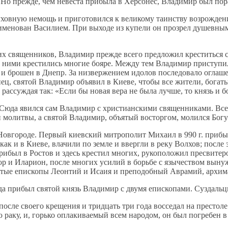
. Но преж­де, чем неве­ста при­бы­ла в Хер­со­нес, Вла­ди­мир был по­р
хов­ную немощь и при­го­то­вил­ся к ве­ли­ко­му та­ин­ству воз­рож­де­ни
име­но­ван Ва­си­ли­ем. При вы­хо­де из ку­пе­ли он про­зрел ду­шев­ны­м
их свя­щен­ни­ков, Вла­ди­мир преж­де все­го пред­ло­жил кре­стить­ся 
 за ни­ми кре­сти­лись мно­гие бо­яре. Меж­ду тем Вла­ди­мир при­сту­п
ры и бро­шен в Днепр. За низ­вер­же­ни­ем идо­лов по­сле­до­ва­ло огла­ш
о­нец, свя­той Вла­ди­мир объ­явил в Ки­е­ве, чтобы все жи­те­ли, бо­га
 рас­суж­дая так: «Ес­ли бы но­вая ве­ра не бы­ла луч­ше, то князь и б
. Сю­да явил­ся сам Вла­ди­мир с хри­сти­ан­ски­ми свя­щен­ни­ка­ми. В
и мо­лит­вы, а свя­той Вла­ди­мир, объ­ятый вос­тор­гом, мо­лил­ся Бо­г
в Нов­го­ро­де. Пер­вый ки­ев­ский мит­ро­по­лит Ми­ха­ил в 990 г. при­б
, как и в Ки­е­ве, вла­чи­ли по зем­ле и вверг­ли в ре­ку Вол­хов; по­сле 
ри­был в Ро­стов и здесь кре­стил мно­гих, ру­ко­по­ло­жил пре­сви­те­р
дор и Ила­ри­он, по­сле мно­гих уси­лий в борь­бе с язы­че­ством вы­нуж
я­тые епи­ско­пы Леон­тий и Ис­а­ия и пре­по­доб­ный Аврамий, ар­хи­ма
­да при­был свя­той князь Вла­ди­мир с дву­мя епи­ско­па­ми. Суз­даль­ц
­сле сво­е­го кре­ще­ния и трид­цать три го­да вос­се­дал на пре­сто­л
ную ра­ку, и, горь­ко опла­ки­ва­е­мый всем на­ро­дом, он был по­гре­бен в