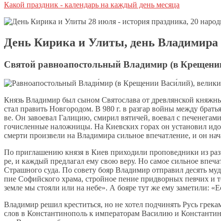
Какой праздник - календарь на каждый день месяца
День Кирика и Улиты, день Владимира
Святой равноапостольный Владимир (в Крещении
Князь Вла­ди­мир был сы­ном Свя­то­сла­ва от древ­лян­ской княж­ны 
стал пра­вить Нов­го­ро­дом. В 980 г. в раз­гар вой­ны меж­ду бра­ть
ве. Он за­во­е­вал Га­ли­цию, сми­рил вя­ти­чей, во­е­вал с пе­че­не­г
го­чис­лен­ные на­лож­ни­цы. На Ки­ев­ских го­рах он уста­но­вил идо­л
смер­ти про­из­ве­ли на Вла­ди­ми­ра силь­ное впе­чат­ле­ние, и он на­ч
По при­гла­ше­нию кня­зя в Ки­ев при­хо­ди­ли про­по­вед­ни­ки из р
ре, и каж­дый пред­ла­гал ему свою ве­ру. Но са­мое силь­ное впе­чат­л
Страш­но­го су­да. По со­ве­ту бо­яр Вла­ди­мир от­пра­вил де­сять му
пие Со­фий­ско­го хра­ма, строй­ное пе­ние при­двор­ных пев­чих и то
зем­ле мы сто­я­ли или на небе». А бо­яре тут же ему за­ме­ти­ли: «Е
Вла­ди­мир ре­шил кре­стить­ся, но не хо­тел под­чи­нять Русь гре­ка
слов в Кон­стан­ти­но­поль к им­пе­ра­то­рам Ва­си­лию и Кон­стан­ти­н