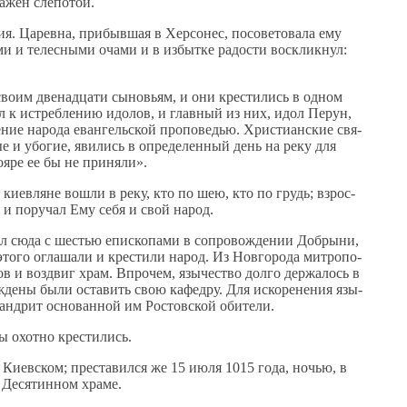
а­жен сле­по­той.
я. Ца­рев­на, при­быв­шая в Хер­со­нес, по­со­ве­то­ва­ла ему
и и те­лес­ны­ми оча­ми и в из­быт­ке ра­до­сти вос­клик­нул:
сво­им две­на­дца­ти сы­но­вьям, и они кре­сти­лись в од­ном
ил к ис­треб­ле­нию идо­лов, и глав­ный из них, идол Пе­рун,
е­ние на­ро­да еван­гель­ской про­по­ве­дью. Хри­сти­ан­ские свя­
­тые и убо­гие, яви­лись в опре­де­лен­ный день на ре­ку для
о­яре ее бы не при­ня­ли».
се ки­ев­ляне во­шли в ре­ку, кто по шею, кто по грудь; взрос­
у и по­ру­чал Ему се­бя и свой на­род.
ыл сю­да с ше­стью епи­ско­па­ми в со­про­вож­де­нии Доб­ры­ни,
это­го огла­ша­ли и кре­сти­ли на­род. Из Нов­го­ро­да мит­ро­по­
ов и воз­двиг храм. Впро­чем, язы­че­ство дол­го дер­жа­лось в
­де­ны бы­ли оста­вить свою ка­фед­ру. Для ис­ко­ре­не­ния язы­
нд­рит ос­но­ван­ной им Ро­стов­ской оби­те­ли.
ы охот­но кре­сти­лись.
е Ки­ев­ском; пре­ста­вил­ся же 15 июля 1015 го­да, но­чью, в
 Де­ся­тин­ном хра­ме.