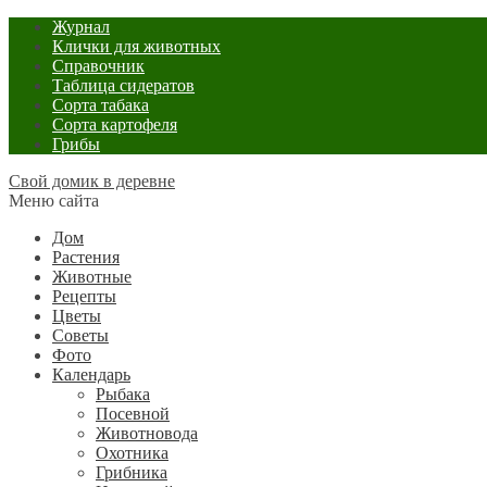
Журнал
Клички для животных
Справочник
Таблица сидератов
Сорта табака
Сорта картофеля
Грибы
Свой домик в деревне
Меню сайта
Дом
Растения
Животные
Рецепты
Цветы
Советы
Фото
Календарь
Рыбака
Посевной
Животновода
Охотника
Грибника