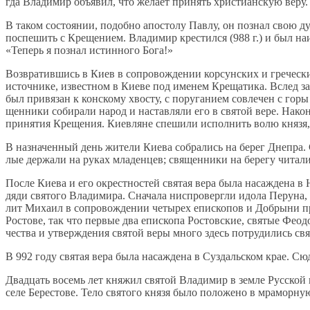
гда Вла­ди­мир объ­явил, что же­ла­ет при­нять хри­сти­ан­скую ве­ру
В та­ком со­сто­я­нии, по­доб­но апо­сто­лу Пав­лу, он по­знал свою ду­
по­спе­шить с Кре­ще­ни­ем. Вла­ди­мир кре­стил­ся (988 г.) и был на­
«Те­перь я по­знал ис­тин­но­го Бо­га!»
Воз­вра­тив­шись в Ки­ев в со­про­вож­де­нии кор­сун­ских и гре­че­ск
ис­точ­ни­ке, из­вест­ном в Ки­е­ве под име­нем Кре­ща­ти­ка. Вслед
был при­вя­зан к кон­ско­му хво­сту, с по­ру­га­ни­ем со­вле­чен с го­
щен­ни­ки со­би­ра­ли на­род и на­став­ля­ли его в свя­той ве­ре. На­к
при­ня­тия Кре­ще­ния. Ки­ев­ляне спе­ши­ли ис­пол­нить во­лю кня­зя,
В на­зна­чен­ный день жи­те­ли Ки­е­ва со­бра­лись на бе­рег Дне­пра
лые дер­жа­ли на ру­ках мла­ден­цев; свя­щен­ни­ки на бе­ре­гу чи­та­л
По­сле Ки­е­ва и его окрест­но­стей свя­тая ве­ра бы­ла на­саж­де­на 
дя­ди свя­то­го Вла­ди­ми­ра. Сна­ча­ла нис­про­верг­ли идо­ла Пе­ру­на
лит Ми­ха­ил в со­про­вож­де­нии че­ты­рех епи­ско­пов и Доб­ры­ни п
Ро­сто­ве, так что пер­вые два епи­ско­па Ро­стов­ские, свя­тые Фе­о­
че­ства и утвер­жде­ния свя­той ве­ры мно­го здесь по­тру­ди­лись св
В 992 го­ду свя­тая ве­ра бы­ла на­саж­де­на в Суз­даль­ском крае. Сю
Два­дцать во­семь лет кня­жил свя­той Вла­ди­мир в зем­ле Рус­ской по
се­ле Бе­ре­сто­ве. Те­ло свя­то­го кня­зя бы­ло по­ло­же­но в мра­мор­