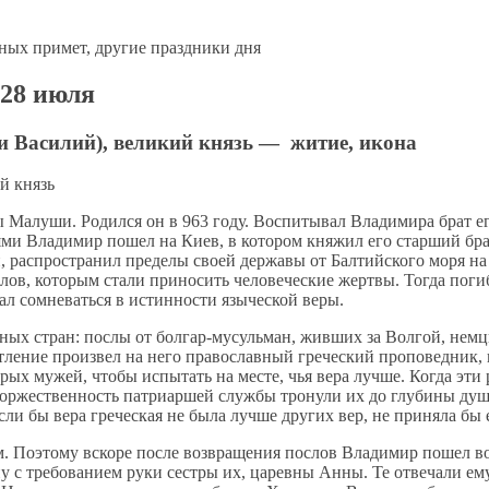
 28 июля
 Василий), великий князь — житие, икона
Ма­лу­ши. Ро­дил­ся он в 963 го­ду. Вос­пи­ты­вал Вла­ди­ми­ра брат е
я­ми Вла­ди­мир по­шел на Ки­ев, в ко­то­ром кня­жил его стар­ший бра
а­ми, рас­про­стра­нил пре­де­лы сво­ей дер­жа­вы от Бал­тий­ско­го мо­р
ов, ко­то­рым ста­ли при­но­сить че­ло­ве­че­ские жерт­вы. То­гда по­ги
ал со­мне­вать­ся в ис­тин­но­сти язы­че­ской ве­ры.
аз­ных стран: по­слы от бол­гар-му­суль­ман, жив­ших за Вол­гой, нем­
е­ние про­из­вел на него пра­во­слав­ный гре­че­ский про­по­вед­ник, ко
д­рых му­жей, чтобы ис­пы­тать на ме­сте, чья ве­ра луч­ше. Ко­гда эти р
р­же­ствен­ность пат­ри­ар­шей служ­бы тро­ну­ли их до глу­би­ны ду­ш
с­ли бы ве­ра гре­че­ская не бы­ла луч­ше дру­гих вер, не при­ня­ла бы
м. По­это­му вско­ре по­сле воз­вра­ще­ния по­слов Вла­ди­мир по­шел в
у с тре­бо­ва­ни­ем ру­ки сест­ры их, ца­рев­ны Ан­ны. Те от­ве­ча­ли ем