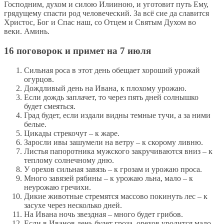
Господним, духом и силою Илииною, и уготовит путь Ему,
грядущему спасти род человеческий. За всё сие да славится
Христос, Бог и Спас наш, со Отцем и Святым Духом во
веки. Аминь.
16 поговорок и примет на 7 июля
Сильная роса в этот день обещает хороший урожай
огурцов.
Дождливый день на Ивана, к плохому урожаю.
Если дождь заплачет, то через пять дней солнышко
будет смеяться.
Град будет, если издали видны темные тучи, а за ними
белые.
Цикады стрекочут – к жаре.
Заросли ивы зашумели на ветру – к скорому ливню.
Листья папоротника мужского закручиваются вниз – к
теплому солнечному дню.
У орехов сильная завязь – к грозам и урожаю проса.
Много завязей рябины – к урожаю льна, мало – к
неурожаю гречихи.
Дикие животные стремятся массово покинуть лес – к
засухе через несколько дней.
На Ивана ночь звездная – много будет грибов.
Если в Иванов день будет гроза, орехов уродится мало