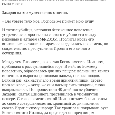
сына своего.
Захария на это мужественно ответил:
– Вы убьете тело мое, Господь же примет мою душу.
И тотчас убийцы, исполняя беззаконное повеление,
устремились с яростью на святого и убили его между
церковью и алтарем (Мф.23:35). Пролитая кровь его
впитавшись осталась на мраморе и сделалась как камень, во
свидетельство преступления Ирода и его вечного
осуждения.
Между тем Елисавета, сокрытая Богом вместе с Иоанном,
пребывала в расступившейся горе. В ней, по Божьему
повелению, образовалась для них пещера; вблизи нее явился
источник и выросла финиковая пальма, полная плодов.
Всякий раз, как наступало время принятия пищи, дерево
преклонялось, – когда же они насыщались плодами, снова
выпрямлялось. По прошествии 40 дней после убиения
Захарии, святая Елисавета преставилась в упомянутой
пещере. С того времени святой Иоанн питаем был ангелом
до своего совершеннолетия, хранимый до дня явления
своего Израильскому народу. Так хранила и покрывала рука
Божия святого Иоанна, да предъидет он пред лицом