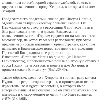
слышанном во всей горней стране иудейской, то есть в
пределах священного города Хеврона, в котором был дом
Захарии.
Город этот с его пределами, еще во дни Иисуса Навина,
отделен был священническому племени Аарона. От
Иерусалима он отстоял на расстоянии 8-ми часов пути и
был расположен немного дальше Вифлеема на
возвышенном месте. «Горним градом» он назывался из-за
высоких гор, на которых он был расположен; при этом
пределы его носили название «горней страны», как о том
написано в Евангельском повествовании о путешествии
Пресвятой Богородицы к ее родственнице
Елисавете: «Встав же Мария во дни сии(из Назарета
Галилейского), с поспешностью пошла в нагорную страну, в
город Иудин, т.е. в Хеврон, и вошла в дом Захарии, и
приветствовала Елисавету» (Лк.1:39-40).
Таким образом, здесь-то в Хевроне, в горнем граде колена
Иудова, посреди нагорной страны, и происходили все те
изумительные и чудесные события, о которых было
говорено выше. И все слышавшие об этих событиях много
дивились и с недоумением думали: «что будет младенец
сей?» (Лк.1:66).