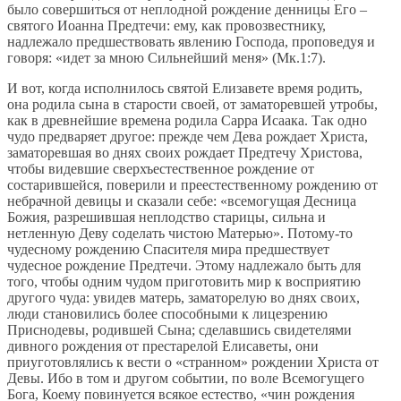
было совершиться от неплодной рождение денницы Его –
святого Иоанна Предтечи: ему, как провозвестнику,
надлежало предшествовать явлению Господа, проповедуя и
говоря: «идет за мною Сильнейший меня» (Мк.1:7).
И вот, когда исполнилось святой Елизавете время родить,
она родила сына в старости своей, от заматоревшей утробы,
как в древнейшие времена родила Сарра Исаака. Так одно
чудо предваряет другое: прежде чем Дева рождает Христа,
заматоревшая во днях своих рождает Предтечу Христова,
чтобы видевшие сверхъестественное рождение от
состарившейся, поверили и преестественному рождению от
небрачной девицы и сказали себе: «всемогущая Десница
Божия, разрешившая неплодство старицы, сильна и
нетленную Деву соделать чистою Матерью». Потому-то
чудесному рождению Спасителя мира предшествует
чудесное рождение Предтечи. Этому надлежало быть для
того, чтобы одним чудом приготовить мир к восприятию
другого чуда: увидев матерь, заматорелую во днях своих,
люди становились более способными к лицезрению
Приснодевы, родившей Сына; сделавшись свидетелями
дивного рождения от престарелой Елисаветы, они
приуготовлялись к вести о «странном» рождении Христа от
Девы. Ибо в том и другом событии, по воле Всемогущего
Бога, Коему повинуется всякое естество, «чин рождения