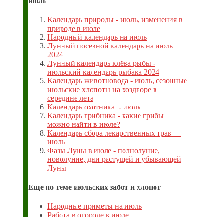
июль
Календарь природы - июль, изменения в
природе в июле
Народный календарь на июль
Лунный посевной календарь на июль
2024
Лунный календарь клёва рыбы -
июльский календарь рыбака 2024
Календарь животновода - июль, сезонные
июльские хлопоты на хоздворе в
середине лета
Календарь охотника - июль
Календарь грибника - какие грибы
можно найти в июле?
Календарь сбора лекарственных трав —
июль
Фазы Луны в июле - полнолуние,
новолуние, дни растущей и убывающей
Луны
Еще по теме июльских забот и хлопот
Народные приметы на июль
Работа в огороде в июле