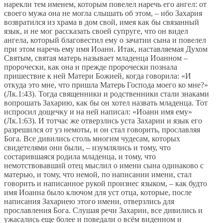
нарекли тем именем, которым повелел наречь его ангел: от
своего мужа она не могла слышать об этом, – ибо Захария
возвратился из храма в дом свой, имея как бы связанный
язык, и не мог рассказать своей супруге, что он видел
ангела, который благовестил ему о зачатии сына и повелел
при этом наречь ему имя Иоанн. Итак, наставляемая Духом
Святым, святая матерь называет младенца Иоанном –
пророчески, как она и прежде пророчески познала
пришествие к ней Матери Божией, когда говорила: «И
откуда это мне, что пришла Матерь Господа моего ко мне?»
(Лк.1:43). Тогда священники и родственники стали знаками
вопрошать Захарию, как бы он хотел назвать младенца. Тот
испросил дощечку и на ней написал: «Иоанн имя ему»
(Лк.1:63). И тотчас же отверзлись уста Захарии и язык его
разрешился от уз немоты, и он стал говорить, прославляя
Бога. Все дивились столь многим чудесам, которых
свидетелями они были, – изумлялись и тому, что
состарившаяся родила младенца, и тому, что
немотствовавший отец мыслил о имени сына одинаково с
матерью, и тому, что немой, по написании имени, стал
говорить и написанное рукой произнес языком, – как будто
имя Иоанна было ключом для уст отца, которые, после
написания Захариею этого имени, отверзлись для
прославления Бога. Слушая речи Захарии, все дивились и
ужасались еще более и поведали о всём виденном и