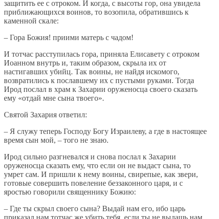
защитить ее с отроком. И когда, с высоты гор, она увидела
приближающихся воинов, то возопила, обратившись к
каменной скале:
– Гора Божия! приими матерь с чадом!
И тотчас расступилась гора, приняла Елисавету с отроком
Иоанном внутрь и, таким образом, скрыла их от
настигавших убийц. Так воины, не найдя искомого,
возвратились к пославшему их с пустыми руками. Тогда
Ирод послал в храм к Захарии оруженосца своего сказать
ему «отдай мне сына твоего».
Святой Захария ответил:
– Я служу теперь Господу Богу Израилеву, а где в настоящее
время сын мой, – того не знаю.
Ирод сильно разгневался и снова послал к Захарии
оруженосца сказать ему, что если он не выдаст сына, то
умрет сам. И пришли к нему воины, свирепые, как звери,
готовые совершить повеление беззаконного царя, и с
яростью говорили священнику Божию:
– Где ты скрыл своего сына? Выдай нам его, ибо царь
приказал нам тотчас же убить тебя, если ты не выдашь нам