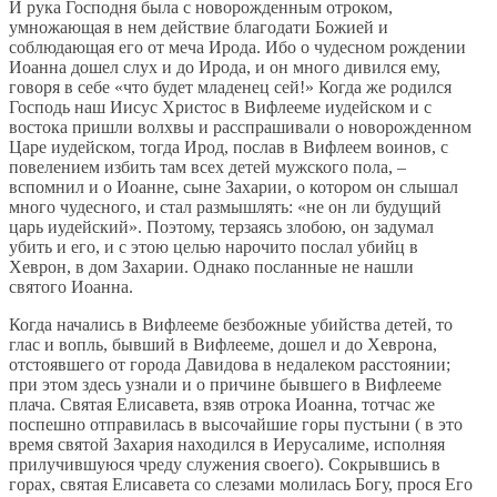
И рука Господня была с новорожденным отроком,
умножающая в нем действие благодати Божией и
соблюдающая его от меча Ирода. Ибо о чудесном рождении
Иоанна дошел слух и до Ирода, и он много дивился ему,
говоря в себе «что будет младенец сей!» Когда же родился
Господь наш Иисус Христос в Вифлееме иудейском и с
востока пришли волхвы и расспрашивали о новорожденном
Царе иудейском, тогда Ирод, послав в Вифлеем воинов, с
повелением избить там всех детей мужского пола, –
вспомнил и о Иоанне, сыне Захарии, о котором он слышал
много чудесного, и стал размышлять: «не он ли будущий
царь иудейский». Поэтому, терзаясь злобою, он задумал
убить и его, и с этою целью нарочито послал убийц в
Хеврон, в дом Захарии. Однако посланные не нашли
святого Иоанна.
Когда начались в Вифлееме безбожные убийства детей, то
глас и вопль, бывший в Вифлееме, дошел и до Хеврона,
отстоявшего от города Давидова в недалеком расстоянии;
при этом здесь узнали и о причине бывшего в Вифлееме
плача. Святая Елисавета, взяв отрока Иоанна, тотчас же
поспешно отправилась в высочайшие горы пустыни ( в это
время святой Захария находился в Иерусалиме, исполняя
прилучившуюся чреду служения своего). Сокрывшись в
горах, святая Елисавета со слезами молилась Богу, прося Его