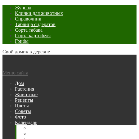
Журнал
Клички для животных
Справочник
Таблица сидератов
Сорта табака
Сорта картофеля
Грибы
Свой домик в деревне
Меню сайта
Дом
Растения
Животные
Рецепты
Цветы
Советы
Фото
Календарь
Рыбака
Посевной