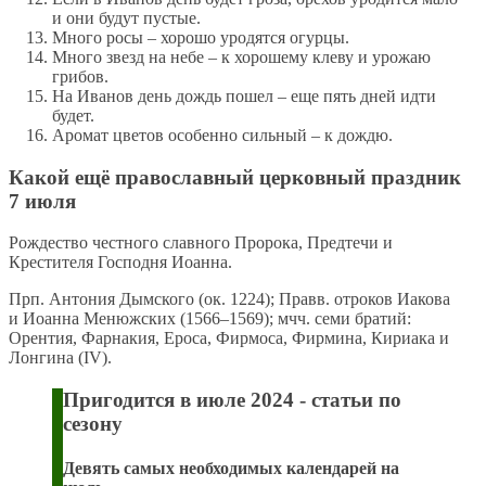
и они будут пустые.
Много росы – хорошо уродятся огурцы.
Много звезд на небе – к хорошему клеву и урожаю
грибов.
На Иванов день дождь пошел – еще пять дней идти
будет.
Аромат цветов особенно сильный – к дождю.
Какой ещё православный церковный праздник
7 июля
Рождество честного славного Пророка, Предтечи и
Крестителя Господня Иоанна.
Прп. Антония Дымского (ок. 1224); Правв. отроков Иакова
и Иоанна Менюжских (1566–1569); мчч. семи братий:
Орентия, Фарнакия, Ероса, Фирмоса, Фирмина, Кириака и
Лонгина (IV).
Пригодится в июле 2024 - статьи по
сезону
Девять самых необходимых календарей на