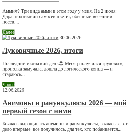
Email
*
Амми😍 Три вида амми в этом году у меня. На 2 июля:
Дара: подзимний самосев цветёт, обычный весенний
посев,...
Сайт
Далее
30.06.2026
Отправляя сообщение, Вы разрешаете сбор и обработку
Луковичные 2026, итоги
персональных данных.
Политика конфиденциальности
.
Последний июньский день😍 Месяц получился трудовым,
прополка замучала, дошла до логического конца — и
стараюсь...
Далее
12.06.2026
Анемоны и ранункулюсы 2026 — мой
первый сезон с ними
Боялась выращивать анемоны и ранункулюсы, взялась за это
дело впервые, всё получилось, для тех, кто побаивается...