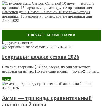
Самсонов день, Самсон Сеногной 10 июля — история
праздника, 15 народных примет, другие праздники дня
29.06.2022
К другим новостям
Оставить комментарий
15.07.2026
Ваш адрес email не будет опубликован.
Обязательные поля
Георгины: начало сезона 2026
помечены
*
Комментарий
*
Начались георгины😍 Жара, засуха, ну они зацветают,
несмотря ни на что. Но есть один нюанс — жуки🙈 почти...
Далее
03.07.2026
Амми — три вида, сравнительный
анализ на 2 июля
Имя
*