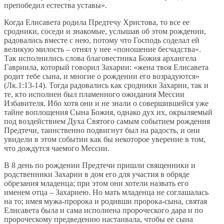
препобедил естества уставы».
Когда Елисавета родила Предтечу Христова, то все ее
сродники, соседи и знакомые, услышав об этом рождении,
радовались вместе с нею, потому что Господь соделал ей
великую милость – отнял у нее «поношение бесчадства».
Так исполнились слова благовестника Божия архангела
Гавриила, который говорил Захарии: «жена твоя Елисавета
родит тебе сына, и многие о рождении его возрадуются»
(Лк.1:13-14). Тогда радовались как сродники Захарии, так и
те, кто исполнен был пламенного ожидания Мессии
Избавителя. Ибо хотя они и не знали о совершившейся уже
тайне воплощения Сына Божия, однако дух их, окрыляемый
под воздействием Духа Святого самым событием рождения
Предтечи, таинственно подвигнут был на радость, и они
увидели в этом событии как бы некоторое уверение в том,
что дождутся чаемого Мессии.
В 8 день по рождении Предтечи пришли священники и
родственники Захарии в дом его для участия в обряде
обрезания младенца; при этом они хотели назвать его
именем отца – Захариею. Но мать младенца не соглашалась
на то; имея мужа-пророка и родивши пророка-сына, святая
Елисавета была и сама исполнена пророческого дара и по
пророческому предведению настаивала, чтобы ее сына