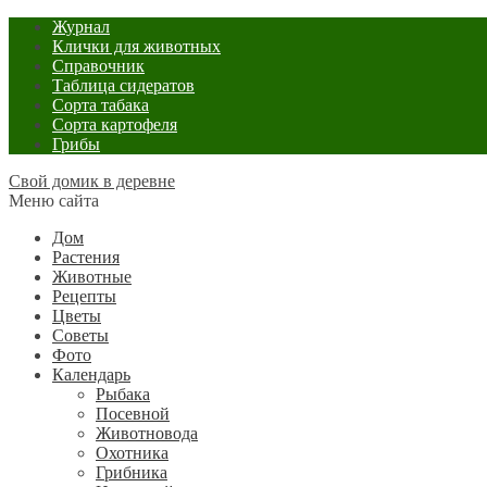
Журнал
Клички для животных
Справочник
Таблица сидератов
Сорта табака
Сорта картофеля
Грибы
Свой домик в деревне
Меню сайта
Дом
Растения
Животные
Рецепты
Цветы
Советы
Фото
Календарь
Рыбака
Посевной
Животновода
Охотника
Грибника