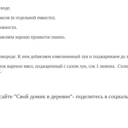
воде.
асов (в отдельной емкости).
товности.
добавляем хорошо промытое пшено.
вороде. К нем добавляем измельченный лук и поджариваем до з
анок вареное мясо, поджаренный с салом лук, сок 1 лимона. Со
я.
сайте "Свой домик в деревне"- поделитесь в социаль