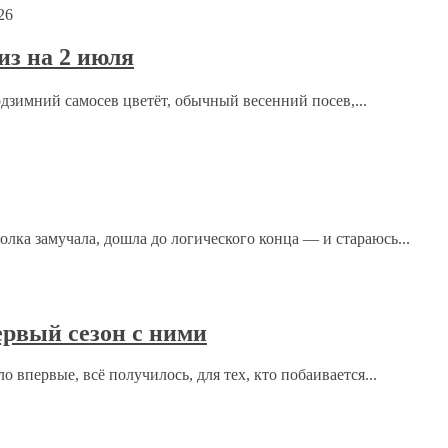
26
з на 2 июля
ечены
*
одзимний самосев цветёт, обычный весенний посев,...
ка замучала, дошла до логического конца — и стараюсь...
рвый сезон с ними
 впервые, всё получилось, для тех, кто побаивается...
рсональных данных.
Политика конфиденциальности
.