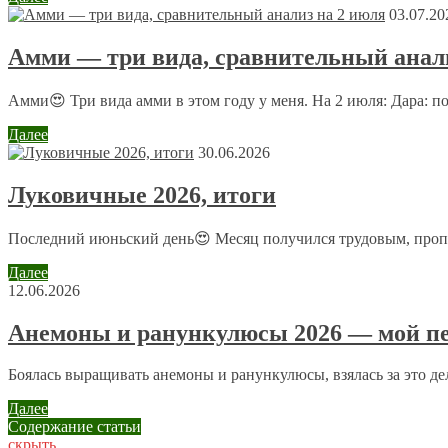
03.07.20
Оставить комментарий
Амми — три вида, сравнительный анали
Ваш адрес email не будет опубликован.
Обязательные поля пом
Амми😍 Три вида амми в этом году у меня. На 2 июля: Дара: п
Далее
30.06.2026
Луковичные 2026, итоги
Комментарий
*
Имя
*
Последний июньский день😍 Месяц получился трудовым, пропол
Далее
Email
*
12.06.2026
Сайт
Анемоны и ранункулюсы 2026 — мой пе
Боялась выращивать анемоны и ранункулюсы, взялась за это дело
Отправляя сообщение, Вы разрешаете сбор и обработку пе
Далее
Содержание статьи
скрыть