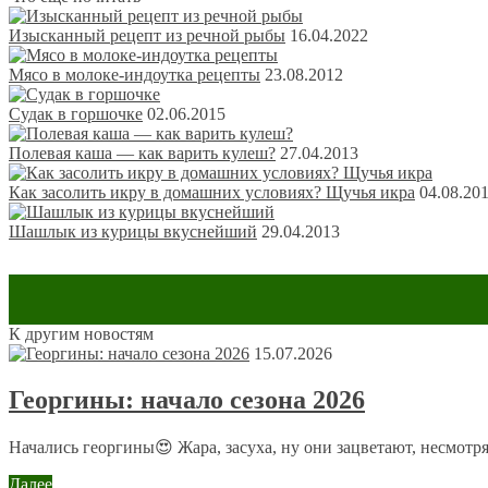
Изысканный рецепт из речной рыбы
16.04.2022
Мясо в молоке-индоутка рецепты
23.08.2012
Судак в горшочке
02.06.2015
Полевая каша — как варить кулеш?
27.04.2013
Как засолить икру в домашних условиях? Щучья икра
04.08.20
Шашлык из курицы вкуснейший
29.04.2013
Обсуждение: есть 1 комментарий
К другим новостям
15.07.2026
Георгины: начало сезона 2026
Александр Силиванов
28 июля 2014 в 22:49
Начались георгины😍 Жара, засуха, ну они зацветают, несмотря
А вот сома для каши еще поймать надо… :-) У нас, кстати,
Но рецепт интересный! Никогда не слышал, чтобы кашу
Далее