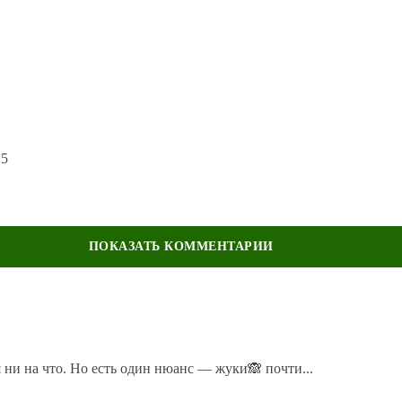
15
 ни на что. Но есть один нюанс — жуки🙈 почти...
 не водятся. На Волгу надо ехать, ближе нет.
 с рыбой делали…