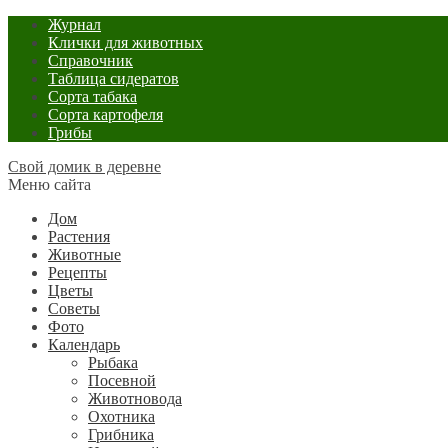
Журнал
Клички для животных
Справочник
Таблица сидератов
Сорта табака
Сорта картофеля
Грибы
Свой домик в деревне
Меню сайта
Дом
Растения
Животные
Рецепты
Цветы
Советы
Фото
Календарь
Рыбака
Посевной
Животновода
Охотника
Грибника