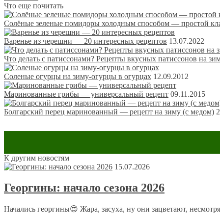
Что еще почитать
Солёные зеленые помидоры холодным способом — простой кл
Варенье из черешни — 20 интересных рецептов
13.07.2022
Что делать с патиссонами? Рецепты вкусных патиссонов на зи
Соленые огурцы на зиму-огурцы в огурцах
12.09.2012
Маринованные грибы — универсальный рецепт
09.11.2015
Болгарский перец маринованный — рецепт на зиму (с медом)
2
К другим новостям
Оставить комментарий
15.07.2026
Ваш адрес email не будет опубликован.
Обязательные поля пом
Георгины: начало сезона 2026
Начались георгины😍 Жара, засуха, ну они зацветают, несмотря