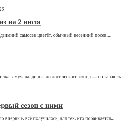
26
з на 2 июля
одзимний самосев цветёт, обычный весенний посев,...
ка замучала, дошла до логического конца — и стараюсь...
рсональных данных.
Политика конфиденциальности
.
рвый сезон с ними
 впервые, всё получилось, для тех, кто побаивается...