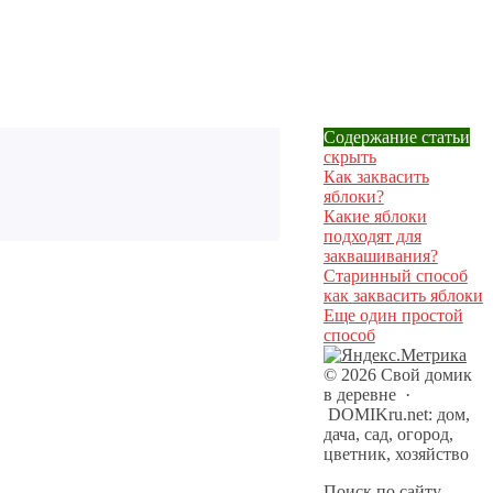
Содержание статьи
скрыть
Как заквасить
яблоки?
Какие яблоки
подходят для
заквашивания?
Старинный способ
как заквасить яблоки
Еще один простой
способ
©
2026
Свой домик
в деревне
·
DOMIKru.net: дом,
дача, сад, огород,
цветник, хозяйство
Поиск по сайту