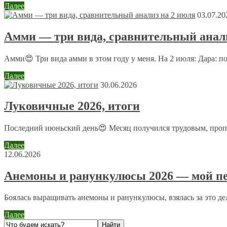
Далее
03.07.20
Амми — три вида, сравнительный анали
Комментарий
*
Имя
*
Амми😍 Три вида амми в этом году у меня. На 2 июля: Дара: п
Email
*
Далее
30.06.2026
Сайт
Луковичные 2026, итоги
Последний июньский день😍 Месяц получился трудовым, пропол
Отправляя сообщение, Вы разрешаете сбор и обработку пе
Далее
12.06.2026
Анемоны и ранункулюсы 2026 — мой пе
Боялась выращивать анемоны и ранункулюсы, взялась за это дело
Далее