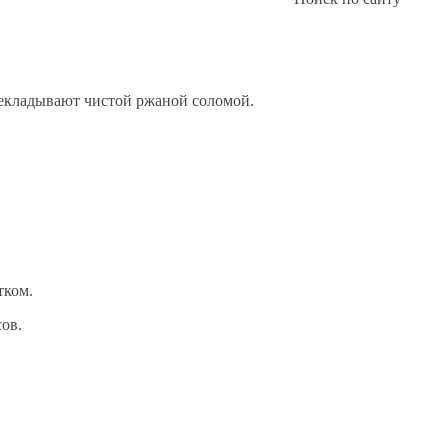
рекладывают чистой ржаной соломой.
тком.
ов.