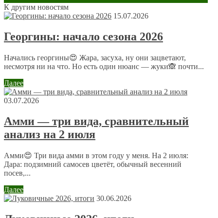
К другим новостям
Оставить комментарий
15.07.2026
Ваш адрес email не будет опубликован.
Обязательные поля
Георгины: начало сезона 2026
помечены
*
Комментарий
*
Начались георгины😍 Жара, засуха, ну они зацветают,
несмотря ни на что. Но есть один нюанс — жуки🙈 почти...
Далее
03.07.2026
Амми — три вида, сравнительный
анализ на 2 июля
Имя
*
Email
*
Амми😍 Три вида амми в этом году у меня. На 2 июля:
Дара: подзимний самосев цветёт, обычный весенний
посев,...
Сайт
Далее
30.06.2026
Отправляя сообщение, Вы разрешаете сбор и обработку