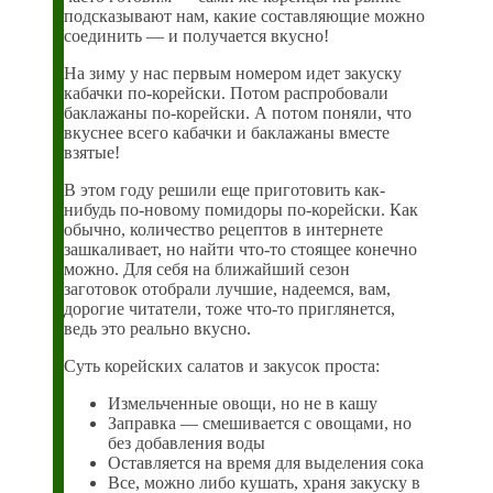
подсказывают нам, какие составляющие можно
соединить — и получается вкусно!
На зиму у нас первым номером идет закуску
кабачки по-корейски. Потом распробовали
баклажаны по-корейски. А потом поняли, что
вкуснее всего кабачки и баклажаны вместе
взятые!
В этом году решили еще приготовить как-
нибудь по-новому помидоры по-корейски. Как
обычно, количество рецептов в интернете
зашкаливает, но найти что-то стоящее конечно
можно. Для себя на ближайший сезон
заготовок отобрали лучшие, надеемся, вам,
дорогие читатели, тоже что-то приглянется,
ведь это реально вкусно.
Суть корейских салатов и закусок проста:
Измельченные овощи, но не в кашу
Заправка — смешивается с овощами, но
без добавления воды
Оставляется на время для выделения сока
Все, можно либо кушать, храня закуску в