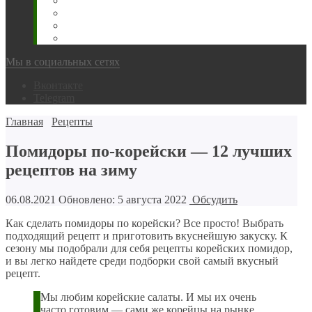
Животновода
Охотника
Грибника
Народный
Мы в социальных сетях
Вконтакте
Telegram
Главная
Рецепты
Помидоры по-корейски — 12 лучших
рецептов на зиму
06.08.2021
Обновлено: 5 августа 2022
Обсудить
Как сделать помидоры по корейски? Все просто! Выбрать
подходящий рецепт и приготовить вкуснейшую закуску. К
сезону мы подобрали для себя рецепты корейских помидор,
и вы легко найдете среди подборки свой самый вкусный
рецепт.
Мы любим корейские салаты. И мы их очень
часто готовим — сами же корейцы на рынке