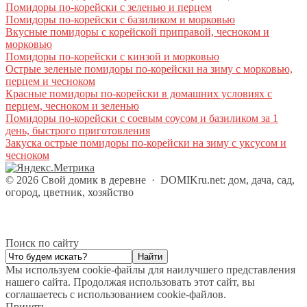
Помидоры по-корейски с зеленью и перцем
Помидоры по-корейски с базиликом и морковью
Вкусные помидоры с корейской приправой, чесноком и
морковью
Помидоры по-корейски с кинзой и морковью
Острые зеленые помидоры по-корейски на зиму с морковью,
перцем и чесноком
Красные помидоры по-корейски в домашних условиях с
перцем, чесноком и зеленью
Помидоры по-корейски с соевым соусом и базиликом за 1
день, быстрого приготовления
Закуска острые помидоры по-корейски на зиму с уксусом и
чесноком
©
2026
Свой домик в деревне
·
DOMIKru.net: дом, дача, сад,
огород, цветник, хозяйство
Поиск по сайту
Мы используем cookie-файлы для наилучшего представления
нашего сайта. Продолжая использовать этот сайт, вы
соглашаетесь с использованием cookie-файлов.
Принять