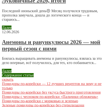
Луковичные 2026, итоги
персональных данных.
Политика конфиденциальности
.
Последний июньский день😍 Месяц получился трудовым,
прополка замучала, дошла до логического конца — и
стараюсь...
Далее
12.06.2026
Анемоны и ранункулюсы 2026 — мой
первый сезон с ними
Боялась выращивать анемоны и ранункулюсы, взялась за это
дело впервые, всё получилось, для тех, кто побаивается...
Далее
Содержание статьи
скрыть
Помидоры по-корейски — 12 лучших рецептов на зиму и не
только
Помидоры по-корейски без уксуса быстрого приготовления
Помидоры с чесноком по-корейски «Пальчики оближешь»
Помидоры по-корейски с морковью и зеленью
Зеленые помидоры по-корейски без стерилизации