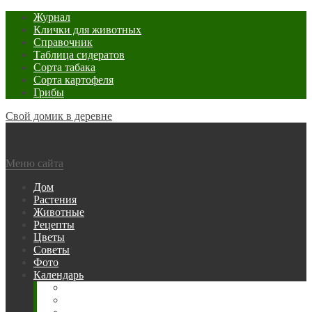
Журнал
Клички для животных
Справочник
Таблица сидератов
Сорта табака
Сорта картофеля
Грибы
Свой домик в деревне
Меню сайта
Дом
Растения
Животные
Рецепты
Цветы
Советы
Фото
Календарь
Рыбака
Посевной