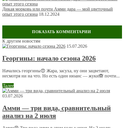
Дикая морковь или почти Амми дара — мой цветочный
опыт этого сезона
18.12.2024
К другим новостям
Оставить комментарий
15.07.2026
Ваш адрес email не будет опубликован.
Обязательные поля
Георгины: начало сезона 2026
помечены
*
Комментарий
*
Начались георгины😍 Жара, засуха, ну они зацветают,
несмотря ни на что. Но есть один нюанс — жуки🙈 почти...
Далее
03.07.2026
Амми — три вида, сравнительный
анализ на 2 июля
Имя
*
Email
*
Амми😍 Три вида амми в этом году у меня. На 2 июля: