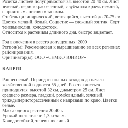
Розетка листьев полупрямостоячая, высотой 20-40 см. Лист
зеленый, перисто-рассеченный, с зубчатым краем, нежный,
с приятным анисовым запахом.
Стебель цилиндрический, ветвящийся, высотой до 70-75 см.
Цветок мелкий, белый. Соцветие — сложный зонтик. Сорт
теневынослив, холодостоек.
Относится к растениям длинного дня, быстро зацветает.
Год включения в реестр допущенных: 2000
Регион(ы): Рекомендован к выращиванию во всех регионах
районирования.
Оригинатор(ы): ООО «СЕМКО-ЮНИОР»
КАПРИЗ
Раннеспелый. Период от полных всходов до начала
хозяйственной годности 55 дней. Розетка листьев
приподнятая, высотой 32 см, диаметром 25 см. Лист
среднего размера, гладкий, ромбовидный, зеленый,
триждыперисторассеченный с надрезами по краю. Цветки
белые.
Масса одного растения 20-40 г.
Урожайность зелени 1,3 кг/кв.м.
Холодостойкий, теневыносливый.