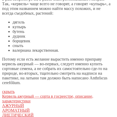
Так, «кервель» чаще всего не говорят, а говорят «купырь», а
под этим названием можно найти массу похожих, и не
всегда съедобных, растений:
дягиль
купырь
бутень
дудник
борщевик
сныть
валериана лекарственная.
Потому если есть желание вырастить именно приправу
кервель ажурный — во-первых, следует именно купить
сортовые семена, а не собрать их самостоятельно где-то на
природе, во-вторых, тщательно смотреть на надписи на
пакетике, на латыни там должно быть написано Anthríscus
cerefólium.
скрыть
Кервель ажурный — сорта в госреестре, описание,
характеристики
АЖУРНЫЙ
АРОМАТНЫЙ
ДИЕТИЧЕСКИЙ