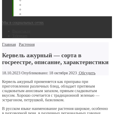
Животновода
Охотника
Грибника
Народный
Мы в социальных сетях
Вконтакте
Telegram
Главная
Растения
Кервель ажурный — сорта в
госреестре, описание, характеристики
18.10.2023
Опубликовано: 18 октября 2023
Обсудить
Кервель ажурный применяется как приправа при
приготовлении различных блюд, обладает притяным
сладковатым анисовым запахом, пряным сладковатым
вкусом. Хорошо сочетается с традиционной зеленью —
эстрагоном, петрушкой, базиликом.
В русском языке наименование растения широкое, особенно
в разговорной речи, в различных региональных говорах.