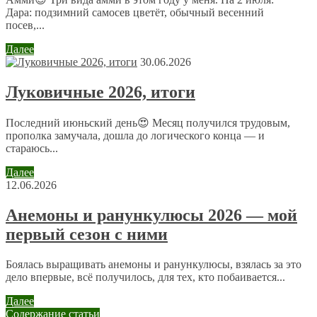
Дара: подзимний самосев цветёт, обычный весенний
посев,...
Сайт
Далее
30.06.2026
Отправляя сообщение, Вы разрешаете сбор и обработку
Луковичные 2026, итоги
персональных данных.
Политика конфиденциальности
.
Последний июньский день😍 Месяц получился трудовым,
прополка замучала, дошла до логического конца — и
стараюсь...
Далее
12.06.2026
Анемоны и ранункулюсы 2026 — мой
первый сезон с ними
Боялась выращивать анемоны и ранункулюсы, взялась за это
дело впервые, всё получилось, для тех, кто побаивается...
Далее
Содержание статьи