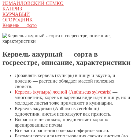
ИЗМАЙЛОВСКИЙ СЕМКО
КАПРИЗ
КУРЧАВЫЙ
ОГОРОДНИК
Кервель — фото
Кервель ажурный — сорта в
госреестре, описание, характеристики
Добавлять кервель (купырь) в пищу и вкусно, и
полезно — растение обладает массой полезных
свойств.
Кервель (купырь) лесной (Anthriscus sylvestris)
—
многолетник, корень в варёном виде идёт в пищу, но и
молодые листья тоже применяют в кулинарии.
Кервель ажурный (Anthriscus cerefolium) —
однолетник, листья используют как пряность.
Вырастить не сложно, предпочитает хорошо
дренированные почвы.
Все части растения содержат эфирное масло.
Рекомендуется для использования свежих листьев (до