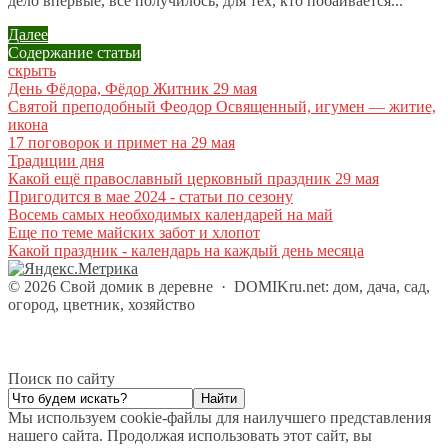
дело впервые, всё получилось, для тех, кто побаивается...
Далее
Содержание статьи
скрыть
День Фёдора, Фёдор Житник 29 мая
Святой преподобный Феодор Освященный, игумен — житие,
икона
17 поговорок и примет на 29 мая
Традиции дня
Какой ещё православный церковный праздник 29 мая
Пригодится в мае 2024 - статьи по сезону
Восемь самых необходимых календарей на май
Еще по теме майских забот и хлопот
Какой праздник - календарь на каждый день месяца
©
2026
Свой домик в деревне
·
DOMIKru.net: дом, дача, сад,
огород, цветник, хозяйство
Поиск по сайту
Мы используем cookie-файлы для наилучшего представления
нашего сайта. Продолжая использовать этот сайт, вы