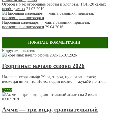
Огород в мае: огородные работы и хлопоты, ТОП-20 самых
необходимых
21.03.2019
Народный календарь — май: праздники, приметы,
пословицы и поговорки
29.04.2016
К другим новостям
Оставить комментарий
15.07.2026
Ваш адрес email не будет опубликован.
Обязательные поля
Георгины: начало сезона 2026
помечены
*
Комментарий
*
Начались георгины😍 Жара, засуха, ну они зацветают,
несмотря ни на что. Но есть один нюанс — жуки🙈 почти...
Далее
03.07.2026
Амми — три вида, сравнительный