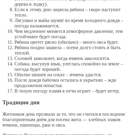
дерева в лодку).
Если к этому дню зацвела рябина – скоро наступит
тепло.
Лягушки и жабы шумят во время холодного дождя –
погода налаживается.
Чем медленнее меняется атмосферное давление, тем
устойчивее будет погода.
Рябина цветет рясно (обильно) – много овса будет.
Рябина поздно зацвела – осени долго стоять и быть
теплой.
Соловей замолкнет, когда ячмень заколосится.
Собака, высунув язык, улеглась спокойно на земле –
погода будет хорошей.
Обилие шишек на ольхе – ячмень удастся.
После дождя бабочки остались в укрытиях – жди
продолжения ненастья.
В тихую погоду пламя в печи играет – будет ветер.
Традиции дня
Житником день прозвали за то, что он считался последним
благоприятным днём для посева жита — хлебных злаков
ячмени, пшеницы, ржи и овса.