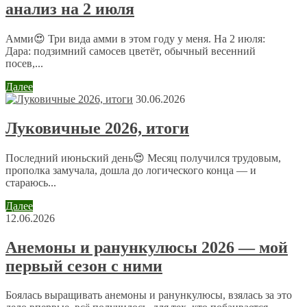
анализ на 2 июля
Имя
*
Email
*
Амми😍 Три вида амми в этом году у меня. На 2 июля:
Дара: подзимний самосев цветёт, обычный весенний
посев,...
Сайт
Далее
30.06.2026
Отправляя сообщение, Вы разрешаете сбор и обработку
Луковичные 2026, итоги
персональных данных.
Политика конфиденциальности
.
Последний июньский день😍 Месяц получился трудовым,
прополка замучала, дошла до логического конца — и
стараюсь...
Далее
12.06.2026
Анемоны и ранункулюсы 2026 — мой
первый сезон с ними
Боялась выращивать анемоны и ранункулюсы, взялась за это