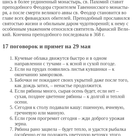
шись в бо­лее уеди­нен­ный мо­на­стырь, св. Па­хо­мий ста­вит
пре­по­доб­но­го Фе­о­до­ра стро­и­те­лем Та­вен­нис­ско­го мо­на­сты­
ря, а по­сле смер­ти ве­ли­ко­го ав­вы св. Фе­о­дор ста­но­вит­ся во
гла­ве всех фива­ид­ских оби­те­лей. Пре­по­доб­ный про­сла­вил­ся
свя­то­стью жиз­ни и обиль­ным да­ром чу­до­тво­ре­ний; к нему с
осо­бен­ным ува­же­ни­ем от­но­сил­ся свя­ти­тель Афа­на­сий Ве­ли­
кий. Кон­чи­на пре­по­доб­но­го по­сле­до­ва­ла в 368 г.
17 поговорок и примет на 29 мая
Кучевые облака движутся быстро и в одном
направлении с тучами – к ясной и сухой погоде.
Если на прудах появились листья кувшинки – к
окончанию заморозков.
Бабочки не покидают своих укрытий даже после того,
как дождь затих, – ненастье продолжится.
Если рябины много, сырая осень будет, если нет –
сухая, позднее цветение рябины – к долгой и теплой
осени.
Сегодня к столу подавали кашу: пшенную, ячневую,
гречневую или манную.
Если гром прогремит сегодня – жди доброго урожая
зерна.
Рябина рано зацвела – будет тепло, и удастся рыбалка
(особенно если положить цветущую веточку этого