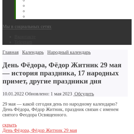
Животновода
Охотника
Грибника
Народный
Мы в социальных сетях
Вконтакте
Telegram
Главная
Календарь
Народный календарь
День Фёдора, Фёдор Житник 29 мая
— история праздника, 17 народных
примет, другие праздники дня
10.01.2022
Обновлено: 1 мая 2023
Обсудить
29 мая — какой сегодня день по народному календарю?
День Фёдора, Фёдор Житник, праздник связан с именем
святого Феодора Освященного.
скрыть
День Фёдора, Фёдор Житник 29 мая