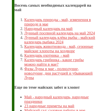
Восемь самых необходимых календарей на
май
Календарь природы - май, изменения в
природе в мае
Народный календарь на май
Лунный посевной календарь на май 2024
Лунный календарь клёва рыбы - майский
календарь рыбака 2024
Календарь животновода - май, сезонные
майские хлопоты на хоздворе
Календарь охотника - май
Календарь грибника - какие грибы
можно найти в мае?
Фазы Луны в мае - полнолуние,
новолуние, дни растущей и убывающей
Луны
Еще по теме майских забот и хлопот
Май - народный календарь, народные
праздники
23 народные приметы на май
Майский сад: садовые работы в мае,