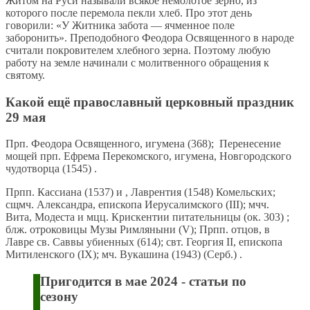
Житом на Руси называли всякое немолотое зерно, из
которого после перемола пекли хлеб. Про этот день
говорили: «У Житника забота — ячменное поле
заборонить». Преподобного Феодора Освященного в народе
считали покровителем хлебного зерна. Поэтому любую
работу на земле начинали с молитвенного обращения к
святому.
Какой ещё православный церковный праздник
29 мая
Прп. Феодора Освященного, игумена (368); Перенесение
мощей прп. Ефрема Перекомского, игумена, Новгородского
чудотворца (1545) .
Прпп. Кассиана (1537) и , Лаврентия (1548) Комельских;
сщмч. Александра, епископа Иерусалимского (III); мчч.
Вита, Модеста и мцц. Крискентии питательницы (ок. 303) ;
блж. отроковицы Музы Римляныни (V); Прпп. отцов, в
Лавре св. Саввы убиенных (614); свт. Георгия II, епископа
Митиленского (IX); мч. Вукашина (1943) (Серб.) .
Пригодится в мае 2024 - статьи по
сезону