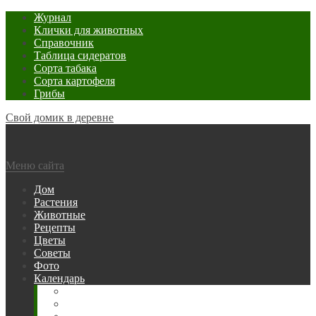
Журнал
Клички для животных
Справочник
Таблица сидератов
Сорта табака
Сорта картофеля
Грибы
Свой домик в деревне
Меню сайта
Дом
Растения
Животные
Рецепты
Цветы
Советы
Фото
Календарь
Рыбака
Посевной