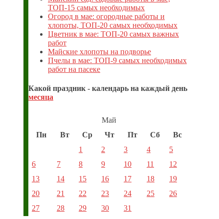
ТОП-15 самых необходимых
Огород в мае: огородные работы и
хлопоты, ТОП-20 самых необходимых
Цветник в мае: ТОП-20 самых важных
работ
Майские хлопоты на подворье
Пчелы в мае: ТОП-9 самых необходимых
работ на пасеке
Какой праздник - календарь на каждый день
месяца
Май
Пн
Вт
Ср
Чт
Пт
Сб
Вс
1
2
3
4
5
6
7
8
9
10
11
12
13
14
15
16
17
18
19
20
21
22
23
24
25
26
27
28
29
30
31