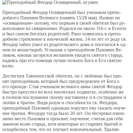
Пре­по­доб­ный Фе­о­дор Освя­щен­ный был уче­ни­ком пре­по­
доб­но­го Па­хо­мия Ве­ли­ко­го (па­мять 15/28 мая). На­зван он
«освя­щен­ным» по­то­му, что пер­вым в сво­ей оби­те­ли был ру­
ко­по­ло­жен во свя­щен­ни­ки. Ро­дил­ся он око­ло 316 г. в Егип­те
и был сы­ном бо­га­тых ро­ди­те­лей. Ра­но по­яви­лось в пре­по­
доб­ном стрем­ле­ние к ино­че­ской жиз­ни, 14-ти лет от ро­ду св.
Фе­о­дор тай­но ушел из ро­ди­тель­ско­го до­ма и по­се­лил­ся в од­
ном из мо­на­сты­рей. Услы­шав о пре­по­доб­ном Па­хо­мии Ве­
ли­ком, юно­ша за­го­рел­ся же­ла­ни­ем уви­деть свя­то­го стар­ца,
на­де­ясь при его по­мо­щи луч­ше по­знать Бо­га и Его свя­тую
во­лю.
До­стиг­нув Та­вен­нис­ской оби­те­ли, он с лю­бо­вью был при­
нят пре­по­доб­ным, ко­то­рый был предуве­дом­лен от Бо­га о
его при­хо­де. Став уче­ни­ком ве­ли­ко­го ав­вы свя­той Фе­о­дор
быст­ро пре­успел во всех ино­че­ских по­дви­гах, осо­бен­но же
в пол­ном по­слу­ша­нии сво­е­му на­став­ни­ку и в со­стра­да­нии и
люб­ви к бра­тии. Ви­дя ра­зум и спо­соб­но­сти св. Фе­о­до­ра,
пре­по­доб­ный Па­хо­мий од­на­жды по­ру­чил ему ска­зать по­уче­
ние бра­тии. Фе­о­до­ру то­гда бы­ло 20 лет. Он бес­пре­ко­слов­но
за­нял ме­сто Па­хо­мия и про­из­нес по­уче­ние, счи­тая для се­бя
за­ко­ном во­лю стар­ца, хо­тя неко­то­рые из стар­ших бра­тий и
оскор­би­лись тем, что их по­уча­ет но­во­на­чаль­ный. Уда­лив­