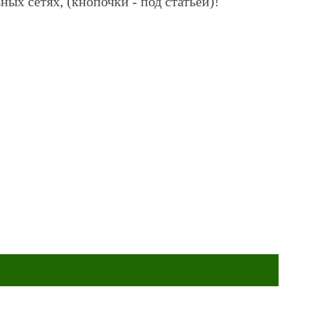
ных сетях, (кнопочки - под статьей)!