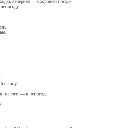
ождю, вечерняя — к хорошей погоде.
 непогоду.
ень.
ые.
.
ай слюну.
ли на юге — к непогоде.
х!