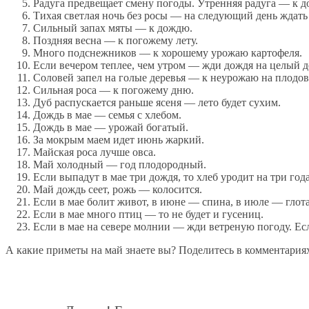
Радуга предвещает смену погоды. Утренняя радуга — к д
Тихая светлая ночь без росы — на следующий день ждать
Сильный запах мяты — к дождю.
Поздняя весна — к погожему лету.
Много подснежников — к хорошему урожаю картофеля.
Если вечером теплее, чем утром — жди дождя на целый д
Соловей запел на голые деревья — к неурожаю на плодов
Сильная роса — к погожему дню.
Дуб распускается раньше ясеня — лето будет сухим.
Дождь в мае — семья с хлебом.
Дождь в мае — урожай богатый.
За мокрым маем идет июнь жаркий.
Майская роса лучше овса.
Май холодный — год плодородный.
Если выпадут в мае три дождя, то хлеб уродит на три года
Май дождь сеет, рожь — колосится.
Если в мае болит живот, в июне — спина, в июле — глот
Если в мае много птиц — то не будет и гусениц.
Если в мае на севере молнии — жди ветреную погоду. Ес
А какие приметы на май знаете вы? Поделитесь в комментария