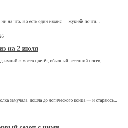
ечены
*
 ни на что. Но есть один нюанс — жуки🙈 почти...
26
з на 2 июля
одзимний самосев цветёт, обычный весенний посев,...
ка замучала, дошла до логического конца — и стараюсь...
рсональных данных.
Политика конфиденциальности
.
рвый сезон с ними