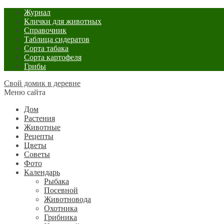
Журнал
Клички для животных
Справочник
Таблица сидератов
Сорта табака
Сорта картофеля
Грибы
Свой домик в деревне
Меню сайта
Дом
Растения
Животные
Рецепты
Цветы
Советы
Фото
Календарь
Рыбака
Посевной
Животновода
Охотника
Грибника