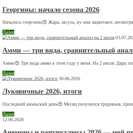
Ваш адрес email не будет опубликован.
Обязательные поля пом
Георгины: начало сезона 2026
Начались георгины😍 Жара, засуха, ну они зацветают, несмотря
Далее
03.07.20
Амми — три вида, сравнительный анали
Комментарий
*
Имя
*
Амми😍 Три вида амми в этом году у меня. На 2 июля: Дара: п
Email
*
Далее
30.06.2026
Сайт
Луковичные 2026, итоги
Последний июньский день😍 Месяц получился трудовым, пропол
Отправляя сообщение, Вы разрешаете сбор и обработку пе
Далее
12.06.2026
Анемоны и ранункулюсы 2026 — мой пе