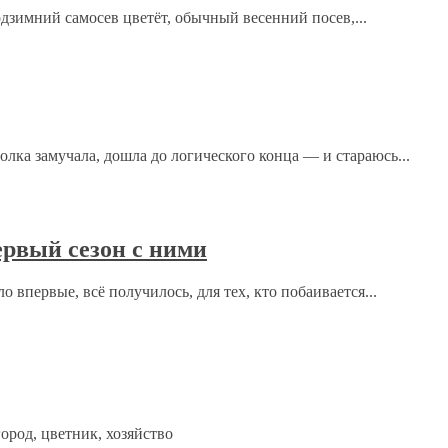
одзимний самосев цветёт, обычный весенний посев,...
ка замучала, дошла до логического конца — и стараюсь...
рсональных данных.
Политика конфиденциальности
.
рвый сезон с ними
 впервые, всё получилось, для тех, кто побаивается...
город, цветник, хозяйство