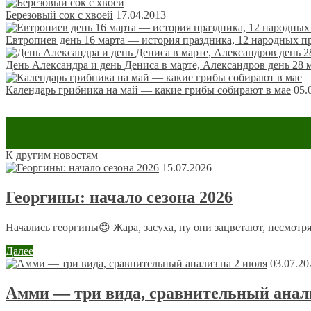
Березовый сок с хвоей
17.04.2013
Евтропиев день 16 марта — история праздника, 12 народных п
День Александра и день Дениса в марте, Александров день 28 
Календарь грибника на май — какие грибы собирают в мае
05.
К другим новостям
Оставить комментарий
15.07.2026
Ваш адрес email не будет опубликован.
Обязательные поля пом
Георгины: начало сезона 2026
Начались георгины😍 Жара, засуха, ну они зацветают, несмотря
Далее
03.07.20
Амми — три вида, сравнительный анали
Комментарий
*