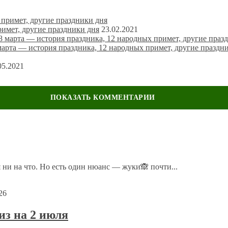
римет, другие праздники дня
23.02.2021
марта — история праздника, 12 народных примет, другие праздн
05.2021
ечены
*
 ни на что. Но есть один нюанс — жуки🙈 почти...
26
з на 2 июля