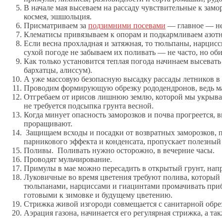
В начале мая высеваем на рассаду чувствительные к замо
космея, эшшольция.
Присматриваем за
подзимними посевами
— главное — не
Клематисы привязываем к опорам и подкармливаем азотны
Если весна прохладная и затяжная, то тюльпаны, нарцис
сухой погоде не забываем их поливать — не часто, но об
Как только установится теплая погода начинаем высевать
бархатцы, алиссум).
А уже массовую безопасную высадку рассады летников в
Проводим формирующую обрезку рододендронов, ведь ма
Отгребаем от ирисов лишнюю землю, которой мы укрывал
не требуется подсыпка грунта весной.
Когда минует опасность заморозков и почва прогреется, 
проращивают.
Защищаем всходы и посадки от возвратных заморозков, пр
парникового эффекта и конденсата, пропускает полезный 
Поливы. Поливать нужно осторожно, в вечерние часы.
Проводят мульчирование.
Примулы в мае можно пересадить в открытый грунт, напр
Луковичные во время цветения требуют полива, который 
тюльпанами, нарциссами и гиацинтами промачивать прибл
готовыми к зимовке и будущему цветению.
Стрижка живой изгороди совмещается с санитарной обре
Аэрация газона, начинается его регулярная стрижка, а 