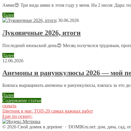
Имя
*
Амми😍 Три вида амми в этом году у меня. На 2 июля: Дара: п
Email
*
Далее
30.06.2026
Сайт
Луковичные 2026, итоги
Последний июньский день😍 Месяц получился трудовым, пропол
Отправляя сообщение, Вы разрешаете сбор и обработку пе
Далее
12.06.2026
Анемоны и ранункулюсы 2026 — мой пе
Боялась выращивать анемоны и ранункулюсы, взялась за это дело
Далее
Содержание статьи
скрыть
Цветник в мае: ТОП-20 самых важных работ
Еще по сезону:
©
2026
Свой домик в деревне
·
DOMIKru.net: дом, дача, сад, о