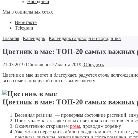
Народный
Мы в социальных сетях
Вконтакте
Telegram
Главная
Календарь
Календарь садовода и огородника
Цветник в мае: ТОП-20 самых важных 
21.03.2019
Обновлено: 27 марта 2019
Обсудить
Цветник в мае цветет и благоухает, радуется столь долгождан
всего иметь под рукой список-выручалочку.
Цветник в мае: ТОП-20 самых важных 
Весенняя ревизия — проверяем состояние растений, зим
Приступаем к закладке новых цветников по составленным
Окончательно открываем
розы
, проводим обрезку.
Уже можно пересадить и/или посадить многолетники: дел
примулы, лихнисы, разновидности и сорта ромашки, руд