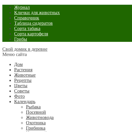
Журнал
Клички для животных
Справочник
Таблица сидератов
Сорта табака
Сорта картофеля
Грибы
Свой домик в деревне
Меню сайта
Дом
Растения
Животные
Рецепты
Цветы
Советы
Фото
Календарь
Рыбака
Посевной
Животновода
Охотника
Грибника