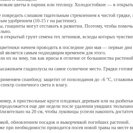
розкам цветы в парник или теплицу. Холодостойкие — в открытый
 повредить слишком тщательным стремлением к чистой грядке, 
м удобрением (10-15 г на растение).
сы, гиацинты могут отставать в развитии. Поэтому, чтобы пом
ильно.
 в открытый грунт семена тех летников, всходы которых чувстви
 цветники начнем проводить в последние дни мая — первые дни
й является самым подходящим временем для этого.
и их на зиму, так как ирисы в отличие от большинства растени
высаживаем гладиолусы на самое солнечное место. Грядки готовя
именяем спанбонд: защитит от похолодания до –6 °C, сглаживает
спектр солнечного света и влагу.
имер, в приствольные круги плодовых деревьев или на разбитые
продолжается еще две недели после удаления увядших тюльпано
изительно на 20 см, чтобы луковицы успели накопить достаточн
зкой, обновлением посадок и выкорчевкой погибших растений.
также при необходимости проводится посев новой травы на мест