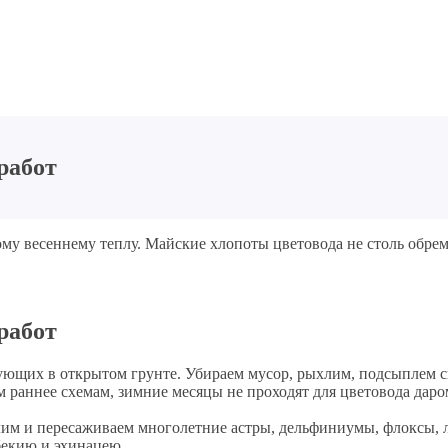
работ
ному весеннему теплу. Майские хлопоты цветовода не столь обре
работ
ующих в открытом грунте. Убираем мусор, рыхлим, подсыплем 
 раннее схемам, зимние месяцы не проходят для цветовода даро
им и пересаживаем многолетние астры, дельфиниумы, флоксы, л
бекию и эхинацею.