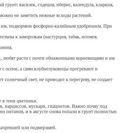
 грунт: василек, годеция, иберис, календула, кларкия,
можно не заметить нежные всходы растений.
очь им, подкормим фосфорно-калийным удобрением. При
тельны к заморозкам (настурция, табак, ипомея,
 июня.
й, любят расти с почти обнаженными корневищами и им
т с осени, а сами клубнелуковицы прогревают и
 солнечный свет, не приводит к перегреву, не создает
 в тени цветники.
в, нарциссов, мускари, гиацинтов. Важно почву под
о питания, и в августе снова попали в грунт полностью
е выпревшей или подмерзшей.