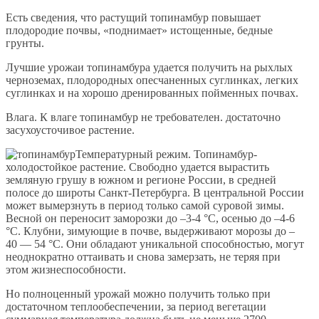
Есть сведения, что растущий топинамбур повышает
плодородие почвы, «поднимает» истощенные, бедные
грунты.
Лучшие урожаи топинамбура удается получить на рыхлых
черноземах, плодородных опесчаненных суглинках, легких
суглинках и на хорошо дренированных пойменных почвах.
Влага. К влаге топинамбур не требователен. достаточно
засухоусточивое растение.
Температурный режим. Топинамбур-
холодостойкое растение. Свободно удается вырастить
земляную грушу в южном и регионе России, в средней
полосе до широты Санкт-Петербурга. В центральной России
может вымерзнуть в период только самой суровой зимы.
Весной он переносит заморозки до –3-4 °С, осенью до –4-6
°С. Клубни, зимующие в почве, выдерживают морозы до –
40 — 54 °С. Они обладают уникальной способностью, могут
неоднократно оттаивать и снова замерзать, не теряя при
этом жизнеспособности.
Но полноценный урожай можно получить только при
достаточном теплообеспечении, за период вегетации