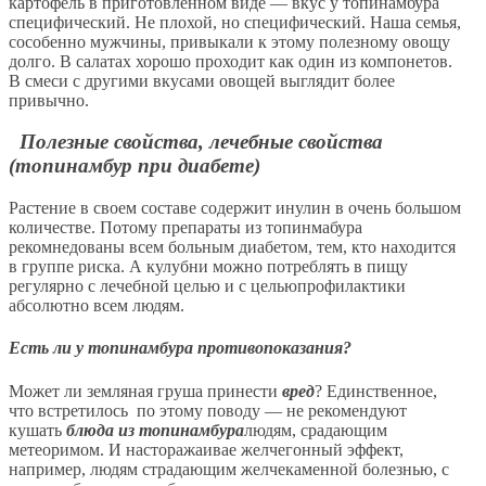
картофель в приготовленном виде — вкус у топинамбура
специфический. Не плохой, но специфический. Наша семья,
сособенно мужчины, привыкали к этому полезному овощу
долго. В салатах хорошо проходит как один из компонетов.
В смеси с другими вкусами овощей выглядит более
привычно.
Полезные свойства, лечебные свойства
(топинамбур при диабете)
Растение в своем составе содержит инулин в очень большом
количестве. Потому препараты из топинмабура
рекомнедованы всем больным диабетом, тем, кто находится
в группе риска. А кулубни можно потреблять в пищу
регулярно с лечебной целью и с цельюпрофилактики
абсолютно всем людям.
Есть ли у топинамбура противопоказания?
Может ли земляная груша принести
вред
? Единственное,
что встретилось по этому поводу — не рекомендуют
кушать
блюда из топинамбура
людям, срадающим
метеоримом. И насторажаивае желчегонный эффект,
например, людям страдающим желчекаменной болезнью, с