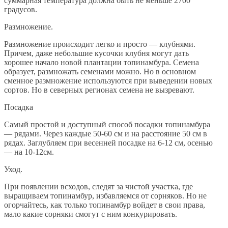
суммарная температура должна быть не меньше 2700
градусов.
Размножение.
Размножение происходит легко и просто — клубнями.
Причем, даже небольшие кусочки клубня могут дать
хорошее начало новой плантации топинамбура. Семена
образует, размножать семенами можно. Но в основном
сменное размножение используются при выведении новых
сортов. Но в северных регионах семена не вызревают.
Посадка
Самый простой и доступный способ посадки топинамбура
— рядами. Через каждые 50-60 см и на расстояние 50 см в
рядах. Заглубляем при весенней посадке на 6-12 см, осенью
— на 10-12см.
Уход.
При появлении всходов, следят за чистой участка, где
выращиваем топинамбур, избавляемся от сорняков. Но не
огорчайтесь, как только топинамбур войдет в свои права,
мало какие сорняки смогут с ним конкурировать.