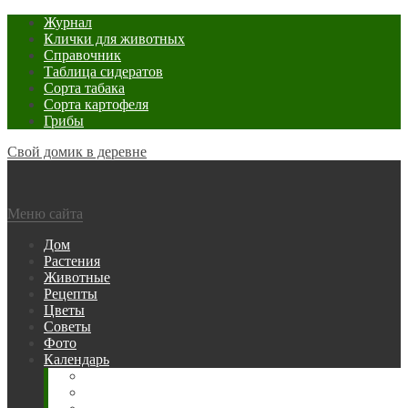
Журнал
Клички для животных
Справочник
Таблица сидератов
Сорта табака
Сорта картофеля
Грибы
Свой домик в деревне
Меню сайта
Дом
Растения
Животные
Рецепты
Цветы
Советы
Фото
Календарь
Рыбака
Посевной