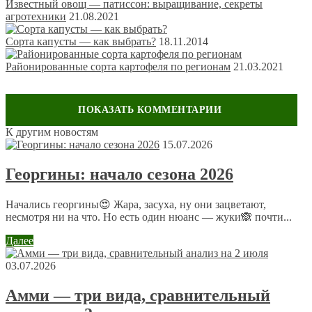
Известный овощ — патиссон: выращивание, секреты
агротехники
21.08.2021
Сорта капусты — как выбрать?
18.11.2014
Районированные сорта картофеля по регионам
21.03.2021
К другим новостям
Оставить комментарий
15.07.2026
Ваш адрес email не будет опубликован.
Обязательные поля
Георгины: начало сезона 2026
помечены
*
Комментарий
*
Начались георгины😍 Жара, засуха, ну они зацветают,
несмотря ни на что. Но есть один нюанс — жуки🙈 почти...
Далее
03.07.2026
Амми — три вида, сравнительный