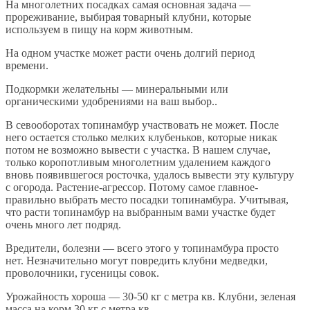
На многолетних посадках самая основная задача —
прореживание, выбирая товарный клубни, которые
используем в пищу на корм животным.
На одном участке может расти очень долгий период
времени.
Подкормки желательны — минеральными или
органическими удобрениями на ваш выбор..
В севооборотах топинамбур участвовать не может. После
него остается столько мелких клубеньков, которые никак
потом не возможно вывести с участка. В нашем случае,
только коропотливым многолетним удалением каждого
вновь появившегося росточка, удалось вывести эту культуру
с огорода. Растение-агрессор. Потому самое главное-
правильно выбрать место посадки топинамбура. Учитывая,
что расти топинамбур на выбранным вами участке будет
очень много лет подряд.
Вредители, болезни — всего этого у топинамбура просто
нет. Незначительно могут повредить клубни медведки,
проволочники, гусеницы совок.
Урожайность хороша — 30-50 кг с метра кв. Клубни, зеленая
масса на корм 30 кг с метра кв.