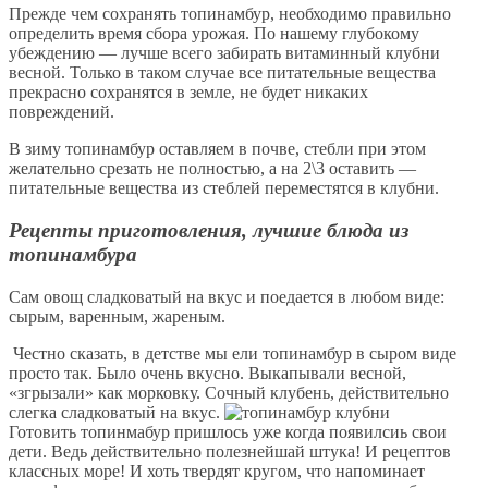
Прежде чем сохранять топинамбур, необходимо правильно
определить время сбора урожая. По нашему глубокому
убеждению — лучше всего забирать витаминный клубни
весной. Только в таком случае все питательные вещества
прекрасно сохранятся в земле, не будет никаких
повреждений.
В зиму топинамбур оставляем в почве, стебли при этом
желательно срезать не полностью, а на 2\3 оставить —
питательные вещества из стеблей переместятся в клубни.
Рецепты приготовления, лучшие блюда из
топинамбура
Сам овощ сладковатый на вкус и поедается в любом виде:
сырым, варенным, жареным.
Честно сказать, в детстве мы ели топинамбур в сыром виде
просто так. Было очень вкусно. Выкапывали весной,
«згрызали» как морковку. Сочный клубень, действительно
слегка сладковатый на вкус.
Готовить топинмабур пришлось уже когда появилсиь свои
дети. Ведь действительно полезнейшай штука! И рецептов
классных море! И хоть твердят кругом, что напоминает