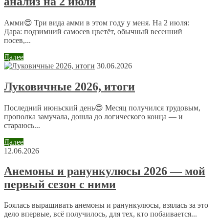
анализ на 2 июля
Имя
*
Email
*
Амми😍 Три вида амми в этом году у меня. На 2 июля:
Дара: подзимний самосев цветёт, обычный весенний
посев,...
Сайт
Далее
30.06.2026
Отправляя сообщение, Вы разрешаете сбор и обработку
Луковичные 2026, итоги
персональных данных.
Политика конфиденциальности
.
Последний июньский день😍 Месяц получился трудовым,
прополка замучала, дошла до логического конца — и
стараюсь...
Далее
12.06.2026
Анемоны и ранункулюсы 2026 — мой
первый сезон с ними
Боялась выращивать анемоны и ранункулюсы, взялась за это
дело впервые, всё получилось, для тех, кто побаивается...