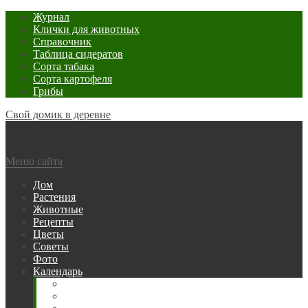
Журнал
Клички для животных
Справочник
Таблица сидератов
Сорта табака
Сорта картофеля
Грибы
Свой домик в деревне
Меню сайта
Дом
Растения
Животные
Рецепты
Цветы
Советы
Фото
Календарь
Рыбака
Посевной