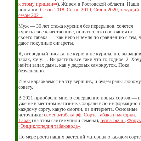
к этому пришли⇒
). Живем в Ростовской области. Наши
попытки:
Сезон 2018
,
Сезон 2019
,
Сезон 2020,
текущий
сезон 2021.
Муж — 30 лет стажа курения без перерывов, хочется
курить свое качественное, понятно, что состояния от
своего табака — как небо и земля по сравнению с тем, 
дают покупные сигареты.
Я, огородный писака, не курю и не курила, но, выращи
табак, хочу: 1. Вырастить все-таки что-то годное. 2. Хоч
найти запах дыма, как у дедовых самокруток. Пока
безуспешно.
И мы карабкаемся на эту вершину, и будем рады любому
совету.
В 2021 приобрели много совершенно новых сортов — и
уже не в местном магазине. Собрали всю информацию 
каждому сорту, какую смогли, из интернета. Основные
источники:
семена-табака.рф
,
Сорта табака и махорки
,
Табак
(на этом сайте купили семена),
ferma-biz.ru
,
Фору
«Энциклопедия табаковода»
.
По мере роста наших растений материал о каждом сорте