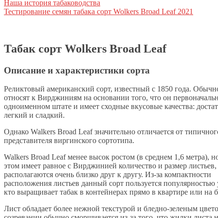
Наша история табаководства
Тестирование семян табака сорт Wolkers Broad Leaf 2021
Табак сорт Wolkers Broad Leaf
Описание и характеристики сорта
Реликтовый американский сорт, известный с 1850 года. Обычн
относят к Вирджиниям на основании того, что он первоначальн
одноименном штате и имеет сходные вкусовые качества: доста
легкий и сладкий.
Однако Walkers Broad Leaf значительно отличается от типичног
представителя виргинского сортотипа.
Walkers Broad Leaf менее высок ростом (в среднем 1,6 метра), н
этом имеет равное с Вирджинией количество и размер листьев,
располагаются очень близко друг к другу. Из-за компактности
расположения листьев данный сорт пользуется популярностью у
кто выращивает табак в контейнерах прямо в квартире или на б
Лист обладает более нежной текстурой и бледно-зеленым цвет
созревании обычно сморщивается из-за того, что жилки листа 