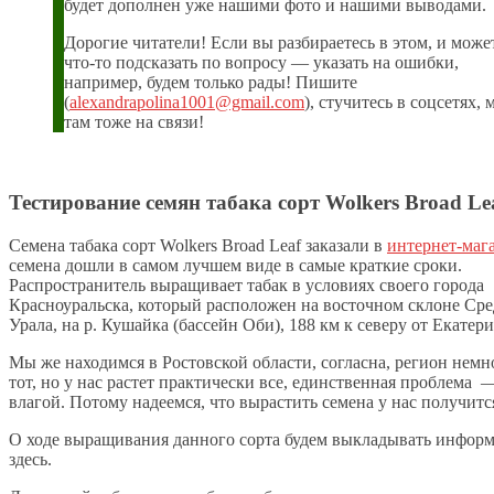
будет дополнен уже нашими фото и нашими выводами.
Дорогие читатели! Если вы разбираетесь в этом, и може
что-то подсказать по вопросу — указать на ошибки,
например, будем только рады! Пишите
(
alexandrapolina1001@gmail.com
), стучитесь в соцсетях, 
там тоже на связи!
Тестирование семян табака сорт Wolkers Broad Le
Семена табака сорт Wolkers Broad Leaf заказали в
интернет-маг
семена дошли в самом лучшем виде в самые краткие сроки.
Распространитель выращивает табак в условиях своего города
Красноуральска, который расположен на восточном склоне Ср
Урала, на р. Кушайка (бассейн Оби), 188 км к северу от Екатер
Мы же находимся в Ростовской области, согласна, регион немн
тот, но у нас растет практически все, единственная проблема 
влагой. Потому надеемся, что вырастить семена у нас получитс
О ходе выращивания данного сорта будем выкладывать инфор
здесь.