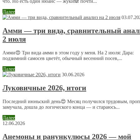
что. Но есть один нюанс — жуки🙈 почти...
Далее
03.07.20
Комментарий
*
Амми — три вида, сравнительный анал
Имя
*
2 июля
Email
*
Амми😍 Три вида амми в этом году у меня. На 2 июля: Дара:
подзимний самосев цветёт, обычный весенний посев,...
Сайт
Далее
30.06.2026
Отправляя сообщение, Вы разрешаете сбор и обработку
Луковичные 2026, итоги
персональных данных.
Политика конфиденциальности
.
Последний июньский день😍 Месяц получился трудовым, проп
замучала, дошла до логического конца — и стараюсь...
Далее
12.06.2026
Анемоны и ранункулюсы 2026 — мой