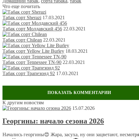
Домашний табак
,
сорта табака
,
табак
Что еще почитать
Табак сорт Sherazi
17.03.2021
Табак сорт Молдавский 456
22.03.2021
Табак сорт Chilean
22.03.2021
Табак сорт Yellow Lite Burley
18.03.2021
Табак сорт Tennessee TN-90
22.03.2021
Табак сорт Трапезонд 92
17.03.2021
К другим новостям
Оставить комментарий
15.07.2026
Ваш адрес email не будет опубликован.
Обязательные поля пом
Георгины: начало сезона 2026
Начались георгины😍 Жара, засуха, ну они зацветают, несмотря