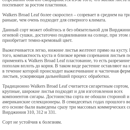
поспевают за ростом пластинки.
Walkers Broad Leaf более скороспел – созревает в среднем на тр
раньше, чем очень подходит для северного климата.
Данный сорт может обойтись и без обязательной для Вирджин
огневой сушки, достаточно подвяливания на солнце, при этом 
приобретает темно-кремовый цвет.
Выжелчивается легко, нижние листья желтеют прямо на кусту.
того, компактность куста и близкое время созревания листьев п
применять к Walkers Broad Leaf пластование, то есть разрезание
пополам вплоть до корня. В таком виде растение оставляют на 
в течение которой происходит выжелчивание и частичная фер
листьев, ускоряющая дальнейший процесс обработки.
Традиционно Walkers Broad Leaf считается сигаретным сортом, 
крупные, широкие листья подходят и для изготовления всех
компонентов сигары. Достоинства сорта не обошли стороной и
американские селекционеры. В семидесятых годах прошлого ве
его основе были выведены сразу три массовых коммерческих с
Вирджиния 310, 312 и 331.
Сорт не устойчив к болезням.