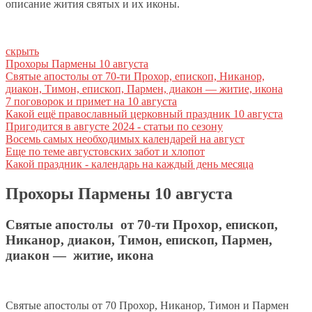
описание жития святых и их иконы.
скрыть
Прохоры Пармены 10 августа
Святые апостолы от 70-ти Прохор, епископ, Никанор,
диакон, Тимон, епископ, Пармен, диакон — житие, икона
7 поговорок и примет на 10 августа
Какой ещё православный церковный праздник 10 августа
Пригодится в августе 2024 - статьи по сезону
Восемь самых необходимых календарей на август
Еще по теме августовских забот и хлопот
Какой праздник - календарь на каждый день месяца
Прохоры Пармены 10 августа
Святые апостолы от 70-ти Прохор, епископ,
Никанор, диакон, Тимон, епископ, Пармен,
диакон — житие, икона
Свя­тые апо­сто­лы от 70 Про­хор, Ни­ка­нор, Ти­мон и Пар­мен