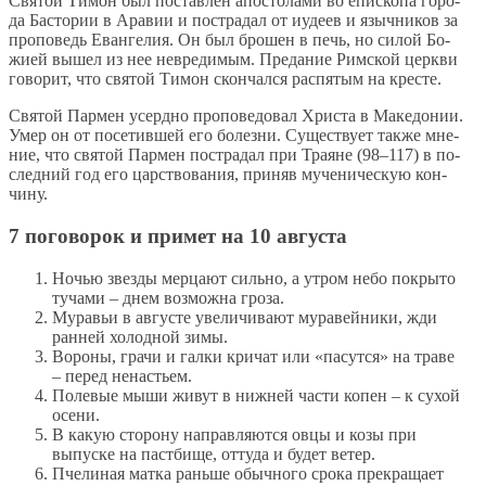
Свя­той Ти­мон был по­став­лен апо­сто­ла­ми во епи­ско­па го­ро­
да Ба­сто­рии в Ара­вии и по­стра­дал от иуде­ев и языч­ни­ков за
про­по­ведь Еван­ге­лия. Он был бро­шен в печь, но си­лой Бо­
жи­ей вы­шел из нее невре­ди­мым. Пре­да­ние Рим­ской церк­ви
го­во­рит, что свя­той Ти­мон скон­чал­ся рас­пя­тым на кре­сте.
Свя­той Пар­мен усерд­но про­по­ве­до­вал Хри­ста в Ма­ке­до­нии.
Умер он от по­се­тив­шей его бо­лез­ни. Су­ще­ству­ет так­же мне­
ние, что свя­той Пар­мен по­стра­дал при Тра­яне (98–117) в по­
след­ний год его цар­ство­ва­ния, при­няв му­че­ни­че­скую кон­
чи­ну.
7 поговорок и примет на 10 августа
Ночью звезды мерцают сильно, а утром небо покрыто
тучами – днем возможна гроза.
Муравьи в августе увеличивают муравейники, жди
ранней холодной зимы.
Вороны, грачи и галки кричат или «пасутся» на траве
– перед ненастьем.
Полевые мыши живут в нижней части копен – к сухой
осени.
В какую сторону направляются овцы и козы при
выпуске на пастбище, оттуда и будет ветер.
Пчелиная матка раньше обычного срока прекращает