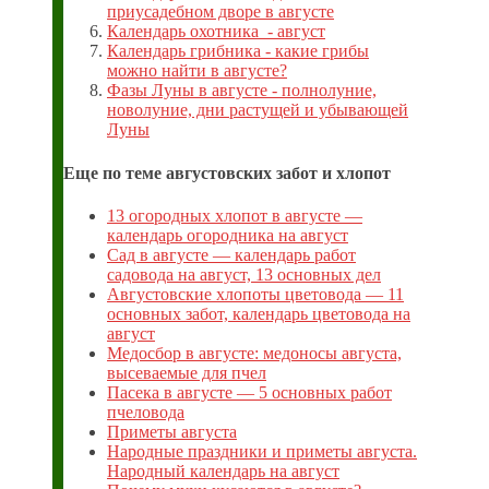
приусадебном дворе в августе
Календарь охотника - август
Календарь грибника - какие грибы
можно найти в августе?
Фазы Луны в августе - полнолуние,
новолуние, дни растущей и убывающей
Луны
Еще по теме августовских забот и хлопот
13 огородных хлопот в августе —
календарь огородника на август
Сад в августе — календарь работ
садовода на август, 13 основных дел
Августовские хлопоты цветовода — 11
основных забот, календарь цветовода на
август
Медосбор в августе: медоносы августа,
высеваемые для пчел
Пасека в августе — 5 основных работ
пчеловода
Приметы августа
Народные праздники и приметы августа.
Народный календарь на август