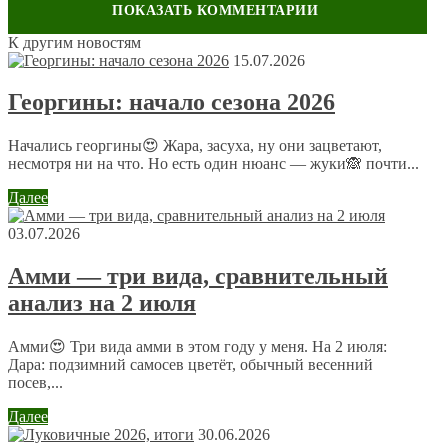
К другим новостям
Оставить комментарий
15.07.2026
Ваш адрес email не будет опубликован.
Обязательные поля
Георгины: начало сезона 2026
помечены
*
Комментарий
*
Начались георгины😍 Жара, засуха, ну они зацветают,
несмотря ни на что. Но есть один нюанс — жуки🙈 почти...
Далее
03.07.2026
Амми — три вида, сравнительный
анализ на 2 июля
Имя
*
Email
*
Амми😍 Три вида амми в этом году у меня. На 2 июля:
Дара: подзимний самосев цветёт, обычный весенний
посев,...
Сайт
Далее
30.06.2026