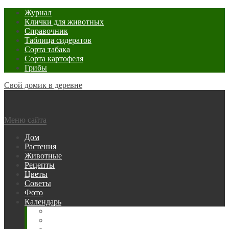
Журнал
Клички для животных
Справочник
Таблица сидератов
Сорта табака
Сорта картофеля
Грибы
Свой домик в деревне
Меню сайта
Дом
Растения
Животные
Рецепты
Цветы
Советы
Фото
Календарь
Рыбака
Посевной