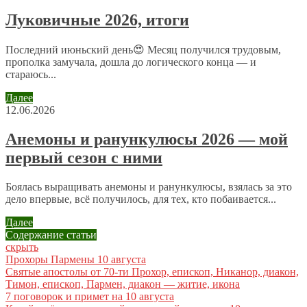
Отправляя сообщение, Вы разрешаете сбор и обработку
Луковичные 2026, итоги
персональных данных.
Политика конфиденциальности
.
Последний июньский день😍 Месяц получился трудовым,
прополка замучала, дошла до логического конца — и
стараюсь...
Далее
12.06.2026
Анемоны и ранункулюсы 2026 — мой
первый сезон с ними
Боялась выращивать анемоны и ранункулюсы, взялась за это
дело впервые, всё получилось, для тех, кто побаивается...
Далее
Содержание статьи
скрыть
Прохоры Пармены 10 августа
Святые апостолы от 70-ти Прохор, епископ, Никанор, диакон,
Тимон, епископ, Пармен, диакон — житие, икона
7 поговорок и примет на 10 августа