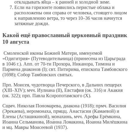
откладывать яйца – к ранней и холодной зиме.
Если на горизонте появились перистые облака и
расположены они справа от человека, стоящего лицом
к направлению ветра, то через 10–36 часов начнутся
затяжные дожди.
Какой ещё православный церковный праздник
10 августа
Смоленской иконы Божией Матери, именуемой
«Одигитрия» (Путеводительница) (принесена из Царьграда
в 1046 г.). Апп. от 70-ти Прохора, Никанора, Тимона и
Пармена диаконов (I); свт. Питирима, епископа Тамбовского
(1698); Собор Тамбовских святых.
Прп. Моисея, чудотворца Печерского, в Дальних пещерах
(XIII–XIV); мчч. Иулиана (II), Евстафия (ок. 316) и Акакия
(ок. 322); прп. Павла Ксиропотамского (X).
Сщмч. Николая Пономарева, диакона (1918); прмч. Василия
(Эрекаева), иеромонаха, прмцц. Анастасии (Камаевой) и
Елены (Асташикиной), монахинь, мчч. Арефы Ерёмкина,
Иоанна Сельманова, Иоа́нна Ломакина, Иоанна Милёшкина
и мц. Мавры Моисеевой (1937).