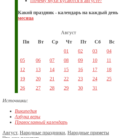
Почему мухи кусаются в августе?
Какой праздник - календарь на каждый день
месяца
Август
Пн
Вт
Ср
Чт
Пт
Сб
Вс
01
02
03
04
05
06
07
08
09
10
11
12
13
14
15
16
17
18
19
20
21
22
23
24
25
26
27
28
29
30
31
Источники:
Википедия
Азбука веры
Православный календарь
Август
,
Народные праздники
,
Народные приметы