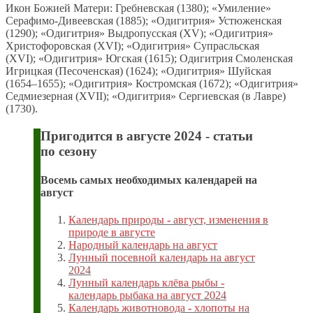
Икон Божией Матери: Гребневская (1380); «Умиление»
Серафимо-Дивеевская (1885); «Одигитрия» Устюженская
(1290); «Одигитрия» Выдропусская (XV); «Одигитрия»
Христофоровская (XVI); «Одигитрия» Супрасльская
(XVI); «Одигитрия» Югская (1615); Одигитрия Смоленская
Игрицкая (Песоченская) (1624); «Одигитрия» Шуйская
(1654–1655); «Одигитрия» Костромская (1672); «Одигитрия»
Седмиезерная (XVII); «Одигитрия» Сергиевская (в Лавре)
(1730).
Пригодится в августе 2024 - статьи
по сезону
Восемь самых необходимых календарей на
август
Календарь природы - август, изменения в
природе в августе
Народный календарь на август
Лунный посевной календарь на август
2024
Лунный календарь клёва рыбы -
календарь рыбака на август 2024
Календарь животновода - хлопоты на