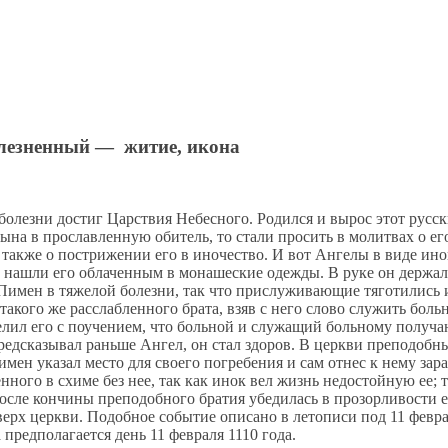
лезненный — житие, икона
бо­лез­ни до­стиг Цар­ствия Небес­но­го. Ро­дил­ся и вы­рос этот рус­
ы­на в про­слав­лен­ную оби­тель, то ста­ли про­сить в мо­лит­вах о его
 а так­же о по­стри­же­нии его в ино­че­ство. И вот Ан­ге­лы в ви­де ин
 на­шли его об­ла­чен­ным в мо­на­ше­ские одеж­ды. В ру­ке он дер­жал г
Пи­мен в тя­же­лой бо­лез­ни, так что при­слу­жи­ва­ю­щие тя­го­ти­лись
та­ко­го же рас­слаб­лен­но­го бра­та, взяв с него сло­во слу­жить боль
лил его с по­уче­ни­ем, что боль­ной и слу­жа­щий боль­но­му по­лу­ча
ед­ска­зы­вал рань­ше Ан­гел, он стал здо­ров. В церк­ви пре­по­доб­ны
­мен ука­зал ме­сто для сво­е­го по­гре­бе­ния и сам от­нес к нему за­р
бен­но­го в схи­ме без нее, так как инок вел жизнь недо­стой­ную ее; 
сле кон­чи­ны пре­по­доб­но­го бра­тия убе­ди­лась в про­зор­ли­во­сти 
х церк­ви. По­доб­ное со­бы­тие опи­са­но в ле­то­пи­си под 11 фев­ра­ля
пред­по­ла­га­ет­ся день 11 фев­ра­ля 1110 го­да.