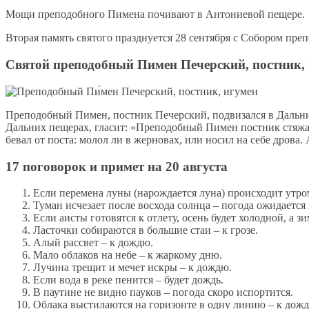
Мо­щи пре­по­доб­но­го Пи­ме­на по­чи­ва­ют в Ан­то­ни­е­вой пе­ще­ре.
Вто­рая па­мять свя­то­го празд­ну­ет­ся 28 сен­тяб­ря с Со­бо­ром пр
Святой преподобный Пимен Печерский, постник,
Пре­по­доб­ный Пи­мен, пост­ник Пе­чер­ский, под­ви­зал­ся в Даль­ни
Даль­них пе­ще­рах, гла­сит: «Пре­по­доб­ный Пи­мен пост­ник стя­жал 
бе­вал от по­ста: мо­лол ли в жер­но­вах, или но­сил на се­бе дро­ва.
17 поговорок и примет на 20 августа
Если перемена луны (нарождается луна) происходит утром 
Туман исчезает после восхода солнца – погода ожидается
Если аисты готовятся к отлету, осень будет холодной, а зи
Ласточки собираются в большие стаи – к грозе.
Алый рассвет – к дождю.
Мало облаков на небе – к жаркому дню.
Лучина трещит и мечет искры – к дождю.
Если вода в реке пенится – будет дождь.
В паутине не видно пауков – погода скоро испортится.
Облака выстилаются на горизонте в одну линию – к дож