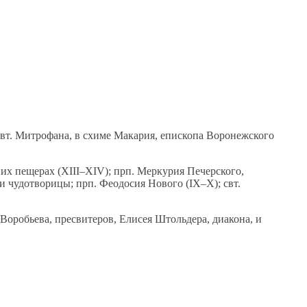
свт. Митрофана, в схиме Макария, епископа Воронежского
их пещерах (XIII–XIV); прп. Меркурия Печерского,
и чудотворицы; прп. Феодосия Нового (IX–X); свт.
робьева, пресвитеров, Елисея Штольдера, диакона, и