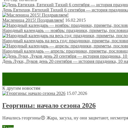
День Евтихия, Евтихий Тихий 6 сентября — история праздника
Масленица 2015! Поздравляем!
16.02.2015
Народный календарь — ноябрь: праздники, приметы, послови
Народный календарь на весь год: праздники, приметы, послов
Народный календарь — апрель: праздники, приметы, пословиц
День Луки, Луков день 20 сентября — история праздника, 10 н
К другим новостям
Оставить комментарий
15.07.2026
Ваш адрес email не будет опубликован.
Обязательные поля пом
Георгины: начало сезона 2026
Начались георгины😍 Жара, засуха, ну они зацветают, несмотря
Далее