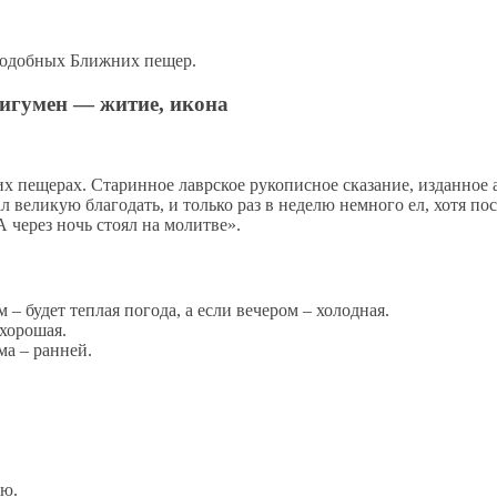
е­по­доб­ных Ближ­них пе­щер.
 игумен — житие, икона
х пе­ще­рах. Ста­рин­ное лавр­ское ру­ко­пис­ное ска­за­ние, из­дан­ное
ве­ли­кую бла­го­дать, и толь­ко раз в неде­лю немно­го ел, хо­тя по­с
 А через ночь сто­ял на мо­лит­ве».
– будет теплая погода, а если вечером – холодная.
 хорошая.
ма – ранней.
дю.