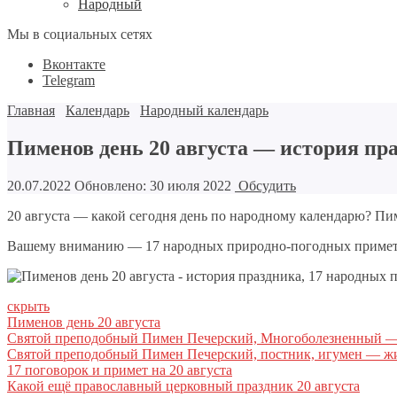
Народный
Мы в социальных сетях
Вконтакте
Telegram
Главная
Календарь
Народный календарь
Пименов день 20 августа — история пра
20.07.2022
Обновлено: 30 июля 2022
Обсудить
20 августа — какой сегодня день по народному календарю? П
Вашему вниманию — 17 народных природно-погодных примет н
скрыть
Пименов день 20 августа
Святой преподобный Пимен Печерский, Многоболезненный —
Святой преподобный Пимен Печерский, постник, игумен — жи
17 поговорок и примет на 20 августа
Какой ещё православный церковный праздник 20 августа