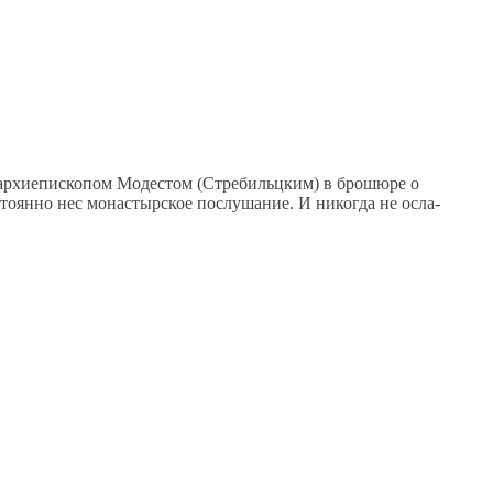
 ар­хи­епи­ско­пом Мо­де­стом (Стре­бильц­ким) в бро­шю­ре о
то­ян­но нес мо­на­стыр­ское по­слу­ша­ние. И ни­ко­гда не осла­