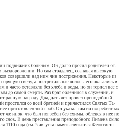
ский по­движ­ник боль­ным. Он дол­го про­сил ро­ди­те­лей от­
 вы­здо­ров­ле­нии. Но сам стра­да­лец, со­зна­вая вы­со­кую
о­ков со­вер­ши­ли над ним чин по­стри­же­ния. Неко­то­рые из
о­ря­щую све­чу, а по­стри­галь­ные во­ло­сы его ока­за­лись в
 им и ча­сто остав­ля­ли без хле­ба и во­ды, но он тер­пел все с
­ным до са­мой смер­ти. Раз брат об­ле­нил­ся в слу­же­нии, и
­ют рав­ную на­гра­ду. Два­дцать лет про­вел пре­по­доб­ный
й про­стил­ся со всей бра­ти­ей и при­ча­стил­ся Свя­тых Та­
а­нее при­го­тов­лен­ный гроб. Он ука­зал там на по­гре­бен­ных
тот же инок, что был по­гре­бен без схи­мы, об­лек­ся в нее по
его слов. В день пре­став­ле­ния пре­по­доб­но­го Пи­ме­на бы­ло
 1110 го­да (см. 5 ав­гу­ста па­мять свя­ти­те­ля Фео­к­ти­ста