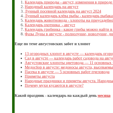
Календарь природы - август, изменения в природе 
Народный календарь на август
Лунный посевной календарь на август 2024
Лунный календарь клёва рыбы - календарь рыбака 
Календарь животновода - хлопоты на приусадебно
Календарь охотника - август
Календарь грибника - какие грибы можно найти в 
Фазы Луны в августе - полнолуние, новолуние, 
Еще по теме августовских забот и хлопот
13 огородных хлопот в августе — календарь огоро
Сад в августе — календарь работ садовода на авгу
Августовские хлопоты цветовода — 11 основных за
Медосбор в августе: медоносы августа, высеваемы
Пасека в августе — 5 основных работ пчеловода
Приметы августа
Народные праздники и приметы августа. Народный
Почему мухи кусаются в августе?
Какой праздник - календарь на каждый день
месяца