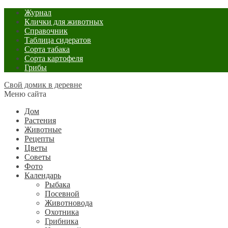
Журнал
Клички для животных
Справочник
Таблица сидератов
Сорта табака
Сорта картофеля
Грибы
Свой домик в деревне
Меню сайта
Дом
Растения
Животные
Рецепты
Цветы
Советы
Фото
Календарь
Рыбака
Посевной
Животновода
Охотника
Грибника