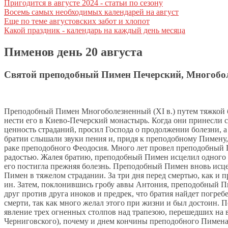
Пригодится в августе 2024 - статьи по сезону
Восемь самых необходимых календарей на август
Еще по теме августовских забот и хлопот
Какой праздник - календарь на каждый день месяца
Пименов день 20 августа
Святой преподобный Пимен Печерский, Многобо
Пре­по­доб­ный Пи­мен Мно­го­бо­лез­нен­ный (ХI в.) пу­тем тяж­кой 
не­сти его в Ки­е­во-Пе­чер­ский мо­на­стырь. Ко­гда они при­нес­ли с
цен­ность стра­да­ний, про­сил Гос­по­да о про­дол­же­нии бо­лез­ни,
бра­тии слы­ша­ли зву­ки пе­ния и, при­дя к пре­по­доб­но­му Пиме­ну,
ра­ке пре­по­доб­но­го Фе­о­до­сия. Мно­го лет про­вел пре­по­доб­ный 
ра­до­стью. Жа­лея бра­тию, пре­по­доб­ный Пи­мен ис­це­лил од­но­го 
его по­стиг­ла преж­няя бо­лезнь. Пре­по­доб­ный Пи­мен вновь ис­це­
Пи­мен в тя­же­лом стра­да­нии. За три дня пе­ред смер­тью, как и пр
ин. За­тем, по­кло­нив­шись гро­бу ав­вы Ан­то­ния, пре­по­доб­ный Пи
друг про­тив дру­га ино­ков и пред­рек, что бра­тия най­дет по­гре­
смер­ти, так как мно­го же­лал это­го при жиз­ни и был до­сто­ин. По­
яв­ле­ние трех ог­нен­ных стол­пов над тра­пе­зою, пе­ре­шед­ших на вер
Чер­ни­гов­ско­го), по­че­му и днем кон­чи­ны пре­по­доб­но­го Пи­ме­на 