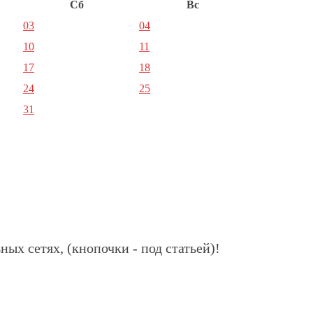
Сб
Вс
03
04
10
11
17
18
24
25
31
ных сетях, (кнопочки - под статьей)!