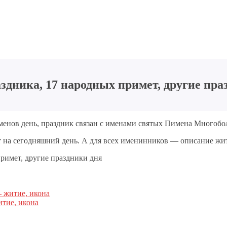
здника, 17 народных примет, другие пра
именов день, праздник связан с именами святых Пимена Многоб
а сегодняшний день. А для всех именинников — описание жит
 житие, икона
тие, икона