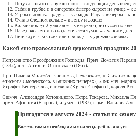
Петухи громко и дружно поют – следующий день обещае
Табак в трубке и в сигаретах быстро сыреет на улице – к
Утром выглянула радуга – к дождю. Радуга вечером – к 
Луна в бледном кольце – к ветру и дождю.
Кольцо вокруг Луны алое – к ветреной, но сухой погоде.
Перед рассветом по воде стелется туман – к ясному дню.
Ветер дует с востока или с запада – к урожаю озимых.
Какой ещё православный церковный праздник 20
Попразднство Преображения Господня. Прмч. Дометия Персянин
(1832); прп. Антония Оптинского (1865).
Прп. Пимена Многоболезненного, Печерского, в Ближних пещера
епископа Смоленского, в Ближних пещерах (1239); мчч. Марина 
Иерофея Венгерского, епископа (X); свт. Стефана I, короля Вен
Сщмчч. Александра Хотовицкого, Петра Токарева, Михаила Пл
прмч. Афанасия (Егорова), игумена (1937); сщмч. Василия Амен
Пригодится в августе 2024 - статьи по сезону
Восемь самых необходимых календарей на август