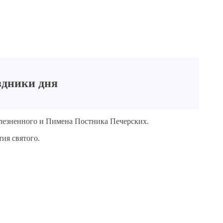
здники дня
олезненного и Пимена Постника Печерских.
ия святого.