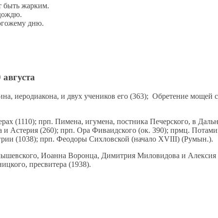
т быть жарким.
 дождю.
погожему дню.
 августа
а, иеродиакона, и двух учеников его (363); Обретение мощей 
х (1110); прп. Пимена, игумена, постника Печерского, в Дальн
и Астерия (260); прп. Ора Фиваидского (ок. 390); прмц. Потами
грии (1038); прп. Феодоры Сихловской (начало XVIII) (Румын.).
ышевского, Иоанна Воронца, Димитрия Миловидова и Алексия Во
ицкого, пресвитера (1938).