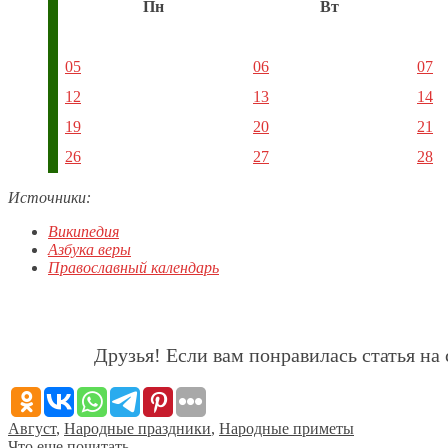
Пн
Вт
05
06
07
12
13
14
19
20
21
26
27
28
Источники:
Википедия
Азбука веры
Православный календарь
Друзья! Если вам понравилась статья на 
Август
,
Народные праздники
,
Народные приметы
Что еще почитать