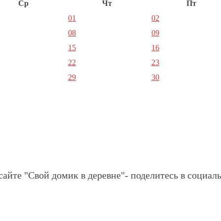
Ср
Чт
Пт
01
02
08
09
15
16
22
23
29
30
сайте "Свой домик в деревне"- поделитесь в социаль