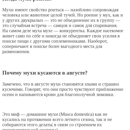
Мухи имеют свойство роиться — назойливо сопровождая
человека или животное целой тучей. Но роение у мух, как и
у других двукрылых — это не объединение их в группу —
это случайная встреча — самцов и самок для спаривания.
На самом деле муха мухе — конкурентка. Каждое насекомое
живет само по себе и никогда не объединяет свои усилия в
поиске пищи с другими соплеменниками. Наоборот,
соперничают в поиске более выгодного места для
размножения.
Почему мухи кусаются в августе?
Замечено, что в августе мухи становятся злыми и страшно
кусючими. Говорят, что они просто чувствуют приближение
осени и напиваются крови для благополучной зимовки.
Это миф — домашние мухи (Musca domestica) как не
кусались на протяжении всего летнего сезона, так и не
собираются этого делать( в связи со строением их
пищеварительной системы).