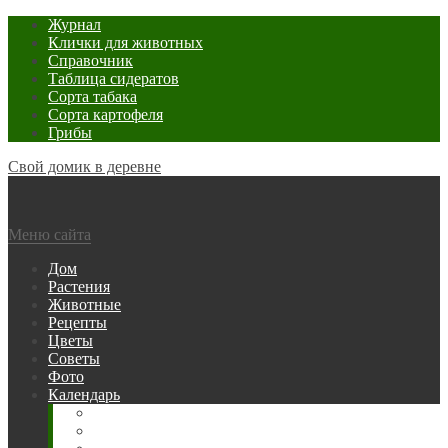
Журнал
Клички для животных
Справочник
Таблица сидератов
Сорта табака
Сорта картофеля
Грибы
Свой домик в деревне
Меню сайта
Дом
Растения
Животные
Рецепты
Цветы
Советы
Фото
Календарь
Рыбака
Посевной