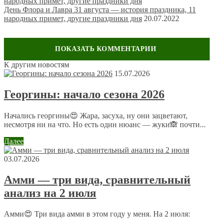
День Флора и Лавра 31 августа — история праздника, 11
народных примет, другие праздники дня
20.07.2022
К другим новостям
Оставить комментарий
15.07.2026
Ваш адрес email не будет опубликован.
Обязательные поля
Георгины: начало сезона 2026
помечены
*
Комментарий
*
Начались георгины😍 Жара, засуха, ну они зацветают,
несмотря ни на что. Но есть один нюанс — жуки🙈 почти...
Далее
03.07.2026
Амми — три вида, сравнительный
анализ на 2 июля
Имя
*
Email
*
Амми😍 Три вида амми в этом году у меня. На 2 июля: