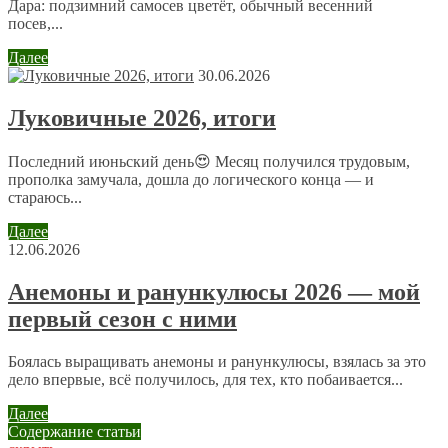
Дара: подзимний самосев цветёт, обычный весенний
посев,...
Сайт
Далее
30.06.2026
Отправляя сообщение, Вы разрешаете сбор и обработку
Луковичные 2026, итоги
персональных данных.
Политика конфиденциальности
.
Последний июньский день😍 Месяц получился трудовым,
прополка замучала, дошла до логического конца — и
стараюсь...
Далее
12.06.2026
Анемоны и ранункулюсы 2026 — мой
первый сезон с ними
Боялась выращивать анемоны и ранункулюсы, взялась за это
дело впервые, всё получилось, для тех, кто побаивается...
Далее
Содержание статьи