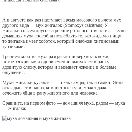
А в августе как раз наступает время массового вылета мух
другого вида — мух-жигалок (Stomoxys calcitrans) У
жигалки совсем другое строение ротового отверстия — если
домашняя муха способна потреблять только жидкую пищу,
то жигалка имеет хоботок, который снабжен хитиновыми
зубчиками.
Трением хоботка муха разгрызает поверхность кожи,
питается кровью и одновременно выпускает в ранку
ядовитую слюну, которая и вызывает жжение и болевые
ощущения.
Мухи-жигалки кусаются — и как самцы, так и самки! Яйца
откладывает в навоз, компостные кучи, может даже
отложить яйца в рану животного или человека.
Сравните, на первом фото — домашняя муха, рядом — муха
— жигалка: