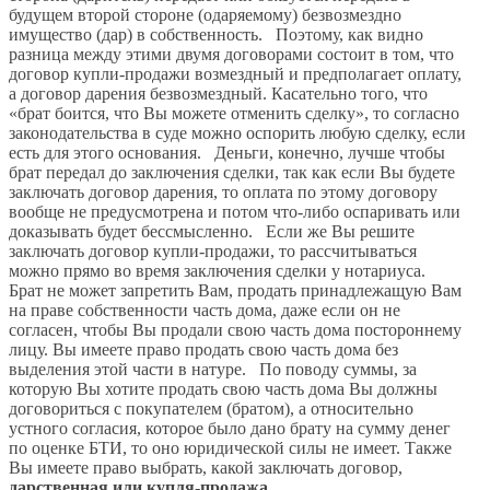
будущем второй стороне (одаряемому) безвозмездно
имущество (дар) в собственность. Поэтому, как видно
разница между этими двумя договорами состоит в том, что
договор купли-продажи возмездный и предполагает оплату,
а договор дарения безвозмездный. Касательно того, что
«брат боится, что Вы можете отменить сделку», то согласно
законодательства в суде можно оспорить любую сделку, если
есть для этого основания. Деньги, конечно, лучше чтобы
брат передал до заключения сделки, так как если Вы будете
заключать договор дарения, то оплата по этому договору
вообще не предусмотрена и потом что-либо оспаривать или
доказывать будет бессмысленно. Если же Вы решите
заключать договор купли-продажи, то рассчитываться
можно прямо во время заключения сделки у нотариуса.
Брат не может запретить Вам, продать принадлежащую Вам
на праве собственности часть дома, даже если он не
согласен, чтобы Вы продали свою часть дома постороннему
лицу. Вы имеете право продать свою часть дома без
выделения этой части в натуре. По поводу суммы, за
которую Вы хотите продать свою часть дома Вы должны
договориться с покупателем (братом), а относительно
устного согласия, которое было дано брату на сумму денег
по оценке БТИ, то оно юридической силы не имеет. Также
Вы имеете право выбрать, какой заключать договор,
дарственная или купля-продажа
.