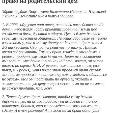
право на родительский дом
Здравствуйте Зовут меня Валентина Ивановна. Я инвалид
1 группы. Помогите мне в таком вопросе.
1. В 2005 году, умер наш отец, осталось наследство в виде
дома и небольшая часть приватизированной земли под
хозяйством дома, 6 соток в общем. Целых 6 лет длились
суды, мы перестали общаться. Решение суда было вынесено
в мою пользу, мне и моему брату по ½ части, брат хотел
2/3 наследства. Суд принял решение по закону. Пришло
время всё узаконить. Так как брат живёт в этом доме, я
решила продать ему свою ½ часть. Брат не в состоянии
выплатить мне деньги по рыночной стоимости, он готов
только по оценке БТИ. Я решила согласиться с ним, (всё
таки, мы родня), хотя после этой продажи брат сказал:
«мы после продажи останемся чужими людьми и общаться
не будем». Мог бы поступить по другому, указать в
заявлении рыночную цену и через месяц, если он не согласен
по закону продать, кому хочу.
2. Теперь другое, брат говорит, чтобы я ему делала
дарственную, на куплю-продажу он не согласен, по его
понятиям, боится, что я в последствии могу отменить
сделку. А в чем разница? А не может ли брат обмануть