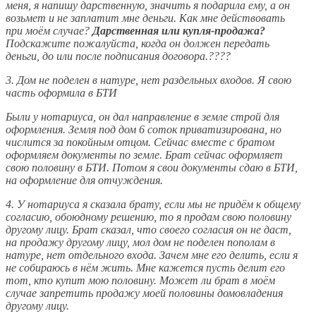
меня, я напишу дарственную, значить я подарила ему, а он
возьмет и не заплатит мне деньги. Как мне действовать
при моём случае?
Дарственная или купля-продажа?
Подскажите пожалуйста, когда он должен передать
деньги, до или после подписания договора.????
3. Дом не поделен в натуре, нет раздельных входов. Я свою
часть оформила в БТИ
Были у нотариуса, он дал направление в земле строй для
оформления. Земля под дом 6 соток приватизирована, но
числится за покойным отцом. Сейчас вместе с братом
оформляем документы по земле. Брат сейчас оформляет
свою половину в БТИ. Потом я свои документы сдаю в БТИ,
на оформление для отчуждения.
4. У нотариуса я сказала брату, если мы не придём к общему
согласию, обоюдному решению, то я продам свою половину
другому лицу. Брат сказал, что своего согласия он не даст,
на продажу другому лицу, мол дом не поделен пополам в
натуре, нет отдельного входа. Зачем мне его делить, если я
не собираюсь в нём жить. Мне кажется пусть делит его
тот, кто купит мою половину. Может ли брат в моём
случае запретить продажу моей половины домовладения
другому лицу.