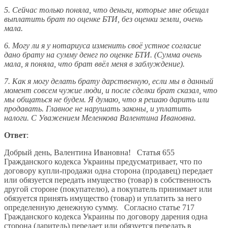
5. Сейчас только поняла, что деньги, которые мне обещал
выплатить брат по оценке БТИ, без оценки земли, очень
мала.
6. Могу ли я у нотариуса изменить своё устное согласие
дано брату на сумму денег по оценке БТИ. (Сумма очень
мала, я поняла, что брат ввёл меня в заблуждение).
7. Как я могу делать брату дарственную, если мы в данный
момент совсем чужие люди, и после сделки брат сказал, что
мы общаться не будем. Я думаю, что я решаю дарить или
продавать. Главное не нарушать законы, и уплатить
налоги. С Уважением Меленкова Валентина Ивановна.
Ответ
:
Добрый день, Валентина Ивановна! Статья 655
Гражданского кодекса Украины предусматривает, что по
договору купли-продажи одна сторона (продавец) передает
или обязуется передать имущество (товар) в собственность
другой стороне (покупателю), а покупатель принимает или
обязуется принять имущество (товар) и уплатить за него
определенную денежную сумму. Согласно статье 717
Гражданского кодекса Украины по договору дарения одна
сторона (даритель) передает или обязуется передать в