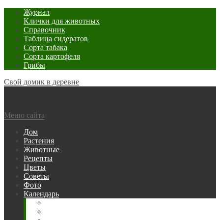
Журнал
Клички для животных
Справочник
Таблица сидератов
Сорта табака
Сорта картофеля
Грибы
Свой домик в деревне
Меню сайта
Дом
Растения
Животные
Рецепты
Цветы
Советы
Фото
Календарь
Рыбака
Посевной