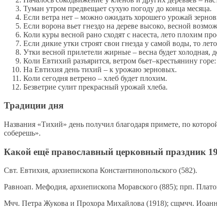
Туман утром предвещает сухую погоду до конца месяца.
Если ветра нет – можно ожидать хорошего урожай зернов
Если ворона вьет гнездо на дереве высоко, весной возмо
Коли куры весной рано сходят с насеста, лето плохим про
Если дикие утки строят свои гнезда у самой воды, то лето
Утки весной прилетели жирные – весна будет холодная, д
Коли Евтихий разъярится, ветром бьет–крестьянину горе: 
На Евтихия день тихий – к урожаю зерновых.
Коли сегодня ветрено – хлеб будет плохим.
Безветрие сулит прекрасный урожай хлеба.
Традиции дня
Названия «Тихий» день получил благодаря примете, по которой
соберешь».
Какой ещё православный церковный праздник 19
Свт. Евтихия, архиепископа Константинопольского (582).
Равноап. Мефодия, архиепископа Моравского (885); прп. Платон
Мчч. Петра Жукова и Прохора Михайлова (1918); сщмчч. Иоанна