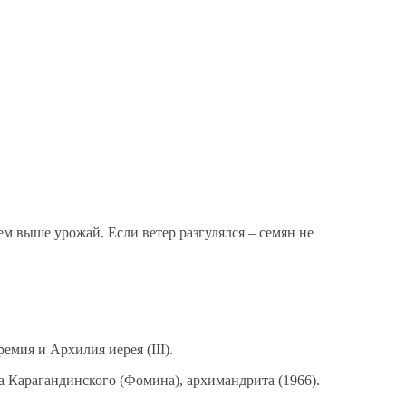
ем выше урожай. Если ветер разгулялся – семян не
емия и Архилия иерея (III).
а Карагандинского (Фомина), архимандрита (1966).