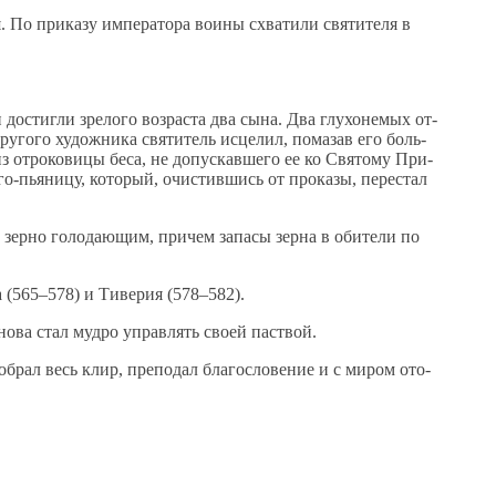
о при­ка­зу им­пе­ра­то­ра во­и­ны схва­ти­ли свя­ти­те­ля в
до­стиг­ли зре­ло­го воз­рас­та два сы­на. Два глу­хо­не­мых от­
ру­го­го ху­дож­ни­ка свя­ти­тель ис­це­лил, по­ма­зав его боль­
 от­ро­ко­ви­цы бе­са, не до­пус­кав­ше­го ее ко Свя­то­му При­
о-пья­ни­цу, ко­то­рый, очи­стив­шись от про­ка­зы, пе­ре­стал
 зер­но го­ло­да­ю­щим, при­чем за­па­сы зер­на в оби­те­ли по
­на (565–578) и Ти­ве­рия (578–582).
 сно­ва стал муд­ро управ­лять сво­ей паст­вой.
со­брал весь клир, пре­по­дал бла­го­сло­ве­ние и с ми­ром ото­