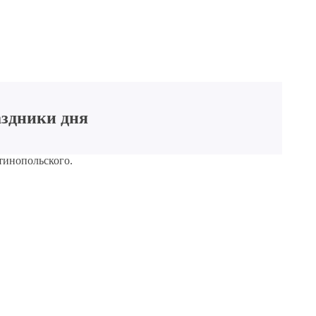
аздники дня
тинопольского.