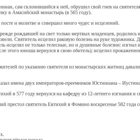
ни­ан, сам скло­нив­ший­ся к ней, об­ру­шил свой гнев на свя­ти­те­ля. П
сыл­ку в Ама­сий­ский мо­на­стырь (в 565 го­ду).
в по­сте и мо­лит­ве и со­вер­шил мно­го чу­дес и ис­це­ле­ний.
преж­де рож­дав­шей на свет толь­ко мерт­вых мла­ден­цев, ро­ди­лись и 
о­ве­ли. Свя­ти­тель ис­це­лил ра­ко­вую бо­лезнь на ру­ке ху­дож­ни­ка. Д
ь ис­це­лял не толь­ко те­лес­ные, но и ду­шев­ные бо­лез­ни: из­гнал из
сле это­го юно­ша вер­нул­ся в свою оби­тель); ис­це­лил про­ка­жен­но­г
жи­те­лей по ука­за­нию свя­ти­те­ля из мо­на­стыр­ских жит­ниц да­ва­ли
ука­зал име­на двух им­пе­ра­то­ров-пре­ем­ни­ков Юс­ти­ни­а­на – Иусти
­ти­хий в 577 го­ду вер­нул­ся на ка­фед­ру из 12-лет­не­го из­гна­ния и
­ший пре­стол свя­ти­тель Ев­ти­хий в Фо­ми­но вос­кре­се­нье 582 го­да 
х.
тупит тёплая погода.