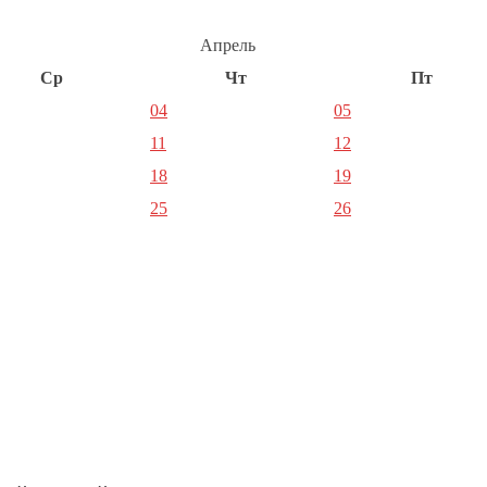
Апрель
Ср
Чт
Пт
04
05
11
12
18
19
25
26