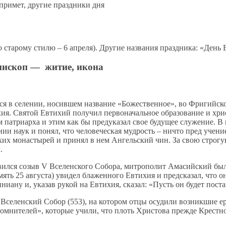
 старому стилю – 6 апреля). Другие названия праздника: «День
пископ — житие, икона
л­ся в се­ле­нии, но­сив­шем на­зва­ние «Бо­же­ствен­ное», во Фри­гий­
ия. Свя­той Ев­ти­хий по­лу­чил пер­во­на­чаль­ное об­ра­зо­ва­ние и хри­с
 пат­ри­ар­ха и этим как бы пре­ду­ка­зал свое бу­ду­щее слу­же­ние. В
­нии на­ук и по­нял, что че­ло­ве­че­ская муд­рость – ни­что пред уче­ни
­ских мо­на­сты­рей и при­нял в нем Ан­гель­ский чин. За свою стро­г
.
вил­ся со­зыв V Все­лен­ско­го Со­бо­ра, мит­ро­по­лит Ама­сий­ский был
мять 25 ав­гу­ста) уви­дел бла­жен­но­го Ев­ти­хия и пред­ска­зал, что он
­ни­а­ну и, ука­зав ру­кой на Ев­ти­хия, ска­зал: «Пусть он бу­дет по­ст
V Все­лен­ский Со­бор (553), на ко­то­ром от­цы осу­ди­ли воз­ник­шие е
­ном­ни­те­лей», ко­то­рые учи­ли, что плоть Хри­сто­ва преж­де Крест­