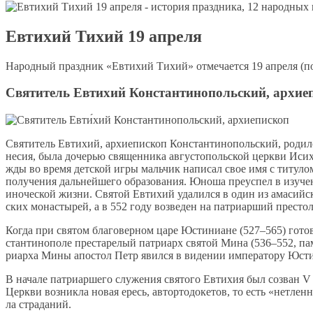
Евтихий Тихий 19 апреля
Народный праздник «Евтихий Тихий» отмечается 19 апреля (по
Святитель Евтихий Константинопольский, архие
Свя­ти­тель Ев­ти­хий, ар­хи­епи­скоп Кон­стан­ти­но­поль­ский, ро­ди
не­сия, бы­ла до­че­рью свя­щен­ни­ка ав­гу­сто­поль­ской церк­ви Ис­и­х
жды во вре­мя дет­ской иг­ры маль­чик на­пи­сал свое имя с ти­ту­лом
по­лу­че­ния даль­ней­ше­го об­ра­зо­ва­ния. Юно­ша пре­успел в изу­че
ино­че­ской жиз­ни. Свя­той Ев­ти­хий уда­лил­ся в один из ама­сий
ских мо­на­сты­рей, а в 552 го­ду воз­ве­ден на пат­ри­ар­ший пре­стол
Ко­гда при свя­том бла­го­вер­ном ца­ре Юс­ти­ни­ане (527–565) го­то­
стан­ти­но­по­ле пре­ста­ре­лый пат­ри­арх свя­той Ми­на (536–552, па­
ри­ар­ха Ми­ны апо­стол Петр явил­ся в ви­де­нии им­пе­ра­то­ру Юс­ти
В на­ча­ле пат­ри­ар­ше­го слу­же­ния свя­то­го Ев­ти­хия был со­зван 
Церк­ви воз­ник­ла но­вая ересь, ав­тор­то­до­ке­тов, то есть «нетлен
ла стра­да­ний.