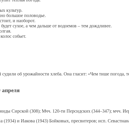
ых культур.
жно большое половодье.
стоит, и наоборот.
 будет сухое, а чем дальше от водоемов – тем дождливее.
олгая.
колос собьет.
 судили об урожайности хлеба. Она гласит: «Чем тише погода, т
 апреля
иды Сирской (308); Мчч. 120-ти Персидских (344–347); мчч. Иер
 (1934) и Иакова (1943) Бойковых, пресвитеров; исп. Севастиан