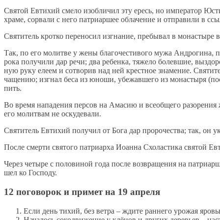
Свя­той Ев­ти­хий сме­ло изоб­ли­чил эту ересь, но им­пе­ра­тор Юс­ти­
хра­ме, со­рва­ли с него пат­ри­ар­шее об­ла­че­ние и от­пра­ви­ли в с
Свя­ти­тель крот­ко пе­ре­но­сил из­гна­ние, пре­бы­вал в мо­на­сты­ре 
Так, по его мо­лит­ве у же­ны бла­го­че­сти­во­го му­жа Ан­дро­ги­на, 
ро­ка по­лу­чи­ли дар ре­чи; два ре­бен­ка, тя­же­ло болев­шие, вы­здо­р
ную ру­ку еле­ем и со­тво­рив над ней крест­ное зна­ме­ние. Свя­ти­тел
ча­ще­нию; из­гнал бе­са из юно­ши, убе­жав­ше­го из мо­на­сты­ря (по­
пить.
Во вре­мя на­па­де­ния пер­сов на Ама­сию и все­об­ще­го ра­зо­ре­ния 
его мо­лит­вам не оску­де­ва­ли.
Свя­ти­тель Ев­ти­хий по­лу­чил от Бо­га дар про­ро­че­ства; так, он 
По­сле смер­ти свя­то­го пат­ри­ар­ха Иоан­на Схо­ла­сти­ка свя­той Ев
Через че­ты­ре с по­ло­ви­ной го­да по­сле воз­вра­ще­ния на пат­ри­ар
шел ко Гос­по­ду.
12 поговорок и примет на 19 апреля
Если день тихий, без ветра – ждите раннего урожая яровы
Началось сокодвижение у клёнов и других деревьев – нас