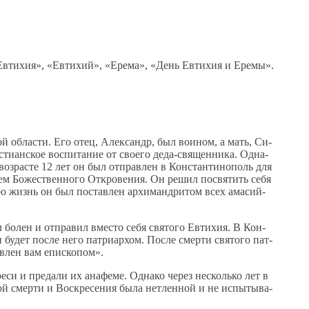
 Евтихия», «Евтихий», «Ерема», «День Евтихия и Еремы».
ской об­ла­сти. Его отец, Алек­сандр, был во­и­ном, а мать, Си­
ти­ан­ское вос­пи­та­ние от сво­е­го де­да-свя­щен­ни­ка. Од­на­
 воз­расте 12 лет он был от­прав­лен в Кон­стан­ти­но­поль для
­ем Бо­же­ствен­но­го От­кро­ве­ния. Он ре­шил по­свя­тить се­бя
ую жизнь он был по­став­лен ар­хи­манд­ри­том всех ама­сий­
 бо­лен и от­пра­вил вме­сто се­бя свя­то­го Ев­ти­хия. В Кон­
 бу­дет по­сле него пат­ри­ар­хом. По­сле смер­ти свя­то­го пат­
ав­лен вам епи­ско­пом».
ре­си и пре­да­ли их ана­фе­ме. Од­на­ко через несколь­ко лет в
ной смер­ти и Вос­кре­се­ния бы­ла нетлен­ной и не ис­пы­ты­ва­