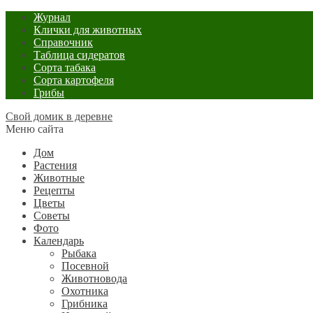
Журнал
Клички для животных
Справочник
Таблица сидератов
Сорта табака
Сорта картофеля
Грибы
Свой домик в деревне
Меню сайта
Дом
Растения
Животные
Рецепты
Цветы
Советы
Фото
Календарь
Рыбака
Посевной
Животновода
Охотника
Грибника