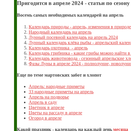
Пригодится в апреле 2024 - статьи по сезону
Восемь самых необходимых календарей на апрель
Календарь природы - апрель, изменения в природе
Народный календарь на апрель
Лунный посевной календарь на апрель 2024
Лунный календарь клёва рыбы - апрельский кален
Календарь охотника - апрель
Календарь грибника - какие грибы можно найти в
Календарь животновода - сезонный апрельские хл
Фазы Луны в апреле 2024 - полнолуние, новолун
Еще по теме мартовских забот и хлопот
Апрель: народные приметы
33 народные приметы на апрель
Апрель на подворье
Апрель в саду
Цветник в апреле
Цветы на рассаду в апреле
Огород в апреле
Какой праздник - календарь на каждый день
месяца