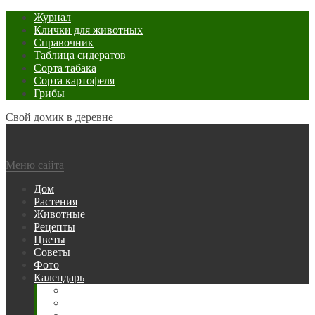
Журнал
Клички для животных
Справочник
Таблица сидератов
Сорта табака
Сорта картофеля
Грибы
Свой домик в деревне
Меню сайта
Дом
Растения
Животные
Рецепты
Цветы
Советы
Фото
Календарь
Рыбака
Посевной