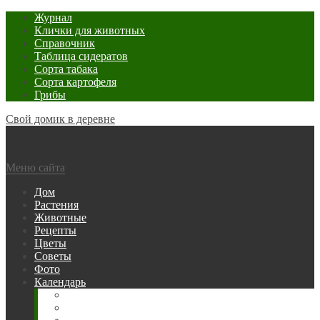
Журнал
Клички для животных
Справочник
Таблица сидератов
Сорта табака
Сорта картофеля
Грибы
Свой домик в деревне
Меню сайта
Дом
Растения
Животные
Рецепты
Цветы
Советы
Фото
Календарь
Рыбака
Посевной