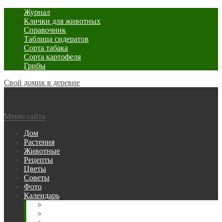
Журнал
Клички для животных
Справочник
Таблица сидератов
Сорта табака
Сорта картофеля
Грибы
Свой домик в деревне
Меню сайта
Дом
Растения
Животные
Рецепты
Цветы
Советы
Фото
Календарь
Рыбака
Посевной