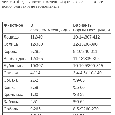
четвертый день после намеченной даты окрола — скорее
всего, она так и не забеременела.
Животное
В
Варианты
среднем,
месяцы\дни
нормы,
месяцы\дни
Лошадь
11\340
10-14\307-412
Ослица
12\380
12-13\36-390
Корова
9\285
8-10\240-311
Верблюдица
12\365
11-13\335-395
Буйволица
10\307
10-10.5\300-315
Свинья
4\114
3.4-4.5\110-140
Собака
2\62
\59-65
Кошка
2\58
\55-60
Крольчиха
1\30
\28-33
Зайчиха
2\51
\50-62
Соболь
9\265
8.5-9\260-270