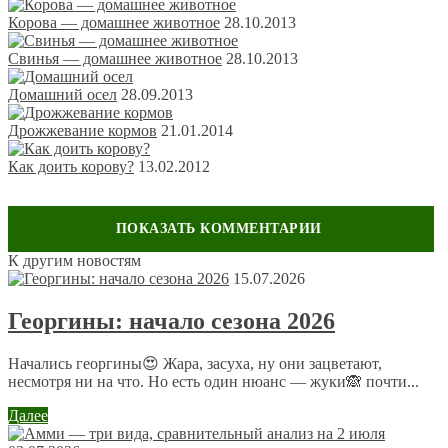
Корова — домашнее животное
28.10.2013
Свинья — домашнее животное
28.10.2013
Домашний осел
28.09.2013
Дрожжевание кормов
21.01.2014
Как доить корову?
13.02.2012
К другим новостям
Оставить комментарий
15.07.2026
Ваш адрес email не будет опубликован.
Обязательные поля
Георгины: начало сезона 2026
помечены
*
Комментарий
*
Начались георгины😍 Жара, засуха, ну они зацветают,
несмотря ни на что. Но есть один нюанс — жуки🙈 почти...
Далее