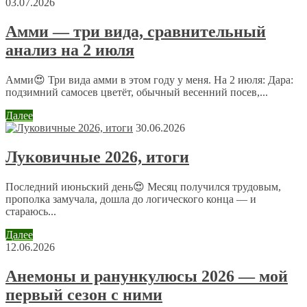
03.07.2026
Амми — три вида, сравнительный
анализ на 2 июля
Имя
*
Email
*
Амми😍 Три вида амми в этом году у меня. На 2 июля: Дара:
подзимний самосев цветёт, обычный весенний посев,...
Сайт
Далее
30.06.2026
Луковичные 2026, итоги
Отправляя сообщение, Вы разрешаете сбор и обработку
персональных данных.
Политика конфиденциальности
.
Последний июньский день😍 Месяц получился трудовым,
прополка замучала, дошла до логического конца — и
стараюсь...
Далее
12.06.2026
Анемоны и ранункулюсы 2026 — мой
первый сезон с ними