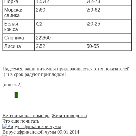
Норка
1.5\42
\42-78
Морская
2\60
\59-62
свинка
Белая
\22
\20-25
крыса
Слониха
22\660
Лисица
2\52
50-55
Надеемся, ваши питомцы придерживаются этих показателей
:) и в срок радуют приплодом!
[nomer-2]
Ветеринарная помощь
,
Животноводство
Что еще почитать
Вирус африканской чумы
09.01.2014