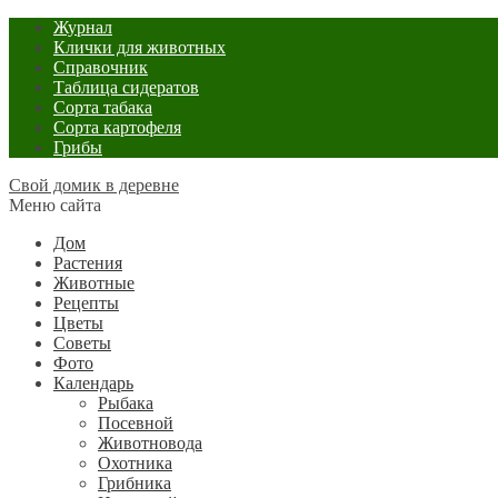
Журнал
Клички для животных
Справочник
Таблица сидератов
Сорта табака
Сорта картофеля
Грибы
Свой домик в деревне
Меню сайта
Дом
Растения
Животные
Рецепты
Цветы
Советы
Фото
Календарь
Рыбака
Посевной
Животновода
Охотника
Грибника