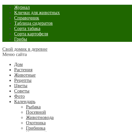
Журнал
Клички для животных
Справочник
Таблица сидератов
Сорта табака
Сорта картофеля
Грибы
Свой домик в деревне
Меню сайта
Дом
Растения
Животные
Рецепты
Цветы
Советы
Фото
Календарь
Рыбака
Посевной
Животновода
Охотника
Грибника