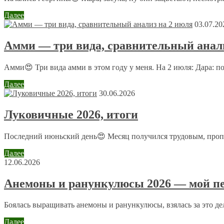
Далее
03.07.20
Амми — три вида, сравнительный анали
Комментарий
*
Имя
*
Амми😍 Три вида амми в этом году у меня. На 2 июля: Дара: п
Email
*
Далее
30.06.2026
Сайт
Луковичные 2026, итоги
Последний июньский день😍 Месяц получился трудовым, пропол
Отправляя сообщение, Вы разрешаете сбор и обработку пе
Далее
12.06.2026
Анемоны и ранункулюсы 2026 — мой пе
Боялась выращивать анемоны и ранункулюсы, взялась за это дело
Далее