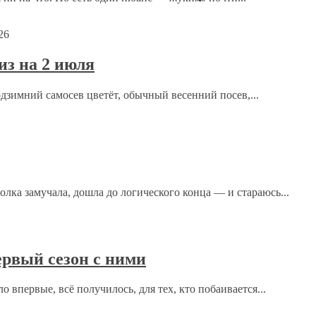
26
з на 2 июля
одзимний самосев цветёт, обычный весенний посев,...
ка замучала, дошла до логического конца — и стараюсь...
рсональных данных.
Политика конфиденциальности
.
рвый сезон с ними
 впервые, всё получилось, для тех, кто побаивается...