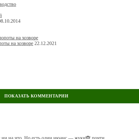
водство
08.10.2014
поты на хозворе
22.12.2021
ечены
*
 ни на что. Но есть один нюанс — жуки🙈 почти...