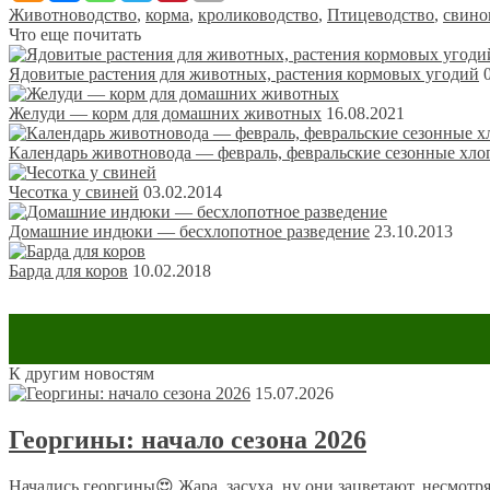
Животноводство
,
корма
,
кролиководство
,
Птицеводство
,
свино
Что еще почитать
Ядовитые растения для животных, растения кормовых угодий
Желуди — корм для домашних животных
16.08.2021
Календарь животновода — февраль, февральские сезонные хло
Чесотка у свиней
03.02.2014
Домашние индюки — бесхлопотное разведение
23.10.2013
Барда для коров
10.02.2018
К другим новостям
Оставить комментарий
15.07.2026
Ваш адрес email не будет опубликован.
Обязательные поля пом
Георгины: начало сезона 2026
Начались георгины😍 Жара, засуха, ну они зацветают, несмотря