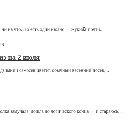
ечены
*
 ни на что. Но есть один нюанс — жуки🙈 почти...
26
з на 2 июля
одзимний самосев цветёт, обычный весенний посев,...
ка замучала, дошла до логического конца — и стараюсь...
рсональных данных.
Политика конфиденциальности
.