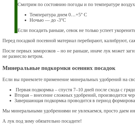
Смотрим по состоянию погоды и по температуре воздух
Температура днем 0…+5° С
Ночью — до -3°С
Если посадить раньше, севок не только успеет укоренить
Перед посадкой посевной материал перебирают, калибруют, са
После первых заморозков – но не раньше, иначе лук может заг
не разнесло ветром.
Минеральные подкормки осенних посадок
Если вы приемлете применение минеральных удобрений на свое
Первая подкормка – спустя 7–10 дней после схода с грядо
Вторая – внесение сложных удобрений, производится чер
Завершающая подкормка проводится в период формировани
Мы минеральными удобрениями не увлекаемся, просто даем ин
А лук под зиму обязательно посадите!