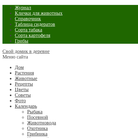
Журнал
Клички для животных
Справочник
Таблица сидератов
Сорта табака
Сорта картофеля
Грибы
Свой домик в деревне
Меню сайта
Дом
Растения
Животные
Рецепты
Цветы
Советы
Фото
Календарь
Рыбака
Посевной
Животновода
Охотника
Грибника