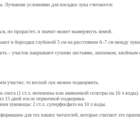
а. Лучшими условиями для посадки лука считаются:
ся, но прорастет, и значит может вымерзнуть зимой.
жают в бороздки глубиной 5 см на расстоянии 6–7 см между лук
нить – участок накрывают сухими листьями, лапником, хвойным 
м участке, то весной лук можно подкормить.
к снега (1 ст.л. мочевины или аммиачной селитры на 10 л воды).
ез 15 дней после первичной подкормки.
я луковицы: 2 ст.л. суперфосфата на 10 л воды.
формацию для тех наших читателей, которые считают это прием