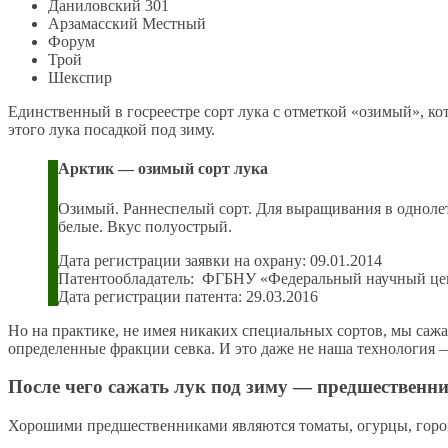
Даниловский 301
Арзамасский Местный
Форум
Трой
Шекс­пир
Единственный в госреестре сорт лука с отметкой «озимый», к
этого лука посадкой под зиму.
Арктик — озимый сорт лука
Озимый. Раннеспелый сорт. Для выращивания в однолетн
белые. Вкус полуострый.
Дата регистрации заявки на охрану: 09.01.2014
Патентообладатель: ФГБНУ «Федеральный научный це
Дата регистрации патента: 29.03.2016
Но на практике, не имея никаких специальных сортов, мы саж
определенные фракции севка. И это даже не наша технология 
После чего сажать лук под зиму — предшественн
Хорошими предшественниками являются томаты, огурцы, горох,