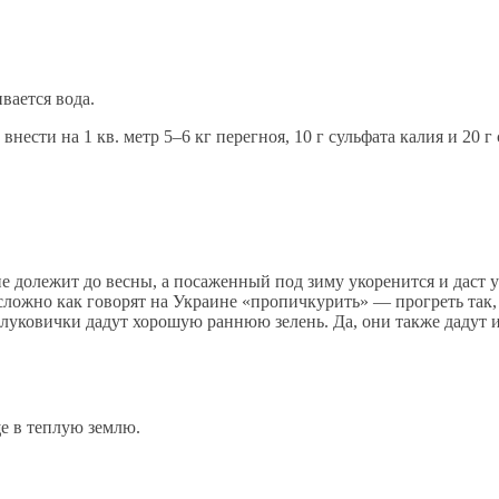
вается вода.
ести на 1 кв. метр 5–6 кг перегноя, 10 г сульфата калия и 20 
не долежит до весны, а посаженный под зиму укоренится и даст 
сложно как говорят на Украине «пропичкурить» — прогреть так, 
луковички дадут хорошую раннюю зелень. Да, они также дадут и 
е в теплую землю.