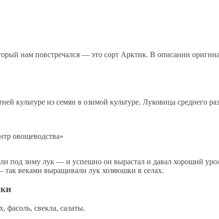
оторый нам повстречался — это сорт Арктик. В описании ориги
ей культуре из семян в озимой культуре. Луковица среднего ра
нтр овощеводства»
али под зиму лук — и успешно он вырастал и давал хороший уро
— так веками выращивали лук хозяюшки в селах.
ики
 фасоль, свекла, салаты.