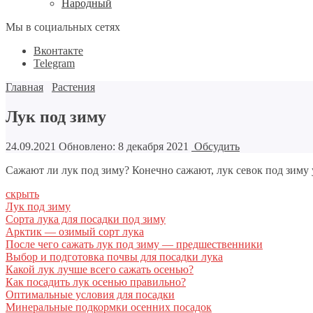
Народный
Мы в социальных сетях
Вконтакте
Telegram
Главная
Растения
Лук под зиму
24.09.2021
Обновлено: 8 декабря 2021
Обсудить
Сажают ли лук под зиму? Конечно сажают, лук севок под зиму
скрыть
Лук под зиму
Сорта лука для посадки под зиму
Арктик — озимый сорт лука
После чего сажать лук под зиму — предшественники
Выбор и подготовка почвы для посадки лука
Какой лук лучше всего сажать осенью?
Как посадить лук осенью правильно?
Оптимальные условия для посадки
Минеральные подкормки осенних посадок