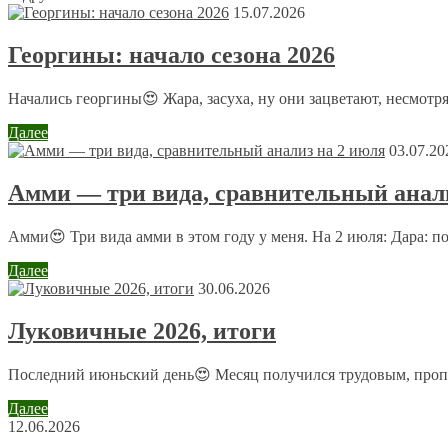
Оставить комментарий
15.07.2026
Ваш адрес email не будет опубликован.
Обязательные поля пом
Георгины: начало сезона 2026
Начались георгины😍 Жара, засуха, ну они зацветают, несмотря
Далее
03.07.20
Амми — три вида, сравнительный анали
Комментарий
*
Имя
*
Амми😍 Три вида амми в этом году у меня. На 2 июля: Дара: п
Email
*
Далее
30.06.2026
Сайт
Луковичные 2026, итоги
Последний июньский день😍 Месяц получился трудовым, пропол
Отправляя сообщение, Вы разрешаете сбор и обработку пе
Далее
12.06.2026