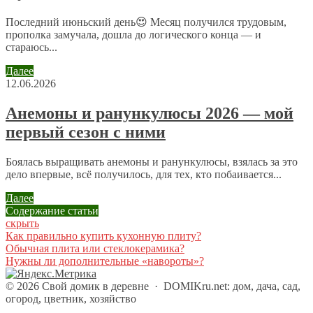
Последний июньский день😍 Месяц получился трудовым,
Имя
*
прополка замучала, дошла до логического конца — и
стараюсь...
Email
*
Далее
Сайт
12.06.2026
Анемоны и ранункулюсы 2026 — мой
первый сезон с ними
Отправляя сообщение, Вы разрешаете сбор и обработку
персональных данных.
Политика конфиденциальности
.
Боялась выращивать анемоны и ранункулюсы, взялась за это
дело впервые, всё получилось, для тех, кто побаивается...
Далее
Содержание статьи
скрыть
Как правильно купить кухонную плиту?
Обычная плита или стеклокерамика?
Нужны ли дополнительные «навороты»?
©
2026
Свой домик в деревне
·
DOMIKru.net: дом, дача, сад,
огород, цветник, хозяйство