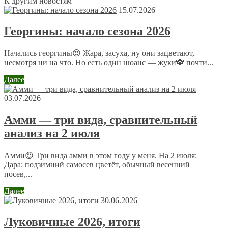
Обсуждение: есть 1 комментарий
К другим новостям
15.07.2026
Георгины: начало сезона 2026
Людмила
16 декабря 2013 в 21:57
Начались георгины😍 Жара, засуха, ну они зацветают,
Как раз вчера, наконец-то купили новую плиту.
несмотря ни на что. Но есть один нюанс — жуки🙈 почти...
Выбирать сейчас очень сложно, многое зависит от
хорошего продавца консультанта, который может
Далее
объяснить + и — каждой модели. Выбрали полностью
газовую плиту с духовкой фирмы Bosch. Осталось
03.07.2026
подключить и пробовать.
Амми — три вида, сравнительный
Оставить комментарий
анализ на 2 июля
Ваш адрес email не будет опубликован.
Обязательные поля
помечены
*
Амми😍 Три вида амми в этом году у меня. На 2 июля:
Комментарий
*
Дара: подзимний самосев цветёт, обычный весенний
посев,...
Далее
30.06.2026
Луковичные 2026, итоги