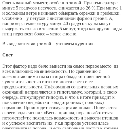
Очень важный момент, особенно зимой. При температуре
минус 5 градусов несучесть снижается до 26 %.При минус 1
и холодном ветре начинают обмерзать сережки и гребешки.
Особенно – у петухов с листовидной формой гребня. А,
например, температуру минус 40 градусов куры могут
выдержать только в течении 5 минут, тогда как другие виды
птиц переносят более – менее сносно.
Вывод: хотим яиц зимой – утепляем курятник.
Свет
Этот фактор надо было вынести на самое первое место, из
всех влияющих на яйценоскость. По сравнению с
млекопитающими глаза птицы обладают повышенной
чувствительностью интенсивности света и ее
продолжительности. Информация со зрительных нервных
окончаний направляются в гипоталамус, который, в свою
очередь, стимулирует гипофиз, и что в итоге приводит к
повышению выработки гонадотропных ( половых)
гормонов. Происходит стимуляция яичников. Получается
своего рода сигнал : «Весна пришла, пора позаботиться
потомстве!»т.е появилась возможность и вывести птенцов,
и с успехом воспитать их, т.к.в природе установилась
благоприятная погода , и есть свободный доступ к кормам.