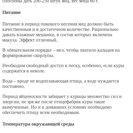
способны дать 200-250 штук яиц, вес яйца 60 г.
Питание
Питание в период пикового несения яиц должно быть
качественным и в достаточном количестве. Рационально
давать влажные мешанки, в состав которых включена
макуха. Эффект отличный.
В обязательном порядке – мел, чтобы хватило кальция на
формирование скорлупы.
Необходим свободный доступ к песку, особенно, если куры
содержатся в неволе.
Вода – вроде не водоплавающая птица, а воде нуждается
постоянно.
Период яйценоскости забирает у курицы множество сил и
энергии, не зря же после птицефабрик куры такие
вымученные. Но и в домашних условиях необходимо
обеспечить птицу всем необходимым.
Температура окружающей среды