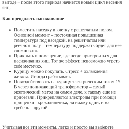
выгоде – после этого периода начнется новый цикл несения
яиц.
Как преодолеть насиживание
Поместить наседку в клетку с решетчатым полом.
Основной момент – постоянная повышенная
температура под наседкой, на решетчатом или
реечном полу – температуру поддержать будет для нее
сложновато.
Прикрыть в помещение, где негде пристроиться для
насиживания яиц. Тот же эффект, невозможно угреть
себе местечко.
Kурицу можно покупать. Стресс + охлаждения
живота. Иногда срабатывает.
Повоздействовать на курицу электрическим током 15
В через понижающий трансформатор – самый
экзотический метод на самом деле, к такому еще не
прибегали. Прикрепляются электроды при помощи
прищепки –крокодильчика, на ножку один, и на
гребень – другой.
Учитывая все эти моменты, легко и просто вы выберете