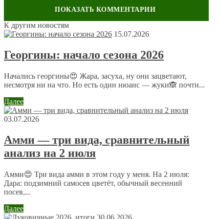
Обсуждение: 38 комментариев
К другим новостям
15.07.2026
Георгины: начало сезона 2026
ирина
23 марта 2012 в 19:41
Начались георгины😍 Жара, засуха, ну они зацветают,
Мы в этом гуду хотим курочек завести, место
несмотря ни на что. Но есть один нюанс — жуки🙈 почти...
позволяет на участке, думаю штучек 10 нам хватит.
Далее
Сергей
03.07.2026
23 марта 2012 в 20:19
Амми — три вида, сравнительный
Мы покупаем яйца, когда бываем нра даче, у местных
анализ на 2 июля
жителей. Так вот зимой яиц очень мало и не хватало, а
весной уже покупаем столько, сколько нам
необходимо.
Амми😍 Три вида амми в этом году у меня. На 2 июля:
Дара: подзимний самосев цветёт, обычный весенний
посев,...
Ульяна
23 марта 2012 в 20:28
Далее
30.06.2026