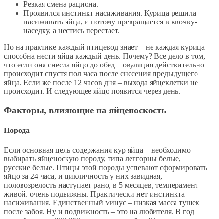
Резкая смена рациона.
Проявился инстинкт насиживания. Курица решила
насиживать яйца, и потому превращается в квочку-
наседку, а нестись перестает.
Но на практике каждый птицевод знает – не каждая курица
способна нести яйца каждый день. Почему? Все дело в том,
что если она снесла яйцо до обед – овуляция действительно
происходит спустя пол часа после снесения предыдущего
яйца. Если же после 12 часов дня – выхода яйцеклетки не
происходит. И следующее яйцо появится через день.
Факторы, влияющие на яйценоскость
Порода
Если основная цель содержания кур яйца – необходимо
выбирать яйценоскую породу, типа леггорны белые,
русские белые. Птицы этой породы успевают сформировать
яйцо за 24 часа, и цикличность у них завидная,
половозрелость наступает рано, в 5 месяцев, темперамент
живой, очень подвижны. Практически нет инстинкта
насиживания. Единственный минус – низкая масса тушек
после забоя. Ну и подвижность – это на любителя. В год