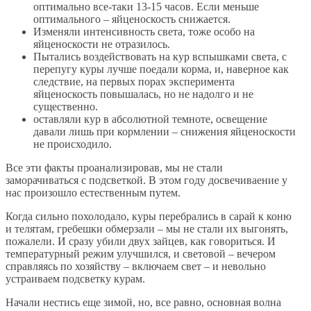
оптимально все-таки 13-15 часов. Если меньше
оптимального – яйценоскость снижается.
Изменяли интенсивность света, тоже особо на
яйценоскости не отразилось.
Пытались воздействовать на кур вспышками света, с
перепугу куры лучше поедали корма, и, наверное как
следствие, на первых порах эксперимента
яйценоскость повышалась, но не надолго и не
существенно.
оставляли кур в абсолютной темноте, освещение
давали лишь при кормлении – снижения яйценоскости
не происходило.
Все эти факты проанализировав, мы не стали
заморачиваться с подсветкой. В этом году досвечиваение у
нас произошло естественным путем.
Когда сильно похолодало, куры перебрались в сарай к коню
и телятам, гребешки обмерзали – мы не стали их выгонять,
пожалели. И сразу убили двух зайцев, как говориться. И
температурный режим улучшился, и световой – вечером
справляясь по хозяйству – включаем свет – и невольно
устраиваем подсветку курам.
Начали нестись еще зимой, но, все равно, основная волна