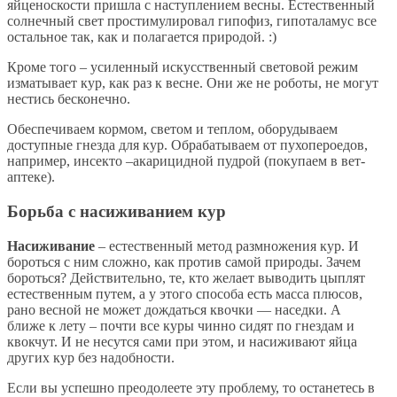
яйценоскости пришла с наступлением весны. Естественный
солнечный свет простимулировал гипофиз, гипоталамус все
остальное так, как и полагается природой. :)
Кроме того – усиленный искусственный световой режим
изматывает кур, как раз к весне. Они же не роботы, не могут
нестись бесконечно.
Обеспечиваем кормом, светом и теплом, оборудываем
доступные гнезда для кур. Обрабатываем от пухопероедов,
например, инсекто –акарицидной пудрой (покупаем в вет-
аптеке).
Борьба с насиживанием кур
Насиживание
– естественный метод размножения кур. И
бороться с ним сложно, как против самой природы. Зачем
бороться? Действительно, те, кто желает выводить цыплят
естественным путем, а у этого способа есть масса плюсов,
рано весной не может дождаться квочки — наседки. А
ближе к лету – почти все куры чинно сидят по гнездам и
квокчут. И не несутся сами при этом, и насиживают яйца
других кур без надобности.
Если вы успешно преодолеете эту проблему, то останетесь в