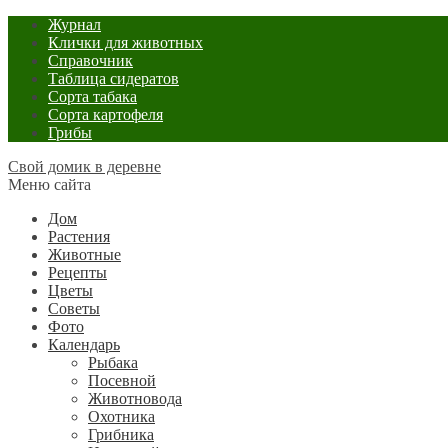
Журнал
Клички для животных
Справочник
Таблица сидератов
Сорта табака
Сорта картофеля
Грибы
Свой домик в деревне
Меню сайта
Дом
Растения
Животные
Рецепты
Цветы
Советы
Фото
Календарь
Рыбака
Посевной
Животновода
Охотника
Грибника