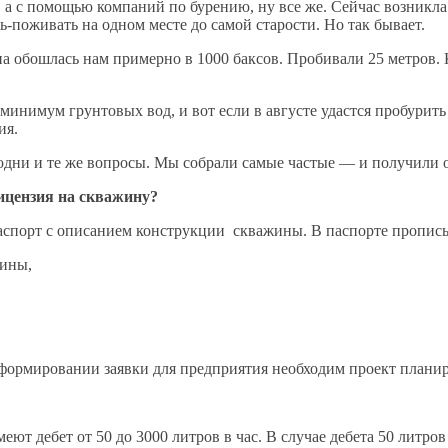
 а с помощью компаний по бурению, ну все же. Сейчас возникла
ь-поживать на одном месте до самой старости. Но так бывает.
а обошлась нам примерно в 1000 баксов. Пробивали 25 метров. К
минимум грунтовых вод, и вот если в августе удастся пробурить
ия.
одни и те же вопросы. Мы собрали самые частые — и получили 
ицензия на скважину?
паспорт с описанием конструкции скважины. В паспорте пропис
жины,
ормировании заявки для предприятия необходим проект планиру
еют дебет от 50 до 3000 литров в час. В случае дебета 50 литров