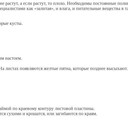
е растут, а если растут, то плохо. Необходимы постоянные поли
циалистами как «залитая», и влага, и питательные вещества в т
торые кусты.
м настоем.
 На листах появляются желтые пятна, которые позднее высыхают
каймой по краевому контуру листовой пластины.
ятся сухими и крошатся, или загибаются по краям.