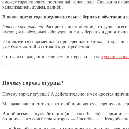
сможет гарантировать постоянный запас воды. Скважина с нако
канализацией, душем, ванной.
В какое время года предпочтительнее бурить и обустраиват
Ответ специалиста
: Распространено мнение, что лучше всего
имеющая необходимое оборудование для бурения и достаточный
Используется современная и проверенная техника, которая позв
уже будет чистой и готовой к употреблению.
Статья в сокращении, если тема интересна — см.
Бурение сква
Почему горчат огурцы?
Почему горчат огурцы? А действительно, в чем кроется причин
Мы даже нашли статью, в которой приводятся сведения о неве
Виной всему — кукурбитацин (англ. cucurbitacin) — органиче
ботанического семейства которых — Cucurbitaceae. Кукурбитац
Кукурбитацин в овощах синтезируется при определенных 