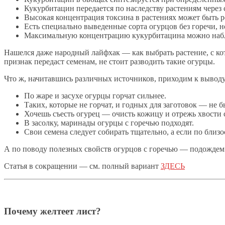
Кукурбитацин передается по наследству растениям через 
Высокая концентрация токсина в растениях может быть 
Есть специально выведенные сорта огурцов без горечи, но
Максимальную концентрацию кукурбитацина можно наблюд
Нашелся даже народный лайфхак — как выбрать растение, с кот
признак передаст семенам, не стоит разводить такие огурцы.
Что ж, начитавшись различных источников, приходим к выводу,
По жаре и засухе огурцы горчат сильнее.
Таких, которые не горчат, и годных для заготовок — не б
Хочешь съесть огурец — очисть кожицу и отрежь хвости с
В засолку, маринады огурцы с горечью подходят.
Свои семена следует собирать тщательно, а если по близо
А по поводу полезных свойств огурцов с горечью — подождем 
Статья в сокращении — см. полный вариант
ЗДЕСЬ
Почему желтеет лист?