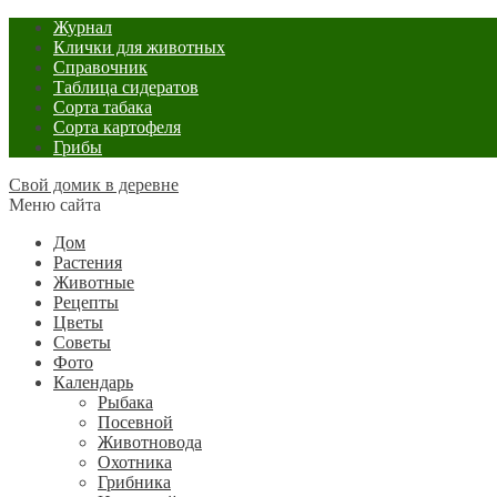
Журнал
Клички для животных
Справочник
Таблица сидератов
Сорта табака
Сорта картофеля
Грибы
Свой домик в деревне
Меню сайта
Дом
Растения
Животные
Рецепты
Цветы
Советы
Фото
Календарь
Рыбака
Посевной
Животновода
Охотника
Грибника