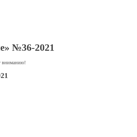
е» №36-2021
у вниманию!
021