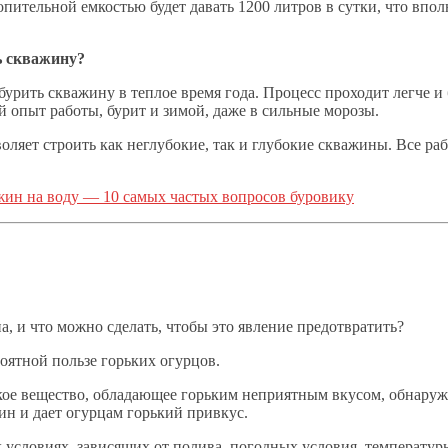
пительной емкостью будет давать 1200 литров в сутки, что впол
ь скважину?
 бурить скважину в теплое время года. Процесс проходит легче 
 опыт работы, бурит и зимой, даже в сильные морозы.
оляет строить как неглубокие, так и глубокие скважины. Все раб
жин на воду — 10 самых частых вопросов буровику
а, и что можно сделать, чтобы это явление предотвратить?
роятной пользе горьких огурцов.
ское вещество, обладающее горьким неприятным вкусом, обнаруж
ин и дает огурцам горький привкус.
условиях, зависящих от полива, погодных условия, температуры