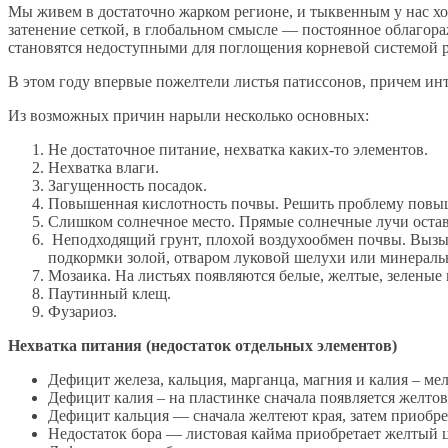
Мы живем в достаточно жарком регионе, и тыквенным у нас хор
затенение сеткой, в глобальном смысле — постоянное облагораж
становятся недоступными для поглощения корневой системой 
В этом году впервые пожелтели листья патиссонов, причем инт
Из возможных причин нарыли несколько основных:
Не достаточное питание, нехватка каких-то элементов.
Нехватка влаги.
Загущенность посадок.
Повышенная кислотность почвы. Решить проблему повыш
Слишком солнечное место. Прямые солнечные лучи остав
Неподходящий грунт, плохой воздухообмен почвы. Вызыва
подкормки золой, отваром луковой шелухи или минера
Мозаика. На листьях появляются белые, желтые, зеленые
Паутинный клещ.
Фузариоз.
Нехватка питания (недостаток отдельных элементов)
Дефицит железа, кальция, марганца, магния и калия – ме
Дефицит калия – на пластинке сначала появляется желтова
Дефицит кальция — сначала желтеют края, затем приобр
Недостаток бора — листовая кайма приобретает желтый 