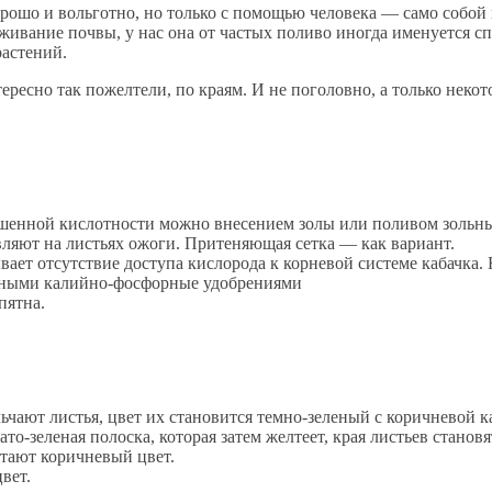
ошо и вольготно, но только с помощью человека — само собой н
ивание почвы, у нас она от частых поливо иногда именуется спе
растений.
ересно так пожелтели, по краям. И не поголовно, а только неко
енной кислотности можно внесением золы или поливом зольны
ляют на листьях ожоги. Притеняющая сетка — как вариант.
ет отсутствие доступа кислорода к корневой системе кабачка.
льными калийно-фосфорные удобрениями
 пятна.
льчают листья, цвет их становится темно-зеленый с коричневой 
то-зеленая полоска, которая затем желтеет, края листьев станов
етают коричневый цвет.
цвет.