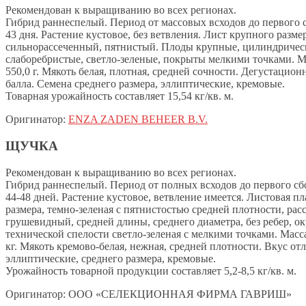
Рекомендован к выращиванию во всех регионах.
Гибрид раннеспелый. Период от массовых всходов до первого с
43 дня. Растение кустовое, без ветвления. Лист крупного разме
сильнорассеченный, пятнистый. Плоды крупные, цилиндричес
слаборебристые, светло-зеленые, покрыты мелкими точками. 
550,0 г. Мякоть белая, плотная, средней сочности. Дегустацион
балла. Семена среднего размера, эллиптические, кремовые.
Товарная урожайность составляет 15,54 кг/кв. м.
Оригинатор:
ENZA ZADEN BEHEER B.V.
ЩУЧКА
Рекомендован к выращиванию во всех регионах.
Гибрид раннеспелый. Период от полных всходов до первого сб
44-48 дней. Растение кустовое, ветвление имеется. Листовая п
размера, темно-зеленая с пятнистостью средней плотности, рас
грушевидный, средней длины, среднего диаметра, без ребер, ок
технической спелости светло-зеленая с мелкими точками. Масса
кг. Мякоть кремово-белая, нежная, средней плотности. Вкус о
эллиптические, среднего размера, кремовые.
Урожайность товарной продукции составляет 5,2-8,5 кг/кв. м.
Оригинатор: ООО «СЕЛЕКЦИОННАЯ ФИРМА ГАВРИШ»