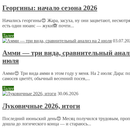
Ваш адрес email не будет опубликован.
Обязательные поля пом
Георгины: начало сезона 2026
Начались георгины😍 Жара, засуха, ну они зацветают, несмотря
есть один нюанс — жуки🙈 почти...
Далее
03.07.20
Комментарий
*
Амми — три вида, сравнительный анали
Имя
*
июля
Email
*
Амми😍 Три вида амми в этом году у меня. На 2 июля: Дара: 
самосев цветёт, обычный весенний посев,...
Сайт
Далее
30.06.2026
Отправляя сообщение, Вы разрешаете сбор и обработку пер
Луковичные 2026, итоги
данных.
Политика конфиденциальности
.
Последний июньский день😍 Месяц получился трудовым, пропо
дошла до логического конца — и стараюсь...