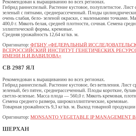
Рекомендован к выращиванию во всех регионах.
Гибрид раннеспелый. Растение кустовое, полуплетистое. Лист 
зеленый с пятнами, среднерассеченный. Плоды цилиндрические
очень слабая, бело- зеленой окраски, с маленькими точками. М
400,0 г. Мякоть белая, средней плотности, сочная. Семена средн
эллиптической формы, кремовые.
Средняя урожайность 12,64 кг/кв. м.
Оригинатор:
ФГБНУ «ФЕДЕРАЛЬНЫЙ ИССЛЕДОВАТЕЛЬС
ВСЕРОССИЙСКИЙ ИНСТИТУТ ГЕНЕТИЧЕСКИХ РЕСУРС
ИМЕНИ Н.И.ВАВИЛОВА»
СВ 2987 ЯЛ
Рекомендован к выращиванию во всех регионах.
Гибрид раннеспелый. Растение кустовое, без ветвления. Лист с
зеленый, без пятен, среднерассеченный. Плоды короткие, бул
светло-зеленые. Масса плода — 560,0 г. Мякоть кремовая, плотн
Семена среднего размера, широкоэллиптические, кремовые.
Товарная урожайность 9,3 кг/кв. м. Выход товарной продукции 
Оригинатор:
MONSANTO VEGETABLE IP MANAGEMENT B.
ШЕРХАН