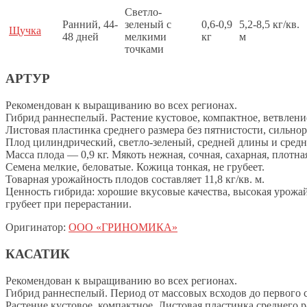
Светло-
Ранний, 44-
зеленый с
0,6-0,9
5,2-8,5 кг/кв.
Щучка
48 дней
мелкими
кг
м
точками
АРТУР
Рекомендован к выращиванию во всех регионах.
Гибрид раннеспелый. Растение кустовое, компактное, ветвление
Листовая пластинка среднего размера без пятнистости, сильнор
Плод цилиндрический, светло-зеленый, средней длины и средн
Масса плода — 0,9 кг. Мякоть нежная, сочная, сахарная, плотна
Семена мелкие, беловатые. Кожица тонкая, не грубеет.
Товарная урожайность плодов составляет 11,8 кг/кв. м.
Ценность гибрида: хорошие вкусовые качества, высокая урожай
грубеет при перерастании.
Оригинатор:
ООО «ГРИНОМИКА»
КАСАТИК
Рекомендован к выращиванию во всех регионах.
Гибрид раннеспелый. Период от массовых всходов до первого с
Растение кустовое, компактное. Листовая пластинка среднего р