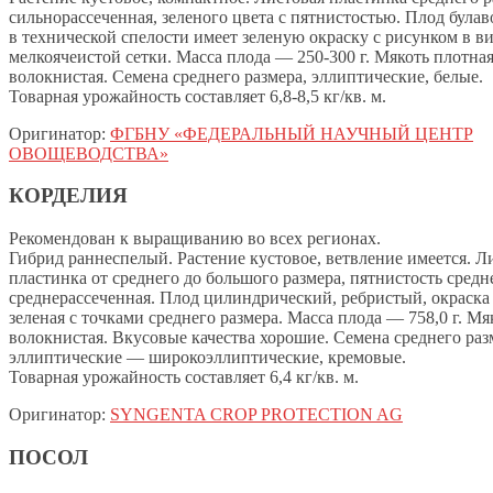
сильнорассеченная, зеленого цвета с пятнистостью. Плод бул
в технической спелости имеет зеленую окраску с рисунком в в
мелкоячеистой сетки. Масса плода — 250-300 г. Мякоть плотная
волокнистая. Семена среднего размера, эллиптические, белые.
Товарная урожайность составляет 6,8-8,5 кг/кв. м.
Оригинатор:
ФГБНУ «ФЕДЕРАЛЬНЫЙ НАУЧНЫЙ ЦЕНТР
ОВОЩЕВОДСТВА»
КОРДЕЛИЯ
Рекомендован к выращиванию во всех регионах.
Гибрид раннеспелый. Растение кустовое, ветвление имеется. Л
пластинка от среднего до большого размера, пятнистость средн
среднерассеченная. Плод цилиндрический, ребристый, окраска
зеленая с точками среднего размера. Масса плода — 758,0 г. Мя
волокнистая. Вкусовые качества хорошие. Семена среднего раз
эллиптические — широкоэллиптические, кремовые.
Товарная урожайность составляет 6,4 кг/кв. м.
Оригинатор:
SYNGENTA CROP PROTECTION AG
ПОСОЛ