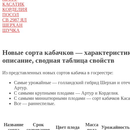
КАСАТИК
КОРДЕЛИЯ
ПОСОЛ
СВ 2987 ЯЛ
ШЕРХАН
ЩУЧКА
Новые сорта кабачков — характеристи
описание, сводная таблица свойств
Из представленных новых сортов кабачка в госреестре:
Самые урожайные — голландский гибрид Шерхан и оте
Артур.
С самыми крупными плодами — Артур и Корделия.
С самыми миниатюрными плодами — сорт кабачков Каса
Все — раннеспелые.
Название
Срок
Масса
Цвет плода
Урожайность
сорта
созревания
пода