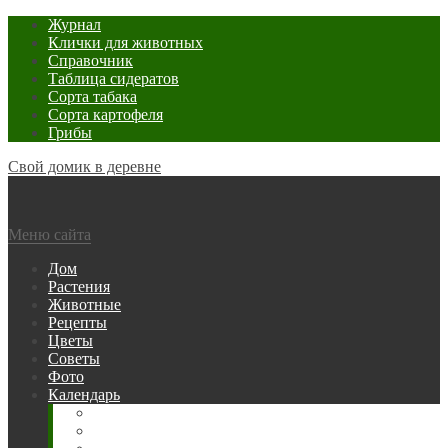
Журнал
Клички для животных
Справочник
Таблица сидератов
Сорта табака
Сорта картофеля
Грибы
Свой домик в деревне
Меню сайта
Дом
Растения
Животные
Рецепты
Цветы
Советы
Фото
Календарь
Рыбака
Посевной