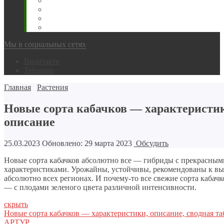
Животновода
Охотника
Грибника
Народный
Мы в социальных сетях
Вконтакте
Telegram
Главная
Растения
Новые сорта кабачков — характеристи
описание
25.03.2023
Обновлено: 29 марта 2023
Обсудить
Новые сорта кабачков абсолютно все — гибриды с прекрасным
характеристиками. Урожайны, устойчивы, рекомендованы к 
абсолютно всех регионах. И почему-то все свежие сорта кабачк
— с плодами зеленого цвета различной интенсивности.
скрыть
Новые сорта кабачков — характеристики, описание, сводная та
АРТУР