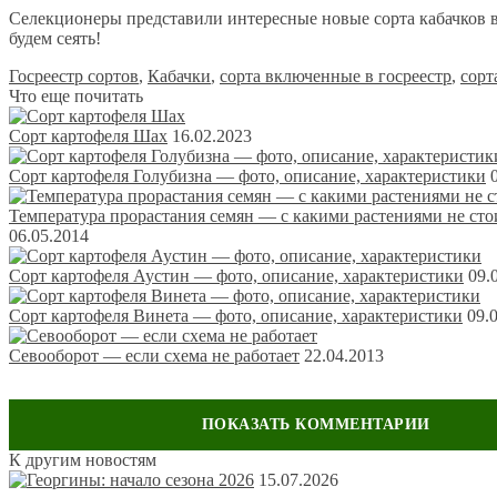
Селекционеры представили интересные новые сорта кабачков 
будем сеять!
Госреестр сортов
,
Кабачки
,
сорта включенные в госреестр
,
сорт
Что еще почитать
Сорт картофеля Шах
16.02.2023
Сорт картофеля Голубизна — фото, описание, характеристики
Температура прорастания семян — с какими растениями не сто
06.05.2014
Сорт картофеля Аустин — фото, описание, характеристики
09.
Сорт картофеля Винета — фото, описание, характеристики
09.
Севооборот — если схема не работает
22.04.2013
К другим новостям
Оставить комментарий
15.07.2026