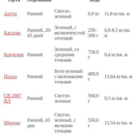
Светло-
Артур
Ранний
0,9 кг
11,8 кг/кв. м
зеленый
Зеленый, с
Ранний, 20-
250-
6,8-8,5 кг/кв.
Касатик
мелкоячеистой
45 дней
300 г
м
сеточкой
Зеленый, со
758,0
Корделия
Ранний
средними
6,4 кг/кв. м
г
точками
Бело-зеленый
400,0
Посол
Ранний
с маленькими
12,64 кг/кв. м
г
точками
СВ 2987
Светло-
560,0
Ранний
9,3 кг/кв. м
ЯЛ
зеленые
г
Светло-
Ранний, 43
зеленый, с
550,0
Шерхан
15,54 кг/кв. м
дня
мелкими
г
точками