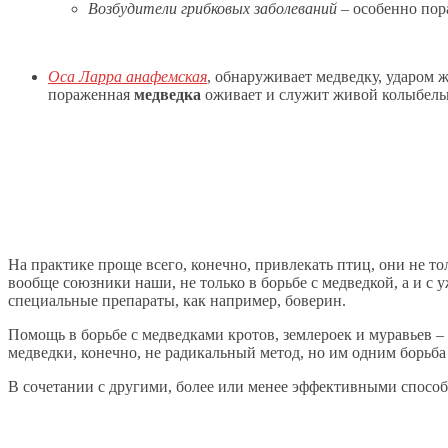
Возбудители грибковых заболеваний
– особенно пор
Оса Ларра анафемская
, обнаруживает медведку, ударом 
пораженная
медведка
оживает и служит живой колыбель
На практике проще всего, конечно, привлекать птиц, они не то
вообще союзники наши, не только в борьбе с медведкой, а и с
специальные препараты, как например, боверин.
Помощь в борьбе с медведками кротов, землероек и муравьев – 
медведки, конечно, не радикальный метод, но им одним борьба
В сочетании с другими, более или менее эффективными способ