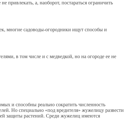
не привлекать, а, наоборот, постараться ограничить
ерек, многие садоводы-огородники ищут способы и
ями, в том числе и с медведкой, но на огороде ее не
мых и способны реально сократить численность
телей. Но специально «под вредителя» жужелицу развести
ящей защиты растений. Среди жужелиц имеются