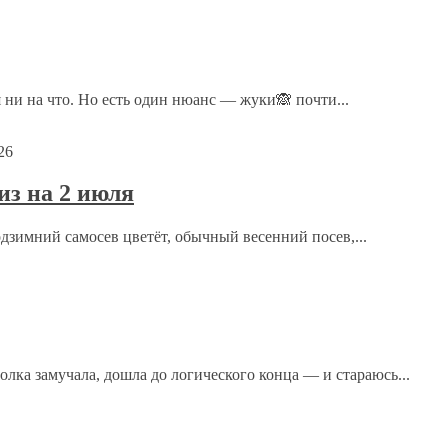
 ни на что. Но есть один нюанс — жуки🙈 почти...
жай:)
ют и все что на огороде :)
26
з на 2 июля
ечены
*
одзимний самосев цветёт, обычный весенний посев,...
ка замучала, дошла до логического конца — и стараюсь...