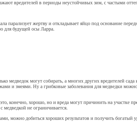
ажают вредителей в периоды неустойчивых зим, с частыми отте
жала парализует жертву и откладывает яйцо под основание пере
ю для будущей осы Ларра.
лько медведок могут собирать, а многих других вредителей сада 
 ужами и змеями. Ну а грибковые заболевания для медведки мож
это, конечно, хорошо, но и вреда могут причинить на участке п
 с медведкой не ограничивается.
ами, можно добиться хороших результатов и получить богатый у