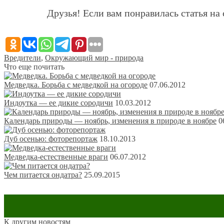
Друзья! Если вам понравилась статья на 
Вредители
,
Окружающий мир - природа
Что еще почитать
Медведка. Борьба с медведкой на огороде
07.06.2012
Индоутка — ее дикие сородичи
10.03.2012
Календарь природы — ноябрь, изменения в природе в ноябре
0
Дуб осенью: фоторепортаж
18.10.2013
Медведка-естественные враги
06.07.2012
Чем питается ондатра?
25.09.2015
Обсуждение: есть 1 комментарий
К другим новостям