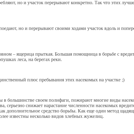
ебляют, но и участок перерывают конкретно. Так что этих лучше 
к поедают, но и перерывают своими ходами участок вдоль и поп
вном – ящерица прыткая. Большая помощница в борьбе с вредител
опушках леса, на берегах реки.
динственный плюс пребывания этих насекомых на участке ;)
 в большинстве своем полифаги, пожирают многие виды насеко
тва, серьезно снижает нарастание численности насекомых вреди
я как дополнительное средство борьбы. Как еще один метод щад
более известны несколько видов хлебных жужелиц.