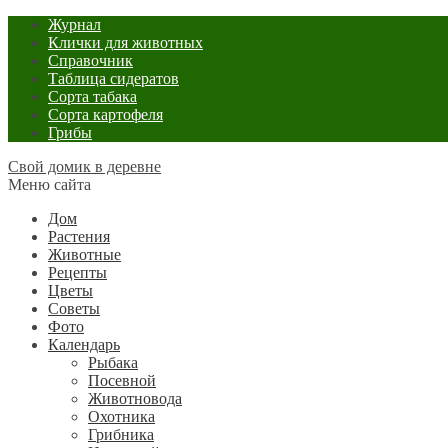
Журнал
Клички для животных
Справочник
Таблица сидератов
Сорта табака
Сорта картофеля
Грибы
Свой домик в деревне
Меню сайта
Дом
Растения
Животные
Рецепты
Цветы
Советы
Фото
Календарь
Рыбака
Посевной
Животновода
Охотника
Грибника