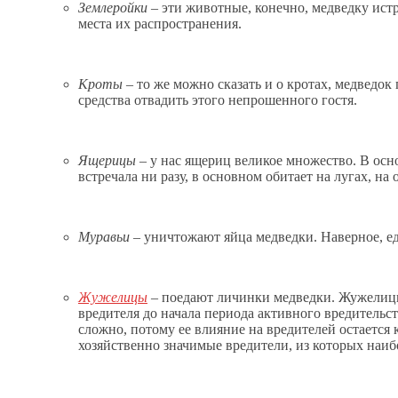
Землеройки
– эти животные, конечно, медведку истр
места их распространения.
Кроты
– то же можно сказать и о кротах, медведо
средства отвадить этого непрошенного гостя.
Ящерицы
– у нас ящериц великое множество. В осно
встречала ни разу, в основном обитает на лугах, на 
Муравьи
– уничтожают яйца медведки. Наверное, е
Жужелицы
– поедают личинки медведки. Жужелицы
вредителя до начала периода активного вредительс
сложно, потому ее влияние на вредителей остаетс
хозяйственно значимые вредители, из которых наи