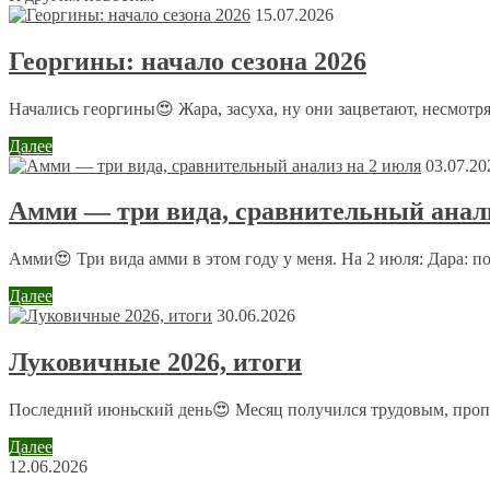
15.07.2026
Георгины: начало сезона 2026
Аленка
6 июля 2012 в 19:12
Начались георгины😍 Жара, засуха, ну они зацветают, несмотря
А вот как эти птицы,и насекомоядные они не склюют уро
Вот гуси так же их едят, и куры, но они так же подкашива
Далее
03.07.20
Оставить комментарий
Амми — три вида, сравнительный анали
Ваш адрес email не будет опубликован.
Обязательные поля пом
Амми😍 Три вида амми в этом году у меня. На 2 июля: Дара: п
Далее
30.06.2026
Луковичные 2026, итоги
Комментарий
*
Имя
*
Последний июньский день😍 Месяц получился трудовым, пропол
Далее
Email
*
12.06.2026