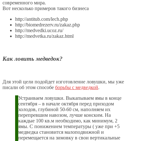
современного мира.
Вот несколько примеров такого бизнеса
http://antitub.com/lech.php
http://biomedrezerv.ru/zakaz.php
http://medvedki.ucoz.ru/
http://medvetka.ru/zakaz.html
Как ловить медведок?
Для этой цели подойдет изготовление ловушки, мы уже
писали об этом способе
борьбы с медведкой
.
Устраиваем ловушки. Выкапываем ямы в конце
сентября – в начале октября перед приходом
холодов, глубиной 50-60 см, наполняем их
перепревшим навозом, лучше конским. На
каждые 100 кв.м необходимо, как минимум, 2
ямы. С понижением температуры ( уже при +5
медведка становится малоподвижной и
перемещается на зимовку в свои вертикальные