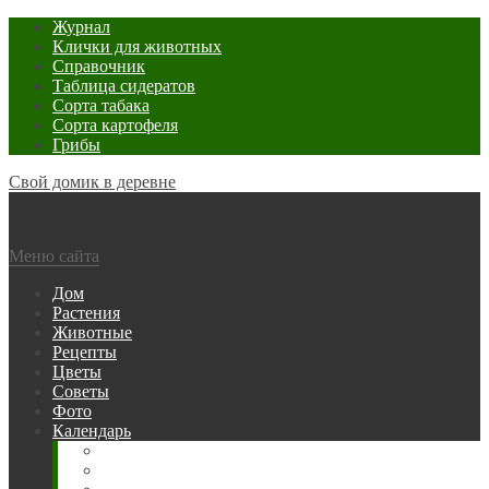
Журнал
Клички для животных
Справочник
Таблица сидератов
Сорта табака
Сорта картофеля
Грибы
Свой домик в деревне
Меню сайта
Дом
Растения
Животные
Рецепты
Цветы
Советы
Фото
Календарь
Рыбака
Посевной