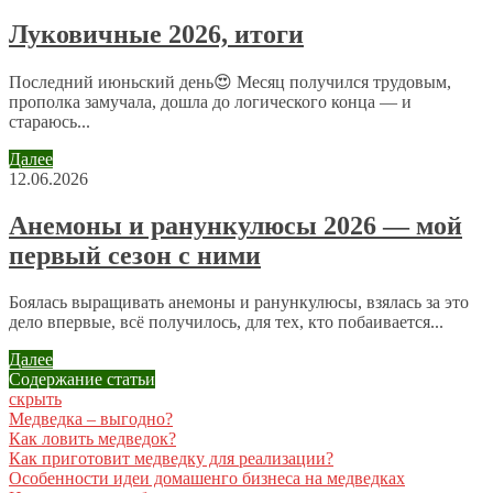
Мерзкое насекомое, похоже на гибрид рака и таракана.
Великолепно роет норы, хорошо плавает и даже
Луковичные 2026, итоги
летает. Предпочитает богатые, влажные, черноземные,
торфянистые или суглинистые почвы.
Последний июньский день😍 Месяц получился трудовым,
прополка замучала, дошла до логического конца — и
стараюсь...
admin
23 июля 2012 в 22:30
Далее
12.06.2026
Я в шоке именно от цены — казалось бы, такое
ужасное вредосное насекомое!
Анемоны и ранункулюсы 2026 — мой
первый сезон с ними
admin
23 июля 2012 в 22:32
Боялась выращивать анемоны и ранункулюсы, взялась за это
дело впервые, всё получилось, для тех, кто побаивается...
Рада видеть вас на сайте! Уже не боремся столь рьяно
— страемся сосуществовать без потерь с нашей
Далее
стороны или применять щадящие меры, куда ж от этой
Содержание статьи
медведки деться…;)
скрыть
Медведка – выгодно?
Как ловить медведок?
admin
Как приготовит медведку для реализации?
23 июля 2012 в 22:33
Особенности идеи домашенго бизнеса на медведках