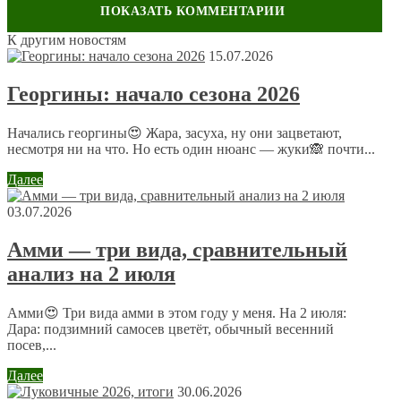
Обсуждение: 18 комментариев
К другим новостям
15.07.2026
Георгины: начало сезона 2026
Аленка
23 июля 2012 в 15:51
Начались георгины😍 Жара, засуха, ну они зацветают,
Ой я их так боюсь)) ну идея прикольная, а чего вот
несмотря ни на что. Но есть один нюанс — жуки🙈 почти...
тараканов можно продавать …
Далее
Ольга
03.07.2026
23 июля 2012 в 16:08
Амми — три вида, сравнительный
Прожорливая медведка – злостный вредитель. Борьба
анализ на 2 июля
с нею может тянуться годами. Между тем существует
множество способов избавиться от этой неприятной
соседки. Спасибо за интересную статью.
Амми😍 Три вида амми в этом году у меня. На 2 июля:
Дара: подзимний самосев цветёт, обычный весенний
посев,...
Ольга
23 июля 2012 в 16:09
Далее
30.06.2026