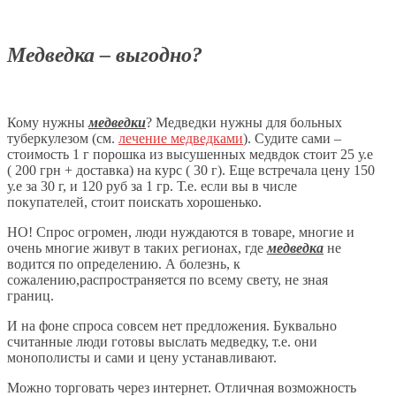
Медведка – выгодно?
Кому нужны
медведки
? Медведки нужны для больных
туберкулезом (см.
лечение медведками
). Судите сами –
стоимость 1 г порошка из высушенных медвдок стоит 25 у.е
( 200 грн + доставка) на курс ( 30 г). Еще встречала цену 150
у.е за 30 г, и 120 руб за 1 гр. Т.е. если вы в числе
покупателей, стоит поискать хорошенько.
НО! Спрос огромен, люди нуждаются в товаре, многие и
очень многие живут в таких регионах, где
медведка
не
водится по определению. А болезнь, к
сожалению,распространяется по всему свету, не зная
границ.
И на фоне спроса совсем нет предложения. Буквально
считанные люди готовы выслать медведку, т.е. они
монополисты и сами и цену устанавливают.
Можно торговать через интернет. Отличная возможность