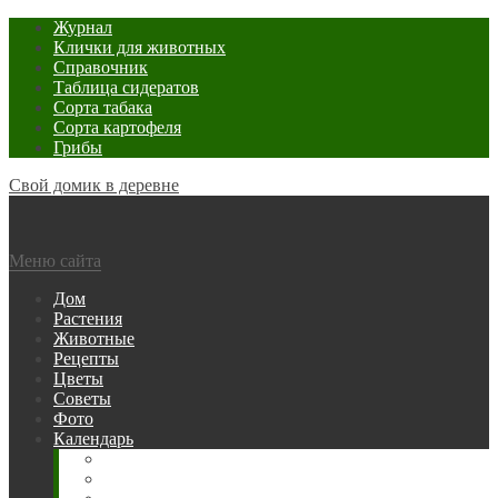
Журнал
Клички для животных
Справочник
Таблица сидератов
Сорта табака
Сорта картофеля
Грибы
Свой домик в деревне
Меню сайта
Дом
Растения
Животные
Рецепты
Цветы
Советы
Фото
Календарь
Рыбака
Посевной