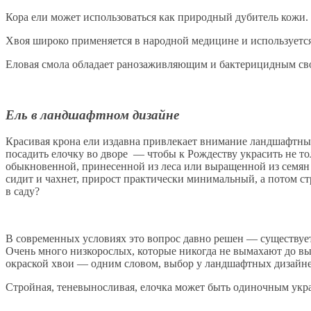
Кора ели может использоваться как природный дубитель кожи.
Хвоя широко применяется в народной медицине и используетс
Еловая смола обладает ранозаживляющим и бактерицидным св
Ель в ландшафтном дизайне
Красивая крона ели издавна привлекает внимание ландшафтных
посадить елочку во дворе — чтобы к Рождеству украсить не т
обыкновенной, принесенной из леса или выращенной из семян —
сидит и чахнет, прирост практически минимальный, а потом ст
в саду?
В современных условиях это вопрос давно решен — существует
Очень много низкорослых, которые никогда не вымахают до выс
окраской хвои — одним словом, выбор у ландшафтных дизайн
Стройная, теневыносливая, елочка может быть одиночным укр