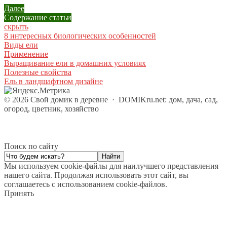
Если участок небольшой, то лучше конечно деревья не сади
Далее
участок позволяет, то это прекрасное дерево, очень крас
Содержание статьи
скрыть
8 интересных биологических особенностей
Андрей
Виды ели
27 октября 2013 в 12:38
Применение
Выращивание ели в домашних условиях
У нас тоже с прошлой весны шаровидная елочка растет. М
Полезные свойства
Ель в ландшафтном дизайне
Олег
©
2026
Свой домик в деревне
·
DOMIKru.net: дом, дача, сад,
27 октября 2013 в 16:16
огород, цветник, хозяйство
Красиво дерево, но у нас кругом растут одни сосны. Ель 
Поиск по сайту
Александра Полина
29 октября 2013 в 6:49
Мы используем cookie-файлы для наилучшего представления
нашего сайта. Продолжая использовать этот сайт, вы
@ Евгений
:
соглашаетесь с использованием cookie-файлов.
На меленьком участке просто надо высаживать маленькие 
Принять
старости. Они такие очаровательные!