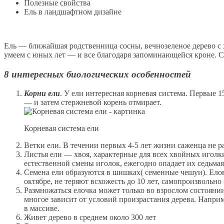
Полезные свойства
Ель в ландшафтном дизайне
Ель — ближайшая родственница сосны, вечнозеленое дерево с
умеем с юных лет — и все благодаря запоминающейся кроне. С
8 интересных биологических особенностей
Корни ели
. У ели интересная корневая система. Первые 1
— и затем стержневой корень отмирает.
Корневая система ели
Ветки ели. В течении первых 4-5 лет жизни саженца не р
Листья ели — хвоя, характерные для всех хвойных иголки, 
естественной смены иголок, ежегодно опадает их седьмая
Семена ели образуются в шишках( семенные чешуи). Ело
октябре, не теряют всхожесть до 10 лет, самопроизвольно
Размножаться елочка может только во взрослом состоянии,
многое зависит от условий произрастания дерева. Наприм
в массиве.
Живет дерево в среднем около 300 лет