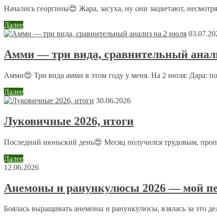
Начались георгины😍 Жара, засуха, ну они зацветают, несмотря
Мы посадили ели вдоль забора с внешней стороны. Муж не
сосна
Далее
03.07.20
Татьяна
Амми — три вида, сравнительный анали
25 октября 2013 в 20:16
Амми😍 Три вида амми в этом году у меня. На 2 июля: Дара: п
У нас в саду растет 6 видов карликовых елей две из ни
пока не могу сказать,что они у меня есть,т.к. такие крох
Далее
30.06.2026
Александра Полина
Луковичные 2026, итоги
26 октября 2013 в 8:39
@ Татьяна
:
Последний июньский день😍 Месяц получился трудовым, пропол
Татьяна, искренне восхищаюсь вашим набором елочек, я п
визита в город обязательно разоряюсь на какие-нибудь с
Далее
сподвиглась — высеять в школку семена ели обыкновенн
12.06.2026
Анемоны и ранункулюсы 2026 — мой пе
Евгений
26 октября 2013 в 21:26
Боялась выращивать анемоны и ранункулюсы, взялась за это дело