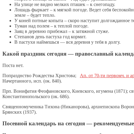
На улице не видно мелких пташек – к снегопаду.
Лошадь фыркает – к мягкой погоде. Ведет себя беспокойн
земле – будет тепло.
У коней потные копыта – скоро наступит долгожданное т
Туман над полем – к теплой погоде.
Заяц в деревню прибежал – к затяжной стуже.
Степанов день пастуха год кормит.
В пастухи наймешься — вся деревня у тебя в долгу.
Какой праздник сегодня — православный календа
Поста нет.
Попразднство Рождества Христова;
Ап. от 70-ти первомч. и 
Начертанного, исп. (ок. 840).
Прп. Вонифатия Феофановского, Киевского, игумена (1871); св
Константинопольского (ок. 686).
Священномученика Тихона (Никанорова), архиепископа Ворон
Брянских (1937).
Посевной календарь на сегодня — рекомендуемые