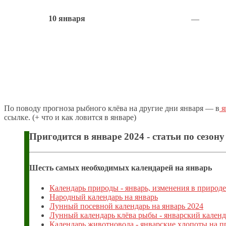
10 января
—
По поводу прогноза рыбного клёва на другие дни января — в
я
ссылке. (+ что и как ловится в январе)
Пригодится в январе 2024 - статьи по сезону
Шесть самых необходимых календарей на январь
Календарь природы - январь, изменения в природе
Народный календарь на январь
Лунный посевной календарь на январь 2024
Лунный календарь клёва рыбы - январский календ
Календарь животновода - январские хлопоты на п