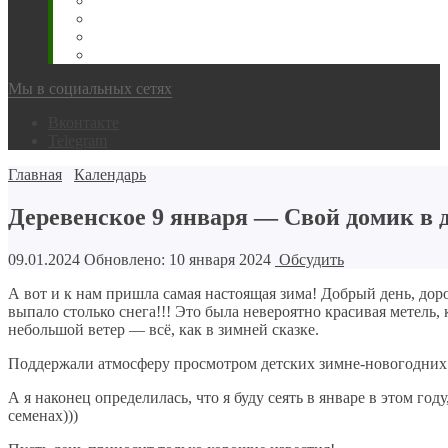
Животновода
Охотника
Грибника
Народный
Мы в социальных сетях
Вконтакте
Telegram
Главная
Календарь
Деревенское 9 января — Свой домик в д
09.01.2024
Обновлено: 10 января 2024
Обсудить
А вот и к нам пришла самая настоящая зима! Добрый день, доро
выпало столько снега!!! Это была невероятно красивая метель,
небольшой ветер — всё, как в зимней сказке.
Поддержали атмосферу просмотром детских зимне-новогодних
А я наконец определилась, что я буду сеять в январе в этом год
семенах)))