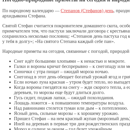
По народному календарю —
Степанов (Стефанов) день
, празд
архидьякона Стефана.
Святой Стефан считается покровителем домашнего скота, особ
примечателен тем, что пастухи заключали договора с крестьяна
сохранилось несколько пословиц: «Степанов день пастуха год 
у тебя в долгу»; «На святого Степана каждый себе пан».
Народные приметы на сегодня, связанные с погодой, природой
Снег идёт большими хлопьями – к ненастью и мокроте.
Галки и вороны кричат беспрерывно – к снегопаду или м
Синички с утра пищат – ожидай мороза ночью.
Снегопад в этот день обещает богатый урожай ягод и гри
Если ночью луна красная – утром будет тепло, но выпадет
Когда вороны гнездятся на снегу – жди скорого тепла, а 
деревьев, то морозы еще будут длиться долго.
Гусь сидит, поджав лапки, – ожидай похолодания.
Лошадь ложится – к повышению температуры воздуха.
Над равнинами стелется туман или дым – к потеплению.
Ясный день, сильные морозы – к хорошему урожаю.
Пришел Стефан – на нем красный жупан (морозный день)
Иней на деревьях в первые три дня рождественских праз
Мороз и солнце за окном – год будет урожайным.