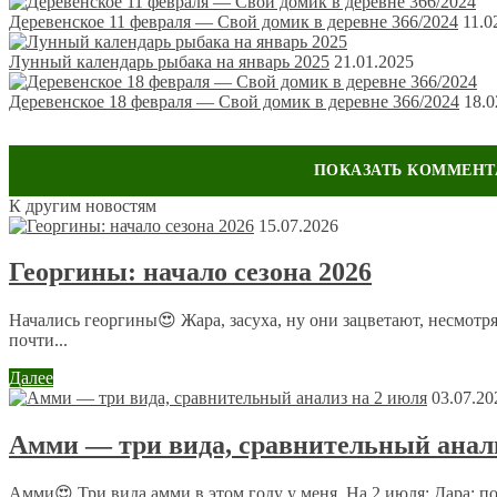
Деревенское 11 февраля — Свой домик в деревне 366/2024
11.0
Лунный календарь рыбака на январь 2025
21.01.2025
Деревенское 18 февраля — Свой домик в деревне 366/2024
18.0
К другим новостям
Оставить комментарий
15.07.2026
Ваш адрес email не будет опубликован.
Обязательные поля пом
Георгины: начало сезона 2026
Начались георгины😍 Жара, засуха, ну они зацветают, несмотр
почти...
Далее
03.07.20
Комментарий
*
Амми — три вида, сравнительный анали
Имя
*
Амми😍 Три вида амми в этом году у меня. На 2 июля: Дара: 