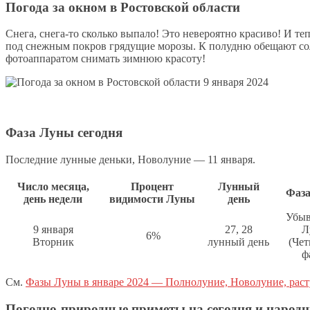
Погода за окном в Ростовской области
Снега, снега-то сколько выпало! Это невероятно красиво! И теп
под снежным покров грядущие морозы. К полудню обещают со
фотоаппаратом снимать зимнюю красоту!
Фаза Луны сегодня
Последние лунные деньки, Новолуние — 11 января.
Число месяца,
Процент
Лунный
Фаз
день недели
видимости Луны
день
Убы
9 января
27, 28
Л
6%
Вторник
лунный день
(Чет
ф
См.
Фазы Луны в январе 2024 — Полнолуние, Новолуние, ра
Погодно-природные приметы на сегодня и народ