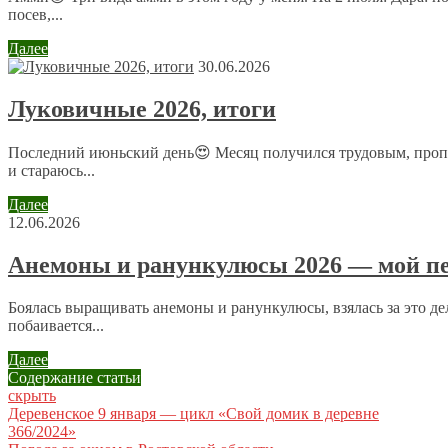
Email
*
посев,...
Сайт
Далее
30.06.2026
Луковичные 2026, итоги
Отправляя сообщение, Вы разрешаете сбор и обработку пе
конфиденциальности
.
Последний июньский день😍 Месяц получился трудовым, пропо
и стараюсь...
Далее
12.06.2026
Анемоны и ранункулюсы 2026 — мой пе
Боялась выращивать анемоны и ранункулюсы, взялась за это дел
побаивается...
Далее
Содержание статьи
скрыть
Деревенское 9 января — цикл «Свой домик в деревне
366/2024»