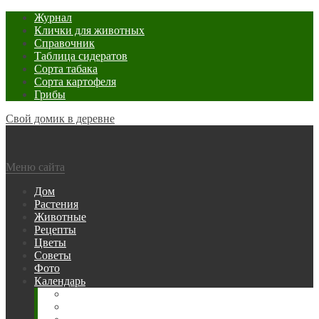
Журнал
Клички для животных
Справочник
Таблица сидератов
Сорта табака
Сорта картофеля
Грибы
Свой домик в деревне
Меню сайта
Дом
Растения
Животные
Рецепты
Цветы
Советы
Фото
Календарь
Рыбака
Посевной