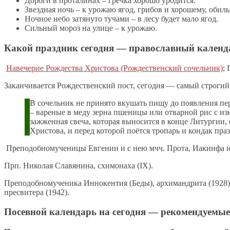
Дороги в проталинах – гречка хорошо уродится.
Звездная ночь – к урожаю ягод, грибов и хорошему, обиль
Ночное небо затянуто тучами – в лесу будет мало ягод.
Сильный мороз на улице – к урожаю.
Какой праздник сегодня — православный календа
Навечерие Рождества Христова (Рождественский сочельник)
;
Заканчивается Рождественский пост, сегодня — самый строгий
В сочельник не принято вкушать пищу до появления пе
– вареные в меду зерна пшеницы или отварной рис с из
зажженная свеча, которая выносится в конце Литургии,
Христова, и перед которой поётся тропарь и кондак пра
Преподобномученицы Евгении и с нею мчч. Прота, Иакинфа и 
Прп. Николая Славянина, схимонаха (IX).
Преподобномученика Иннокентия (Беды), архимандрита (1928)
пресвитера (1942).
Посевной календарь на сегодня — рекомендуемые