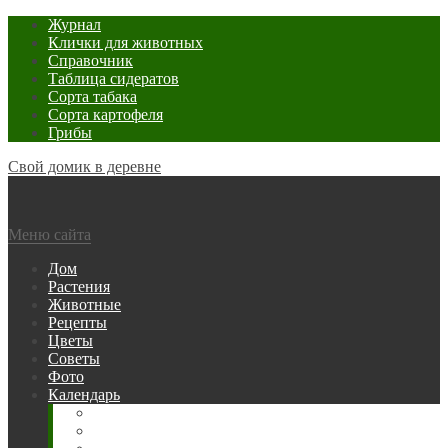
Журнал
Клички для животных
Справочник
Таблица сидератов
Сорта табака
Сорта картофеля
Грибы
Свой домик в деревне
Меню сайта
Дом
Растения
Животные
Рецепты
Цветы
Советы
Фото
Календарь
Рыбака
Посевной