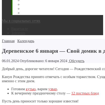
Животновода
Охотника
Грибника
Народный
Мы в социальных сетях
Вконтакте
Telegram
Главная
Календарь
Деревенское 6 января — Свой домик в д
06.01.2024
Опубликовано: 6 января 2024
Обсудить
Добрый день, дорогие читатели! Сегодня — Рождественский со
Канун Рождества принято отмечать с особым торжеством. Сущ
именно с этим днем.
Готовим
кутью
, варим
узвар
.
К вечернему праздничному столу —
12 постных блюд
Пусть день приносит только хорошие известия!