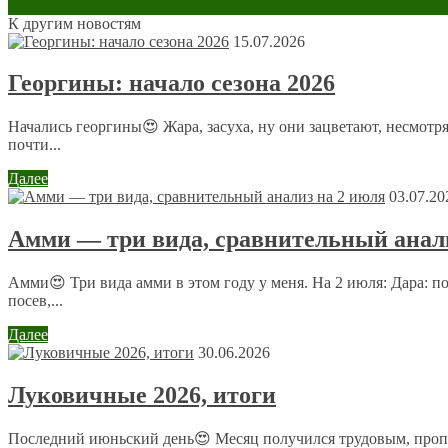
К другим новостям
Оставить комментарий
15.07.2026
Ваш адрес email не будет опубликован.
Обязательные поля пом
Георгины: начало сезона 2026
Начались георгины😍 Жара, засуха, ну они зацветают, несмотр
почти...
Далее
03.07.20
Комментарий
*
Амми — три вида, сравнительный анали
Имя
*
Амми😍 Три вида амми в этом году у меня. На 2 июля: Дара: 
Email
*
посев,...
Сайт
Далее
30.06.2026
Луковичные 2026, итоги
Отправляя сообщение, Вы разрешаете сбор и обработку пе
конфиденциальности
.
Последний июньский день😍 Месяц получился трудовым, пропо