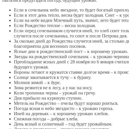
пытались предугадать погоду, будущий урожай.
Если в сочельник небо звездное, то будет богатый припло
Если в этот день тепло, весна будет холодная. Снег – к у
Если на небе виден Млечный путь, значит, лето будет теп
Если Рождество теплое – весна холодная.
Если перед сочельником случится иней, то хлеб сеют толь
случится после сочельника, то сеют и после Петрова дня.
За сколько дней до Рождества случится иней, за столько д
благоприятна для весенних посевов.
Ясные дни в рождественский пост – к хорошему урожаю.
Звезды на рождественский сочельник – к урожаю черники, 
Преобладание ясных дней с 28 ноября по 6 января считал
будущего урожая.
Вороны летают и кружатся стаями долгое время – к проя
Солнце закатывается в тучу – к бурану.
Молния зимой – к буре.
Зима резвится не в лесу, а у нас на носу.
Коли тропинки черны – урожай на гречу.
Дня прибыло на куриную ступню.
Метель на Рождество – пчелы будут хорошо роиться.
Погода ясная и небо звездисто – к урожаю гороха.
Иней на деревьях – к хорошему урожаю хлебов.
Снежная погода – добрые хлеба.
День ясный и солнечный – год будет урожайным.