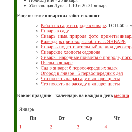
Полнолуние - 25 января
Убывающая Луна - 1-10 и 26-31 января
Еще по теме январских забот и хлопот
Работы в саду и городе в январе
: ТОП-60 са
Январь в саду
Январь, зима, природа: фото, приметы январ
Календарь цветовода-любителя: ЯНВАРЬ
Январь - подготовительный период для ого
Январские хлопоты садовода
Январь - народные приметы о природе, пого
Пчелы в январе
Сад в январе: 6 первоочередных задач
Огород в январе - 5 первоочередных дел
Что посеять на рассаду в январе: цветы
Что посеять на рассаду в январе: цветы
Какой праздник - календарь на каждый день
месяца
Январь
Пн
Вт
Ср
Чт
1
2
3
4