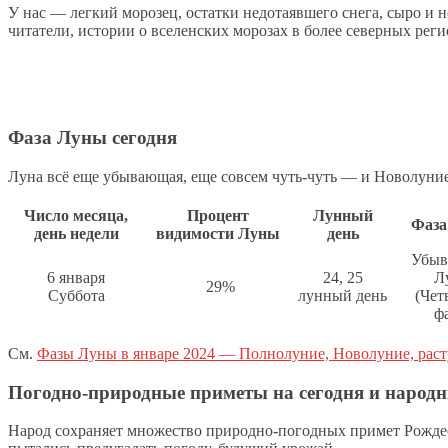
У нас — легкий морозец, остатки недотаявшего снега, сыро и 
читатели, истории о вселенских морозах в более северных рег
Фаза Луны сегодня
Луна всё еще убывающая, еще совсем чуть-чуть — и Новолуние,
Число месяца,
Процент
Лунный
Фаза
день недели
видимости Луны
день
Убыв
6 января
24, 25
Л
29%
Суббота
лунный день
(Чет
фа
См.
Фазы Луны в январе 2024 — Полнолуние, Новолуние, ра
Погодно-природные приметы на сегодня и народ
Народ сохраняет множество природно-погодных примет Рождес