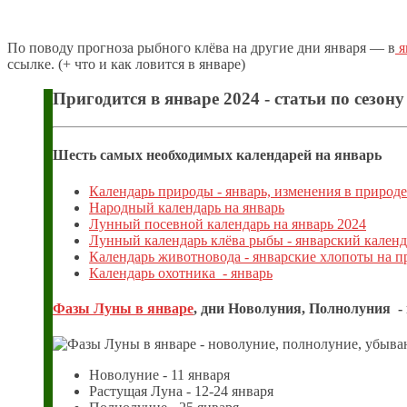
По поводу прогноза рыбного клёва на другие дни января — в
я
ссылке. (+ что и как ловится в январе)
Пригодится в январе 2024 - статьи по сезону
Шесть самых необходимых календарей на январь
Календарь природы - январь, изменения в природе
Народный календарь на январь
Лунный посевной календарь на январь 2024
Лунный календарь клёва рыбы - январский календ
Календарь животновода - январские хлопоты на п
Календарь охотника - январь
Фазы Луны в январе
, дни Новолуния, Полнолуния -
Новолуние - 11 января
Растущая Луна - 12-24 января