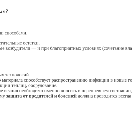
ых?
ми способами.
стительные остатки.
ные возбудители — и при благоприятных условиях (сочетание вл
ых технологий
 материала способствует распространению инфекции в новые г
укции теплиц, оборудование.
ые веяния необходимо именно вносить в перепревшем состоянии,
ому
защита от вредителей и болезней
должна проводится всегда