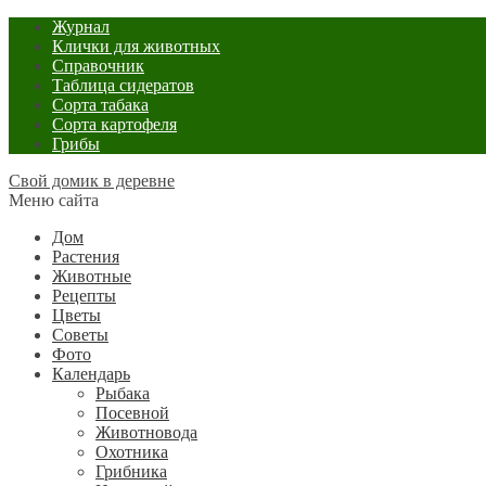
Журнал
Клички для животных
Справочник
Таблица сидератов
Сорта табака
Сорта картофеля
Грибы
Свой домик в деревне
Меню сайта
Дом
Растения
Животные
Рецепты
Цветы
Советы
Фото
Календарь
Рыбака
Посевной
Животновода
Охотника
Грибника