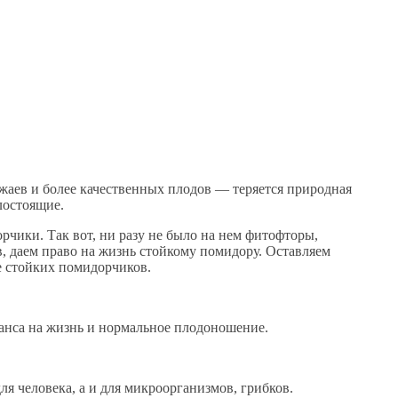
жаев и более качественных плодов — теряется природная
лостоящие.
орчики. Так вот, ни разу не было на нем фитофторы,
, даем право на жизнь стойкому помидору. Оставляем
е стойких помидорчиков.
шанса на жизнь и нормальное плодоношение.
я человека, а и для микроорганизмов, грибков.