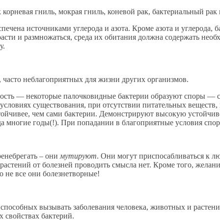
 корневая гниль, мокрая гниль, коневой рак, бактериальный рак 
чена источниками углерода и азота. Кроме азота и углерода, ба
 расти и размножаться, среда их обитания должна содержать необ
у.
, часто неблагоприятных для жизни других организмов.
ность — некоторые палочковидные бактерии образуют споры — с
условиях существования, при отсутствии питательных веществ,
тойчивее, чем сами бактерии. Демонстрируют высокую устойчив
гда многие годы(!). При попадании в благоприятные условия спо
ренебрегать – они
мутируют
. Они могут приспосабливаться к л
астений от болезней проводить смысла нет. Кроме того, желан
но не все они болезнетворные!
 способных вызывать заболевания человека, животных и растени
х свойствах бактерий.