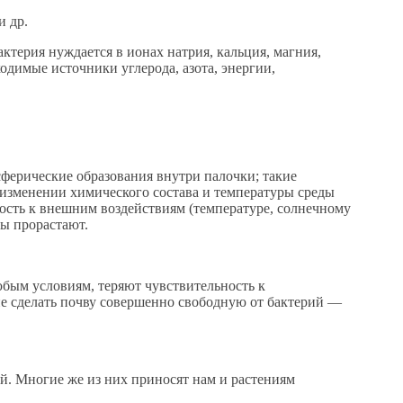
и др.
ктерия нуждается в ионах натрия, кальция, магния,
ходимые источники углерода, азота, энергии,
ферические образования внутри палочки; такие
 изменении химического состава и температуры среды
ость к внешним воздействиям (температуре, солнечному
ры прорастают.
юбым условиям, теряют чувствительность к
ие сделать почву совершенно свободную от бактерий —
й. Многие же из них приносят нам и растениям