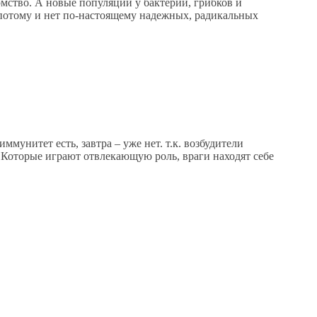
мство. А новые популяции у бактерий, грибков и
 потому и нет по-настоящему надежных, радикальных
мунитет есть, завтра – уже нет. т.к. возбудители
 Которые играют отвлекающую роль, враги находят себе