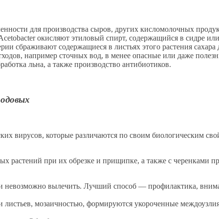
нности для производства сыров, других кисломолочных продукт
 Acetobacter окисляют этиловый спирт, содержащийся в сидре и
рии сбраживают содержащиеся в листьях этого растения сахара 
тходов, например сточных вод, в менее опасные или даже поле
аботка льна, а также производство антибиотиков.
лодовых
ких вирусов, которые различаются по своим биологическим свой
ных растений при их обрезке и прищипке, а также с черенками
и невозможно вылечить. Лучший способ — профилактика, внима
и листьев, мозаичностью, формируются укороченные междоузлия