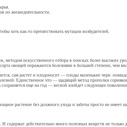
ырья.
ов их жизнедеятельности.
тобы хоть как-то препятствовать мутации возбудителей.
к, методом искусственного отбора в поисках более высоких уро
 сорта овощей поражаются болезнями в большей степени, чем ма
евается, сам растет и плодоносит — плоды маленькие чери -помид
болезней. Единственное что — щадящий метод прополки сорняков
ь сохраняется еще на год — весной взойдет следующее поколени
вощное растение без должного ухода и заботы просто не имеет 
И содержат действительно много полезных веществ не только дл