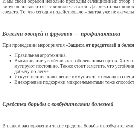
И мы своей борьбой невольно проводим селекционный отбор, с
вирусов появляются с завидной частотой. Для некоторых видо
средств. То, что сегодня подействовало – завтра уже не актуаль
Болезни овощей и фруктов — профилактика
При проведении мероприятия «
Защита от вредителей и болез
Правильная агротехника.
Высаживание устойчивых к заболеваниям сортов. Хотя отн
мутируют постоянно. Также стоит заметить, что устойчи
добычу по-легче.
Искусственное повышение иммунитета с помощью специа
Внекорневые подкормки микроэлементами тоже способст
Средства борьбы с возбудителями болезней
В нашем распоряжении такие средства борьбы с возбудителями