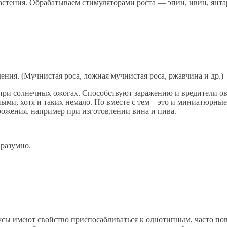
стения. Обрабатываем стимуляторами роста — эпин, ивин, янтар
ния. (Мучнистая роса, ложная мучнистая роса, ржавчина и др.)
при солнечных ожогах. Способствуют заражению и вредители ов
ными, хотя и таких немало. Но вместе с тем – это и миниатюрн
ожения, например при изготовлении вина и пива.
 разумно.
вирусы имеют свойство приспосабливаться к однотипным, часто п