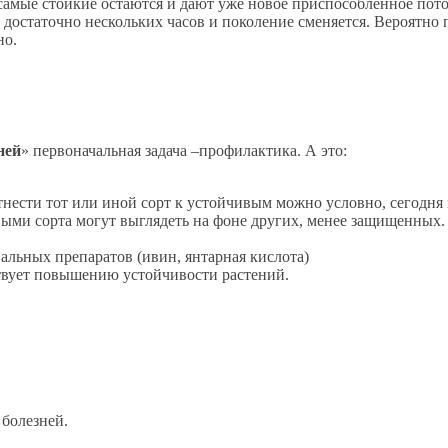
амые стойкие остаются и дают уже новое приспособленное пото
в достаточно нескольких часов и поколение сменяется. Вероятно
но.
ней
» первоначальная задача –профилактика. А это:
ести тот или иной сорт к устойчивым можно условно, сегодня им
выми сорта могут выглядеть на фоне других, менее защищенных.
льных препаратов (ивин, янтарная кислота)
вует повышению устойчивости растений.
 болезней.