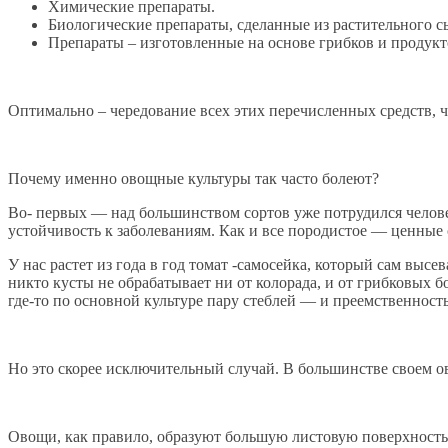
Химические препараты.
Биологические препараты, сделанные из растительного с
Препараты – изготовленные на основе грибков и продукт
Оптимально – чередование всех этих перечисленных средств, ч
Почему именно овощные культуры так часто болеют?
Во- первых — над большинством сортов уже потрудился челове
устойчивость к заболеваниям. Как и все породистое — ценные
У нас растет из года в год томат -самосейка, который сам выс
никто кусты не обрабатывает ни от колорада, и от грибковых 
где-то по основной культуре пару стеблей — и преемственност
Но это скорее исключительный случай. В большинстве своем о
Овощи, как правило, образуют большую листовую поверхность. 