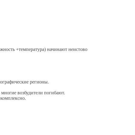
ажность +температура) начинают неистово
еографические регионы.
 многие возбудители погибают.
 комплексно.