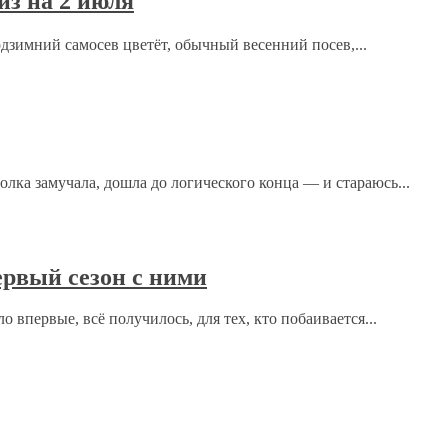
з на 2 июля
одзимний самосев цветёт, обычный весенний посев,...
ка замучала, дошла до логического конца — и стараюсь...
рсональных данных.
Политика конфиденциальности
.
рвый сезон с ними
 впервые, всё получилось, для тех, кто побаивается...