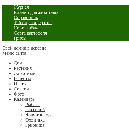
Журнал
Клички для животных
Справочник
Таблица сидератов
Сорта табака
Сорта картофеля
Грибы
Свой домик в деревне
Меню сайта
Дом
Растения
Животные
Рецепты
Цветы
Советы
Фото
Календарь
Рыбака
Посевной
Животновода
Охотника
Грибника