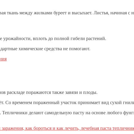
ая ткань между жилками буреет и высыхает. Листья, начиная с н
ие урожайности, вплоть до полной гибели растений.
ндартные химические средства не помогают.
ния
ов раскладе поражаются также завязи и плоды.
ёт. Со временем пораженный участок принимает вид сухой гнил
 Тепличники делают самодельную пасту на основе любого фунгиц
 заражения, как бороться и как лечить, лечебная паста теплични