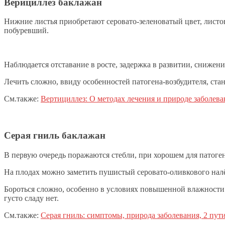
Верициллез баклажан
Нижние листья приобретают серовато-зеленоватый цвет, листов
побуревший.
Наблюдается отставание в росте, задержка в развитии, снижен
Лечить сложно, ввиду особенностей патогена-возбудителя, ста
См.также:
Вертициллез: О методах лечения и природе заболева
Серая гниль баклажан
В первую очередь поражаются стебли, при хорошем для патоген
На плодах можно заметить пушистый серовато-оливкового нал
Бороться сложно, особенно в условиях повышенной влажности.
густо сладу нет.
См.также:
Серая гниль: симптомы, природа заболевания, 2 пути