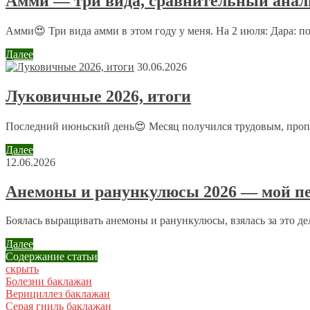
Амми — три вида, сравнительный анали
Имя
*
Амми😍 Три вида амми в этом году у меня. На 2 июля: Дара: п
Email
*
Далее
30.06.2026
Сайт
Луковичные 2026, итоги
Последний июньский день😍 Месяц получился трудовым, пропол
Отправляя сообщение, Вы разрешаете сбор и обработку пе
Далее
12.06.2026
Анемоны и ранункулюсы 2026 — мой пе
Боялась выращивать анемоны и ранункулюсы, взялась за это дело
Далее
Содержание статьи
скрыть
Болезни баклажан
Верициллез баклажан
Серая гниль баклажан