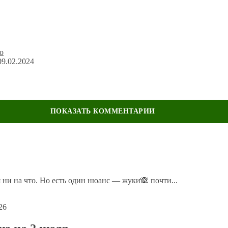
09.02.2024
ечены
*
 ни на что. Но есть один нюанс — жуки🙈 почти...
26