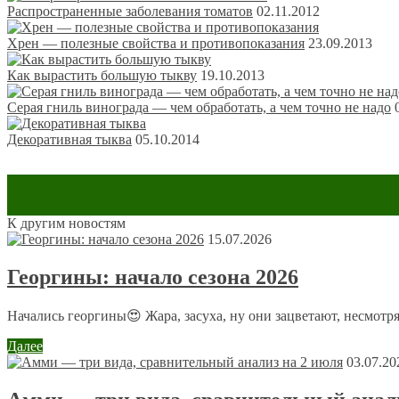
Распространенные заболевания томатов
02.11.2012
Хрен — полезные свойства и противопоказания
23.09.2013
Как вырастить большую тыкву
19.10.2013
Серая гниль винограда — чем обработать, а чем точно не надо
Декоративная тыква
05.10.2014
К другим новостям
Оставить комментарий
15.07.2026
Ваш адрес email не будет опубликован.
Обязательные поля пом
Георгины: начало сезона 2026
Начались георгины😍 Жара, засуха, ну они зацветают, несмотря
Далее
03.07.20
Комментарий
*