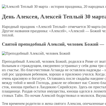
День Алексея, Алексей Теплый 30 март
Народный праздник «Алексей Теплый» отмечается 30 марта (по 
Другие названия праздника: «Алексей», «Алексий — Божий чел
теплой.
Святой преподобный Алексий, человек Божий — 
Пре­по­доб­ный Алек­сий, че­ло­век Бо­жий, ро­дил­ся в Ри­ме от знат­
боль­ным и страж­дущим, еже­днев­но устра­и­вал у се­бя до­ма три ст
их сча­стье. Но бла­го­че­сти­вая Агла­и­да не остав­ля­ла на­деж­ды 
сий рос здо­ро­вым ре­бен­ком, хо­ро­шо и при­леж­но учил­ся. Ко­гда 
очень кра­си­вую и бо­га­тую. Остав­шись по­сле свадь­бы на­едине с 
меж­ду то­бой и мной Гос­подь, до­ко­ле не об­но­вит нас Сво­ею бла
сток, юно­ша при­был в Ла­оди­кию Си­рий­скую. Здесь он при­стал к п
пла­ща­ни­це. Раз­дав остат­ки иму­ще­ства, юно­ша одел­ся в лох­мо­т
сто­вых Тайн. По но­чам Алек­сий бодр­ство­вал и мо­лил­ся. Вку­ша
Тем вре­ме­нем ро­ди­те­ли и же­на свя­то­го Алек­сия, опе­ча­лен­ные е