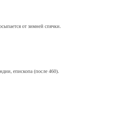
осыпается от зимней спячки.
дии, епископа (после 460).