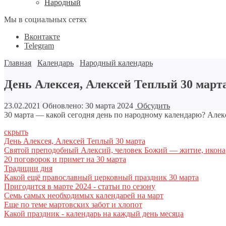
Народный
Мы в социальных сетях
Вконтакте
Telegram
Главная
Календарь
Народный календарь
День Алексея, Алексей Теплый 30 марта
23.02.2021
Обновлено: 30 марта 2024
Обсудить
30 марта — какой сегодня день по народному календарю? Алек
скрыть
День Алексея, Алексей Теплый 30 марта
Святой преподобный Алексий, человек Божий — житие, икона
20 поговорок и примет на 30 марта
Традиции дня
Какой ещё православный церковный праздник 30 марта
Пригодится в марте 2024 - статьи по сезону
Семь самых необходимых календарей на март
Еще по теме мартовских забот и хлопот
Какой праздник - календарь на каждый день месяца