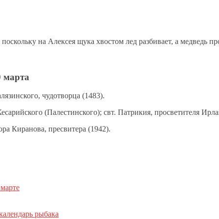
поскольку на Алексея щука хвостом лед разбивает, а медведь пр
 марта
лязинского, чудотворца (1483).
сарийского (Палестинского); свт. Патрикия, просветителя Ирлан
ра Киранова, пресвитера (1942).
 марте
календарь рыбака