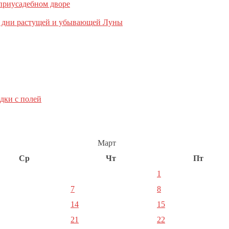
 приусадебном дворе
, дни растущей и убывающей Луны
дки с полей
Март
Ср
Чт
Пт
1
7
8
14
15
21
22