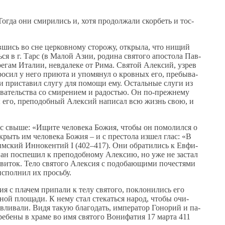
о­гда они сми­ри­лись и, хо­тя про­дол­жа­ли скор­беть и тос­
в­шись во сне цер­ков­но­му сто­ро­жу, от­кры­ла, что ни­щий
ся в г. Тарс (в Ма­лой Азии, ро­ди­на свя­то­го апо­сто­ла Пав­
ре­гам Ита­лии, невда­ле­ке от Ри­ма. Свя­той Алек­сий, узрев
ро­сил у него при­ю­та и упо­мя­нул о кров­ных его, пре­бы­ва­
а и при­ста­вил слу­гу для по­мо­щи ему. Осталь­ные слу­ги из
­ва­тель­ства со сми­ре­ни­ем и ра­до­стью. Он по-преж­не­му
­ны его, пре­по­доб­ный Алек­сий на­пи­сал всю жизнь свою, и
глас свы­ше: «Ищи­те че­ло­ве­ка Бо­жия, чтобы он по­мо­лил­ся о
­крыть им че­ло­ве­ка Бо­жия – и с пре­сто­ла из­шел глас: «В
рим­ский Ин­но­кен­тий I (402–417). Они об­ра­ти­лись к Ев­фи­
­ми­ан по­спе­шил к пре­по­доб­но­му Алек­сию, но уже не за­стал
­ток. Те­ло свя­то­го Алек­сия с по­до­ба­ю­щи­ми по­че­стя­ми
ис­пол­нил их прось­бу.
я с пла­чем при­па­ли к те­лу свя­то­го, по­кло­ни­лись его
ль­ной пло­ща­ди. К нему стал сте­кать­ся на­род, чтобы очи­
­ли­ва­ли. Ви­дя та­кую бла­го­дать, им­пе­ра­тор Го­но­рий и па­
гре­бе­ны в хра­ме во имя свя­то­го Во­ни­фа­тия 17 мар­та 411