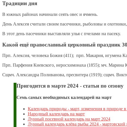
Традиции дня
В южных районах начинали сеять овес и ячмень.
День Алексея считали своим пасечники, рыболовы и охотники, 
В этот день пасечники выставляли улья с пчелами на пасеку.
Какой ещё православный церковный праздник 30
Прп. Алексия, человека Божия (411); прп. Макария, игумена Ка
Прп. Парфения Киевского, иеросхимонаха (1855); мч. Марина Ке
Сщмч. Александра Поливанова, пресвитера (1919); сщмч. Викто
Пригодится в марте 2024 - статьи по сезону
Семь самых необходимых календарей на март
Календарь природы - март, изменения в природе в
Народный календарь на март
Лунный посевной календарь на март 2024
Лунный календарь клёва рыбы 2024 - мартовский 