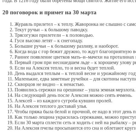
го­да. В 1216 го­ду бы­ли об­ре­те­ны мо­щи свя­то­го. Жи­тие его ис­
20 поговорок и примет на 30 марта
Журавль прилетел – к теплу. Жаворонка не слышно с само
Текут ручьи – к большому паводку.
Трясогузки прилетели – к половодью.
Гуси высоко летят – к снегопаду.
Большие ручьи – к большому разливу, и наоборот.
Когда вода с гор бежит дружно, то ждут благоприятную ве
Раннее появление цветков мать–и–мачехи на проталинах и
Первый гром при несошедшем льде – к хорошему улову 
Если на Алексея тепло, то и весна будет теплой.
День выдался теплым – к теплой весне и урожайному год
Маленькие, едва заметные ручейки – для скотины наступ
Скворцов не видно – к ненастью.
Появились сережки на орешнике – ушла земная мерзлота.
На следующий день после Алексия можно сеять ячмень.
Алексей – из каждого сугроба кувшин пролей.
На Алексея теплого доставай улья.
Чтобы пряжа была белой и прочной, ее надо в этот день 
Как только лещина украсилась сережками, можно приступа
Если 30 марта сплести сеть и ходить с ней на рыбалку – р
На Алексия пчелы просыпаются ото сна и облетают круги