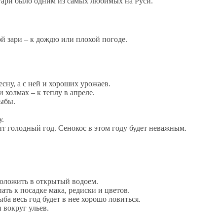
ста­ри бы­ло од­ним из са­мых лю­би­мых на Ру­си.
й зари – к дождю или плохой погоде.
сну, а с ней и хороших урожаев.
 холмах – к теплу в апреле.
рыбы.
у.
ит голодный год. Сенокос в этом году будет неважным.
положить в открытый водоем.
ть к посадке мака, редиски и цветов.
ыба весь год будет в нее хорошо ловиться.
 вокруг ульев.