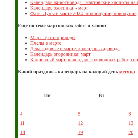
Календарь животновода - мартовские хлопоты на
Календарь охотника - март
Фазы Луны в марте 2024- полнолуние, новолуние
Еще по теме мартовских забот и хлопот
Март - фото природы
Пчелы в марте
Дела садовые в марте: календарь садовода
Календарь огородника: март
Капризный март: календарь садоводных работ, сво
Какой праздник - календарь на каждый день
месяца
Пн
Вт
4
5
6
11
12
13
18
19
20