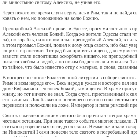
ли ми­ло­сты­ню свя­то­му Алек­сию, не узнав его.
Через неко­то­рое вре­мя слу­ги вер­ну­лись в Рим, так и не най­дя св
ко­вать о нем, но по­ло­жи­лись на во­лю Бо­жию.
Пре­по­доб­ный Алек­сий про­вел в Эдес­се, про­ся ми­ло­сты­ню в при­
Алек­сий есть че­ло­век Бо­жий. Ко­гда же жи­те­ли Эдес­сы ста­ли чт
ла), но ко­рабль, на ко­то­ром плыл пре­по­доб­ный Алек­сий, в силь­
в этом про­мысл Бо­жий, по­шел к до­му от­ца сво­е­го, ибо был уве­р
ю­щих в стран­ствии. Тот рад был при­нять ни­ще­го, дал ему ме­сто в
за­ви­сти ста­ли ис­под­тиш­ка оскорб­лять ни­ще­го, но пре­по­доб­ны
пи­тал­ся хле­бом и во­дой, а по но­чам бодр­ство­вал и мо­лил­ся. 
то тай­ное, что бы­ло из­вест­но от­цу с ма­те­рью, и сло­ва, ска­зан­
В вос­кре­се­нье по­сле Бо­же­ствен­ной ли­тур­гии в со­бо­ре свя­то­го
Ри­ме и всем на­ро­де его». Весь на­род в ужа­се и вос­тор­ге пал ниц.
до­ме Ев­фи­ми­а­на – че­ло­век Бо­жий, там ищи­те». В хра­ме при­су
ми­а­ну, но тот ни­че­го не знал. То­гда слу­га, при­став­лен­ный к св
его в жи­вых. Лик бла­жен­но по­чив­ше­го свя­то­го си­ял све­том нез
пе­ре­нес­ли и по­ло­жи­ли на ло­же. Им­пе­ра­тор и па­па рим­ский пре
Сви­ток с жиз­не­опи­са­ни­ем свя­то­го был про­чи­тан чте­цом хра­ма 
чест­ным остан­кам. При ви­де та­ко­го со­бы­тия мно­гие пла­ка­ли. Л
стить­ся и раз­ре­шить­ся от неду­гов сво­их. Немые на­чи­на­ли го­во­
па Ин­но­кен­тий I са­ми по­нес­ли те­ло свя­то­го в по­гре­баль­ной пр