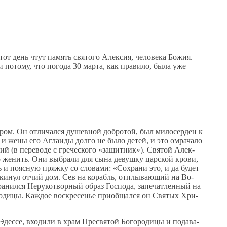
от день чтут память святого Алексия, человека Божия.
потому, что погода 30 марта, как правило, была уже
­ром. Он от­ли­чал­ся ду­шев­ной доб­ро­той, был ми­ло­сер­ден к
 и же­ны его Агла­и­ды дол­го не бы­ло де­тей, и это омра­ча­ло
й (в пе­ре­во­де с гре­че­ско­го «за­щит­ник»). Свя­той Алек­
го же­нить. Они вы­бра­ли для сы­на де­вуш­ку цар­ской кро­ви,
 и по­яс­ную пряж­ку со сло­ва­ми: «Со­хра­ни это, и да бу­дет
­ки­нул от­чий дом. Сев на ко­рабль, от­плы­ва­ю­щий на Во­
нил­ся Неру­ко­твор­ный об­раз Гос­по­да, за­пе­чат­лен­ный на
ро­ди­цы. Каж­дое вос­кре­се­нье при­об­щал­ся он Свя­тых Хри­
Эдес­се, вхо­ди­ли в храм Пре­свя­той Бо­го­ро­ди­цы и по­да­ва­