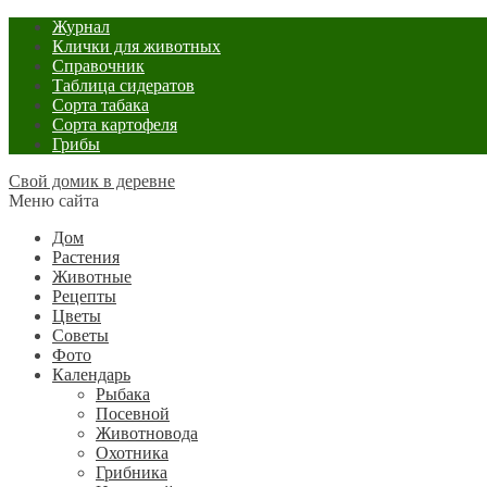
Журнал
Клички для животных
Справочник
Таблица сидератов
Сорта табака
Сорта картофеля
Грибы
Свой домик в деревне
Меню сайта
Дом
Растения
Животные
Рецепты
Цветы
Советы
Фото
Календарь
Рыбака
Посевной
Животновода
Охотника
Грибника