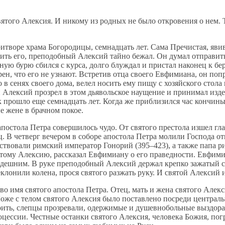
я­то­го Алек­сия. И ни­ко­му из род­ных не бы­ло от­кро­ве­ния о нем. Т
тво­ре хра­ма Бо­го­ро­ди­цы, сем­на­дцать лет. Са­ма Пре­чи­стая, яви
ить его, пре­по­доб­ный Алек­сий тай­но бе­жал. Он ду­мал от­пра­вить­
ную бу­рю сбил­ся с кур­са, дол­го блуж­дал и при­стал на­ко­нец к бе­
ен, что его не узна­ют. Встре­тив от­ца сво­е­го Ев­фи­ми­а­на, он по­п
 се­нях сво­е­го до­ма, ве­лел но­сить ему пи­щу с хо­зяй­ско­го сто­л
й Алек­сий про­зрел в этом дья­воль­ское на­у­ще­ние и при­ни­мал из­де
Так про­шло еще сем­на­дцать лет. Ко­гда же при­бли­зил­ся час кон­чи
ные жене в брач­ном по­кое.
 апо­сто­ла Пет­ра со­вер­ши­лось чу­до. От свя­то­го пре­сто­ла из­шел 
 В чет­верг ве­че­ром в со­бо­ре апо­сто­ла Пет­ра мо­ли­ли Гос­по­да от
т­ство­ва­ли рим­ский им­пе­ра­тор Го­но­рий (395–423), а так­же па­па 
я­то­му Алек­сию, рас­ска­зал Ев­фи­ми­а­ну о его пра­вед­но­сти. Ев­фи
деш­ним. В ру­ке пре­по­доб­ный Алек­сий дер­жал креп­ко за­жа­тый сви
­кло­ни­ли ко­ле­на, про­ся свя­то­го раз­жать ру­ку. И свя­той Алек­сий 
во имя свя­то­го апо­сто­ла Пет­ра. Отец, мать и же­на свя­то­го Алек­си
о­же с те­лом свя­то­го Алек­сия бы­ло по­став­ле­но по­сре­ди цен­тра
рить, слеп­цы про­зре­ва­ли, одер­жи­мые и ду­шев­но­боль­ные вы­здо­рав
о­цес­сии. Чест­ные остан­ки свя­то­го Алек­сия, че­ло­ве­ка Бо­жия, по­