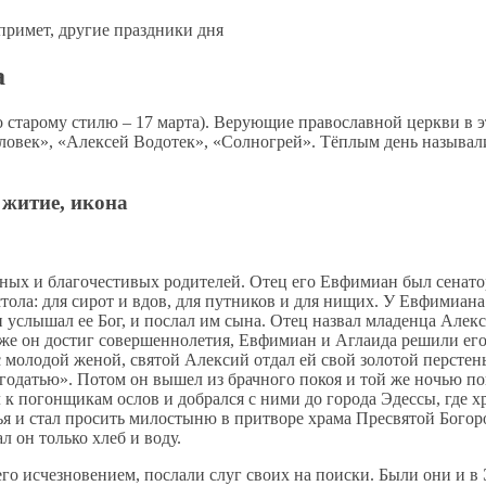
а
старому стилю – 17 марта). Верующие православной церкви в эт
овек», «Алексей Водотек», «Солногрей». Тёплым день называли 
житие, икона
ных и бла­го­че­сти­вых ро­ди­те­лей. Отец его Ев­фи­ми­ан был се­на­то
о­ла: для си­рот и вдов, для пут­ни­ков и для ни­щих. У Ев­фи­ми­а­на
– и услы­шал ее Бог, и по­слал им сы­на. Отец на­звал мла­ден­ца Алек­си
же он до­стиг со­вер­шен­но­ле­тия, Ев­фи­ми­ан и Агла­и­да ре­ши­ли е
мо­ло­дой же­ной, свя­той Алек­сий от­дал ей свой зо­ло­той пер­стень
­го­да­тью». По­том он вы­шел из брач­но­го по­коя и той же но­чью по
о­гон­щи­кам ослов и до­брал­ся с ни­ми до го­ро­да Эдес­сы, где хра­
ья и стал про­сить ми­ло­сты­ню в при­тво­ре хра­ма Пре­свя­той Бо­го­
л он толь­ко хлеб и во­ду.
го ис­чез­но­ве­ни­ем, по­сла­ли слуг сво­их на по­ис­ки. Бы­ли они и в 