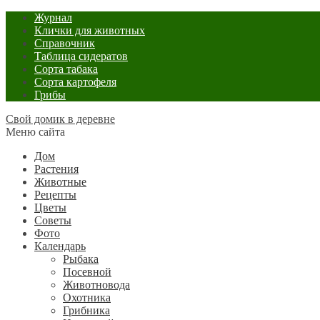
Журнал
Клички для животных
Справочник
Таблица сидератов
Сорта табака
Сорта картофеля
Грибы
Свой домик в деревне
Меню сайта
Дом
Растения
Животные
Рецепты
Цветы
Советы
Фото
Календарь
Рыбака
Посевной
Животновода
Охотника
Грибника