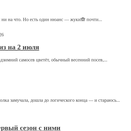
ечены
*
 ни на что. Но есть один нюанс — жуки🙈 почти...
26
з на 2 июля
одзимний самосев цветёт, обычный весенний посев,...
ка замучала, дошла до логического конца — и стараюсь...
рсональных данных.
Политика конфиденциальности
.
рвый сезон с ними