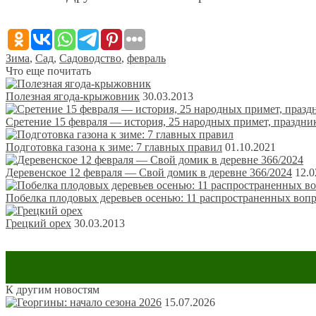
Зима
,
Сад
,
Садоводство
,
февраль
Что еще почитать
Полезная ягода-крыжовник
30.03.2013
Сретение 15 февраля — история, 25 народных примет, праздни
Подготовка газона к зиме: 7 главных правил
01.10.2021
Деревенское 12 февраля — Свой домик в деревне 366/2024
12.0
Побелка плодовых деревьев осенью: 11 распространенных воп
Грецкий орех
30.03.2013
К другим новостям
Оставить комментарий
15.07.2026