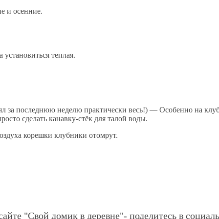
е и осенние.
 установиться теплая.
стаял за последнюю неделю практически весь!) — Особенно на кл
осто сделать канавку-стёк для талой воды.
воздуха корешки клубники отомрут.
сайте "Свой домик в деревне"- поделитесь в социаль