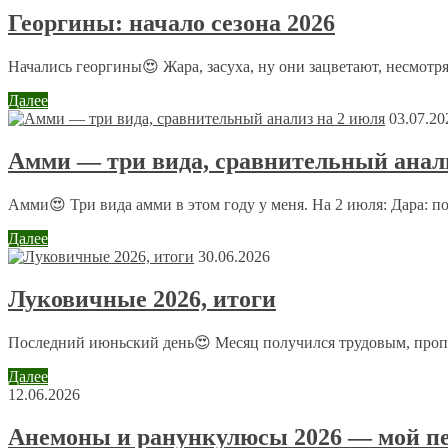
Ваш адрес email не будет опубликован.
Обязательные поля пом
Георгины: начало сезона 2026
Начались георгины😍 Жара, засуха, ну они зацветают, несмотря
Далее
03.07.20
Амми — три вида, сравнительный анали
Комментарий
*
Имя
*
Амми😍 Три вида амми в этом году у меня. На 2 июля: Дара: п
Email
*
Далее
30.06.2026
Сайт
Луковичные 2026, итоги
Последний июньский день😍 Месяц получился трудовым, пропол
Отправляя сообщение, Вы разрешаете сбор и обработку пе
Далее
12.06.2026
Анемоны и ранункулюсы 2026 — мой пе