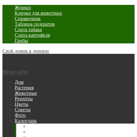
Журнал
Клички для животных
Справочник
Таблица сидератов
Сорта табака
Сорта картофеля
Грибы
Свой домик в деревне
Меню сайта
Дом
Растения
Животные
Рецепты
Цветы
Советы
Фото
Календарь
Рыбака
Посевной