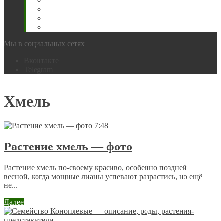
Животновода
Охотника
Грибника
Народный
Мы в социальных сетях
Вконтакте
Telegram
Хмель
7:48
Растение хмель — фото
Растение хмель по-своему красиво, особенно поздней
весной, когда мощные лианы успевают разрастись, но ещё
не...
Далее