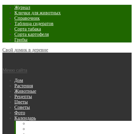
Журнал
Клички для животных
Справочник
Таблица сидератов
Сорта табака
Сорта картофеля
Грибы
Свой домик в деревне
Меню сайта
Дом
Растения
Животные
Рецепты
Цветы
Советы
Фото
Календарь
Рыбака
Посевной