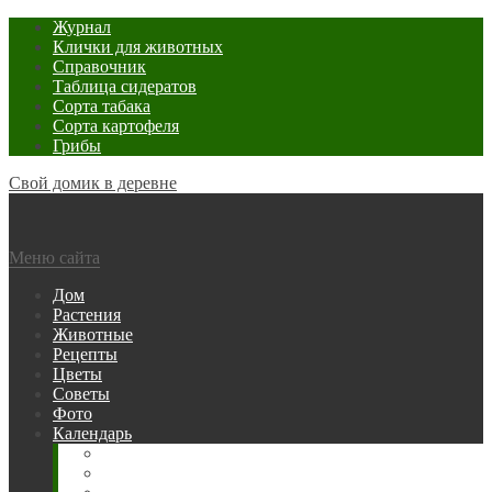
Журнал
Клички для животных
Справочник
Таблица сидератов
Сорта табака
Сорта картофеля
Грибы
Свой домик в деревне
Меню сайта
Дом
Растения
Животные
Рецепты
Цветы
Советы
Фото
Календарь
Рыбака
Посевной