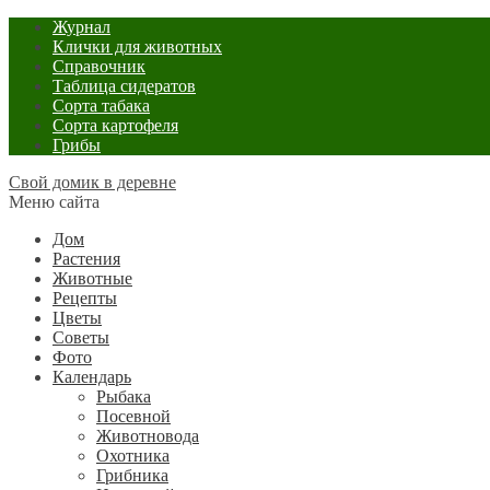
Журнал
Клички для животных
Справочник
Таблица сидератов
Сорта табака
Сорта картофеля
Грибы
Свой домик в деревне
Меню сайта
Дом
Растения
Животные
Рецепты
Цветы
Советы
Фото
Календарь
Рыбака
Посевной
Животновода
Охотника
Грибника